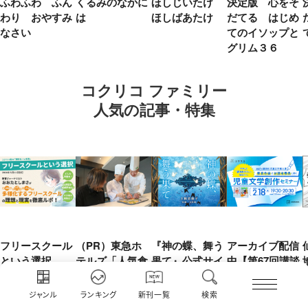
ふわふわ ふん
くるみのなかに
ほしじいたけ
決定版 心をそ
わり おやすみ
は
ほしばあたけ
だてる はじめ
なさい
てのイソップと
グリム３６
コクリコ ファミリー
人気の記事・特集
フリースクール
（PR）東急ホ
『神の蝶、舞う
アーカイブ配信
という選択
テルズ「人気食
果て』公式サイ
中【第67回講談
育イベント」参
ト
社児童文学新人
講談社コクリコ
加レポート 野
賞】受賞作家と
講談社コクリコ
ジャンル
ランキング
新刊一覧
検索
菜嫌いの娘を変
前選考委員に聞