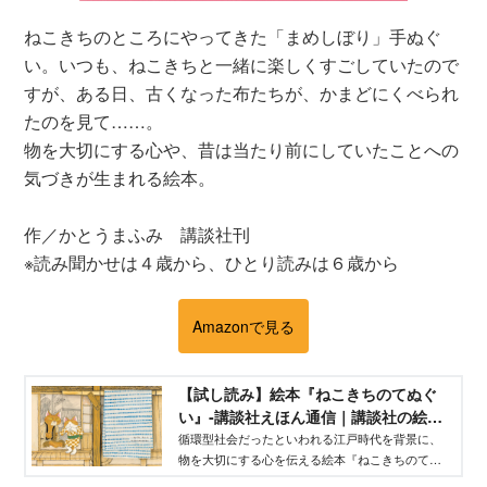
ねこきちのところにやってきた「まめしぼり」手ぬぐ
い。いつも、ねこきちと一緒に楽しくすごしていたので
すが、ある日、古くなった布たちが、かまどにくべられ
たのを見て……。
物を大切にする心や、昔は当たり前にしていたことへの
気づきが生まれる絵本。
作／かとうまふみ 講談社刊
※読み聞かせは４歳から、ひとり読みは６歳から
Amazonで見る
【試し読み】絵本『ねこきちのてぬぐ
い』‐講談社えほん通信｜講談社の絵本
やイベント、読み聞かせなどの情報サ
循環型社会だったといわれる江戸時代を背景に、
物を大切にする心を伝える絵本『ねこきちのてぬ
イト
ぐい』。期間限定で試し読みできます（7月31日ま