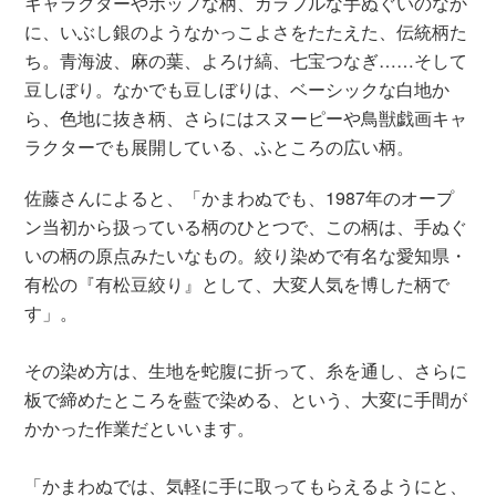
キャラクターやポップな柄、カラフルな手ぬぐいのなか
に、いぶし銀のようなかっこよさをたたえた、伝統柄た
ち。青海波、麻の葉、よろけ縞、七宝つなぎ……そして
豆しぼり。なかでも豆しぼりは、ベーシックな白地か
ら、色地に抜き柄、さらにはスヌーピーや鳥獣戯画キャ
ラクターでも展開している、ふところの広い柄。
佐藤さんによると、「かまわぬでも、1987年のオープ
ン当初から扱っている柄のひとつで、この柄は、手ぬぐ
いの柄の原点みたいなもの。
絞り染めで有名な愛知県・
有松の『有松豆絞り』として、大変人気を博した柄で
す」。
その染め方は、生地を蛇腹に折って、糸を通し、さらに
板で締めたところを藍で染める、という、大変に手間が
かかった作業だといいます。
「かまわぬでは、気軽に手に取ってもらえるようにと、