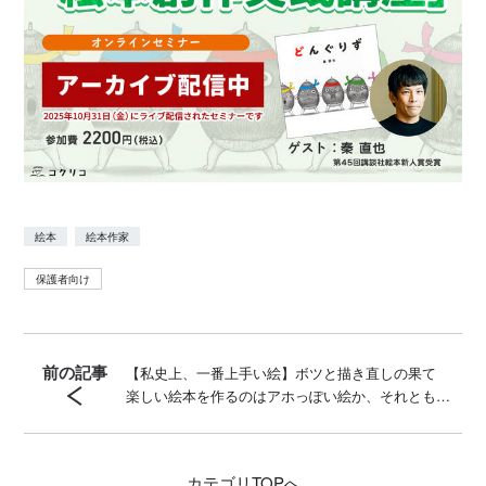
ん』（風濤社）、『おもちのかみさま』『よつばのおは
なし』（佼成出版社）、『おとうさんのこわいはなし』
（岩崎書店）、『セイロウさん』（WAVE出版）など、装
画・挿絵に『にゃんともクラブ』（作・竹下文子 小峰
書店）などがある。
絵本
絵本作家
保護者向け
前の記事
【私史上、一番上手い絵】ボツと描き直しの果て
楽しい絵本を作るのはアホっぽい絵か、それとも…
カテゴリ
TOPへ