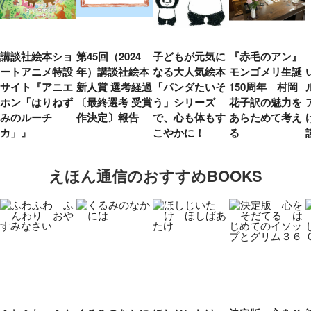
講談社絵本ショ
第45回（2024
子どもが元気に
『赤毛のアン』
ートアニメ特設
年）講談社絵本
なる大人気絵本
モンゴメリ生誕
サイト『アニエ
新人賞 選考経過
「パンダたいそ
150周年 村岡
ホン「はりねず
〔最終選考 受賞
う」シリーズ
花子訳の魅力を
みのルーチ
作決定〕報告
で、心も体もす
あらためて考え
カ」』
こやかに！
る
えほん通信のおすすめBOOKS