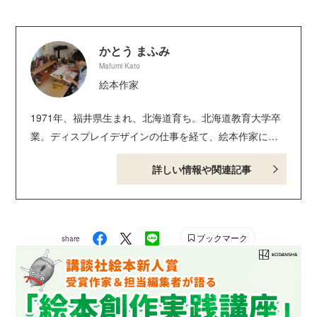
で）。
かとう まふみ
Mafumi Kato
絵本作家
1971年、福井県生まれ、北海道育ち。北海道教育大学卒
業。ディスプレイデザインの仕事を経て、絵本作家に。
絵本に『まんまるいけのおつきみ』『おならおばけ』
詳しい情報や関連記事
『狂言えほん かずもう』（文・もとしたいづみ）『ね
こきちのてぬぐい』（講談社）、『ぎょうざのひ』（偕
成社）、『のりののりこさん』『けしゴムの ゴムタとゴ
ムゾー』（BL出版）、『ひょろのっぽくん』（農山漁村
ブックマーク
share
文化協会）、『しゃもじいさん』『ぬかどこすけ！』
『みそこちゃん』（あかね書房）、「どろろんびょうい
ん」シリーズ（作・苅田澄子 金の星社）、『まあちゃ
んとりすのふゆじたく』（アリス館）、『かたつむりく