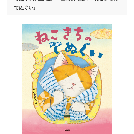
てぬぐい』