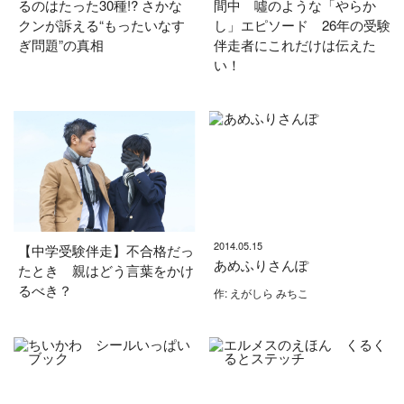
るのはたった30種!? さかな
間中 噓のような「やらか
クンが訴える“もったいなす
し」エピソード 26年の受験
ぎ問題”の真相
伴走者にこれだけは伝えた
い！
2014.05.15
【中学受験伴走】不合格だっ
あめふりさんぽ
たとき 親はどう言葉をかけ
るべき？
作: えがしら みちこ