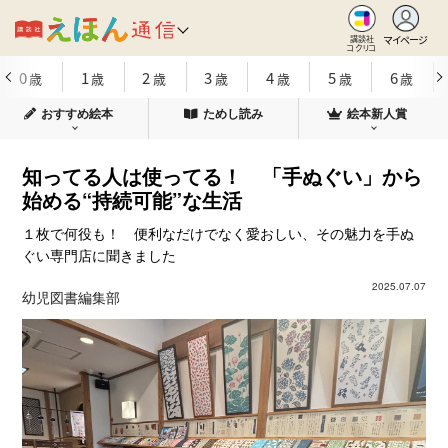
マイページ
講談社
コクリコ
0
1
2
3
4
5
6
歳
歳
歳
歳
歳
歳
歳
おすすめ絵本
ためし読み
絵本新人賞
知ってる人は使ってる！ 「手ぬぐい」から
始める“持続可能”な生活
１枚で何役も！ 便利なだけでなく愛おしい、その魅力を手ぬ
ぐい専門店に聞きました
2025.07.07
幼児図書編集部