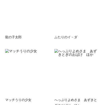
龍の子太郎
ふたりのイ－ダ
マッチうりの少女
へっぷりよめさま あずきと