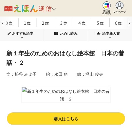
マイページ
講談社
コクリコ
0
1
2
3
4
5
6
歳
歳
歳
歳
歳
歳
歳
おすすめ絵本
ためし読み
絵本新人賞
新１年生のためのおはなし絵本館 日本の昔
話・２
文：松谷 みよ子 絵：永田 萠 絵：梶山 俊夫
購入はこちら