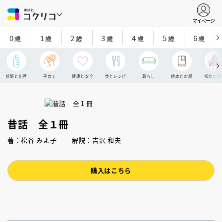
マイページ
0
1
2
3
4
5
6
歳
歳
歳
歳
歳
歳
歳
妊娠と出産
子育て
健康と安全
食とレシピ
暮らし
絵本とお話
知育と探
昔話 全１冊
著：松谷 みよ子 解説：吉沢 和夫
購入はこちら