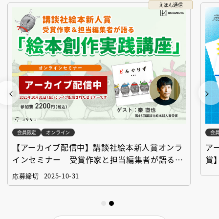
えほん通信
会員限定
オンライン
会
【アーカイブ配信中】講談社絵本新人賞オンラ
ア
インセミナー 受賞作家と担当編集者が語る
賞
「絵本創作実践講座」
作
応募締切
2025-10-31