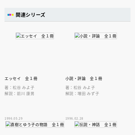
関連シリーズ
エッセイ 全１冊
小説・評論 全１冊
著：松谷 みよ子
著：松谷 みよ子
解説：前川 康男
解説：増田 みず子
1996.05.29
1996.02.28