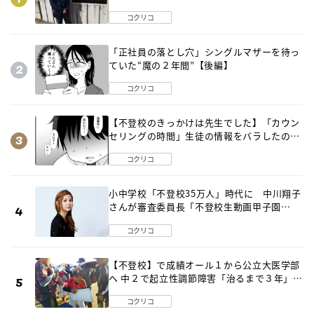
出した母の気づき
コクリコ
「正社員の落とし穴」シングルマザーを待っ
ていた“魔の２年間”【後編】
コクリコ
【不登校のきっかけは先生でした】「カウン
セリングの時間」生徒の情報をバラしたの
は…《第２話》
コクリコ
小中学校「不登校35万人」時代に 中川翔子
さんが審査委員長「不登校生動画甲子園
2026」が開催
コクリコ
【不登校】で成績オール１から公立大医学部
へ 中２で起立性調節障害「治るまで３年」の
診断 そのとき母は
コクリコ