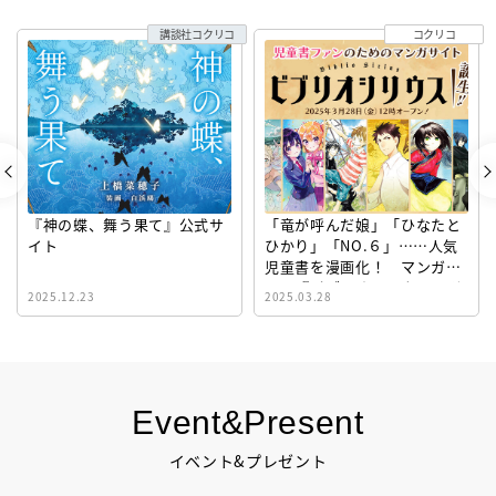
講談社コクリコ
コクリコ
『神の蝶、舞う果て』公式サ
「竜が呼んだ娘」「ひなたと
イト
ひかり」「NO.６」……人気
児童書を漫画化！ マンガサ
イト『ビブリオシリウス』誕
2025.12.23
2025.03.28
生！
Event&Present
イベント&プレゼント