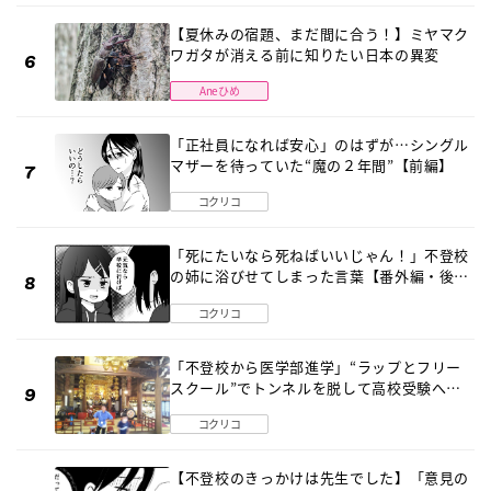
【夏休みの宿題、まだ間に合う！】ミヤマク
ワガタが消える前に知りたい日本の異変
Aneひめ
「正社員になれば安心」のはずが…シングル
マザーを待っていた“魔の２年間”【前編】
コクリコ
「死にたいなら死ねばいいじゃん！」不登校
の姉に浴びせてしまった言葉【番外編・後
編】
コクリコ
「不登校から医学部進学」“ラップとフリー
スクール”でトンネルを脱して高校受験へ
〔元野球少年の実話〕
コクリコ
【不登校のきっかけは先生でした】「意見の