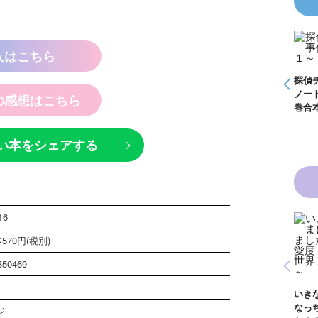
入はこちら
怪盗クイーンはサー
探偵チームＫＺ事件
探偵チームＫＺ事件
探偵
事件
カスがお好き ゲー
ノート １～１０巻
ノート ２１～３０
ノー
の感想はこちら
く死
ムブック
合本版
巻合本版
巻合
い本をシェアする
16
570円(税別)
青い鳥文庫版 獣の
850469
黒魔女さんと恋の魔
黒魔
奏者１～８ 全８巻
魔女
法 ６年１組 黒魔
生！
合本版
いきなりお姫さまに
１
女さんが通る！！
イト
なっちゃいまし
が通
ジ
（１７）
巻