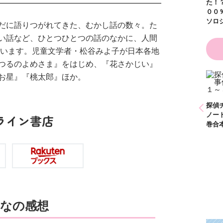
た！？ ～溺愛度５
００％の異世界アン
ソロジー～
だに語りつがれてきた、むかし話の数々。た
い話など、ひとつひとつの話のなかに、人間
ています。児童文学者・松谷みよ子が日本各地
つるのよめさま』をはじめ、『花さかじい』
お星』『桃太郎』ほか。
かわいく（なく）て
ごめん お悩み相談
ＢＯＯＫ
探偵チームＫＺ事件
探偵チームＫＺ事件
探偵
ノート １～１０巻
ノート ２１～３０
ノー
ライン書店
合本版
巻合本版
巻合
なの感想