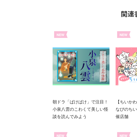
関連
NEW
NEW
朝ドラ「ばけばけ」で注目！
【ちいかわ
小泉八雲のこわくて美しい怪
なびのちい
談を読んでみよう
催店舗
NEW
NEW