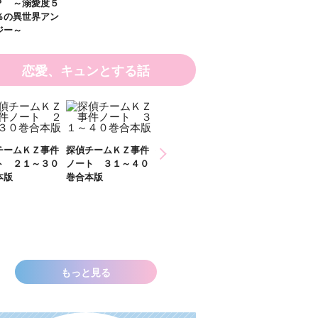
恋愛、キュンとする話
ひなたとひかり
チームＫＺ事件
探偵チームＫＺ事件
２）
ト ３１～４０
ノート １１～２０
本版
巻合本版
いきなりお姫さまに
なっちゃいまし
た！？ ～溺愛度５
００％の異世界アン
ソロジー～
もっと見る