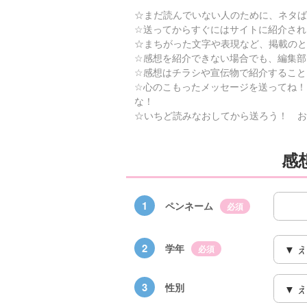
☆まだ読んでいない人のために、ネタば
☆送ってからすぐにはサイトに紹介され
☆まちがった文字や表現など、掲載のと
☆感想を紹介できない場合でも、編集部
☆感想はチラシや宣伝物で紹介すること
☆心のこもったメッセージを送ってね！
な！
☆いちど読みなおしてから送ろう！ お
感
1
ペンネーム
必須
2
学年
必須
3
性別