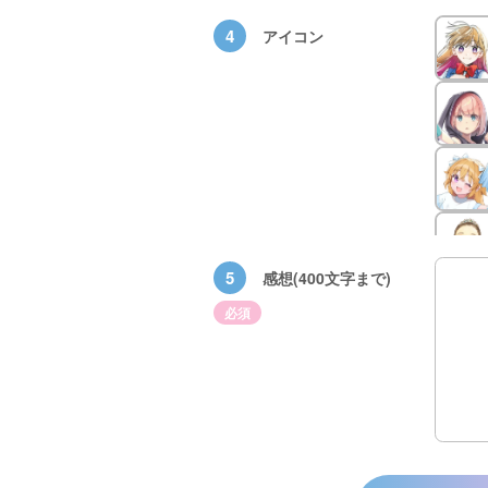
4
アイコン
5
感想(400文字まで)
必須
×青
【スペシャルな
エブリスタ×講
【速報】『黒魔
ちい
おしらせ】青い
談社青い鳥文庫
女さんが通
ェア
鳥文庫の「推
第９回小説賞開
る‼』ついにコ
大紹
し！」ファンタ
催のおしらせ
ミカライズ！
ジーフェアがは
じまるよ！