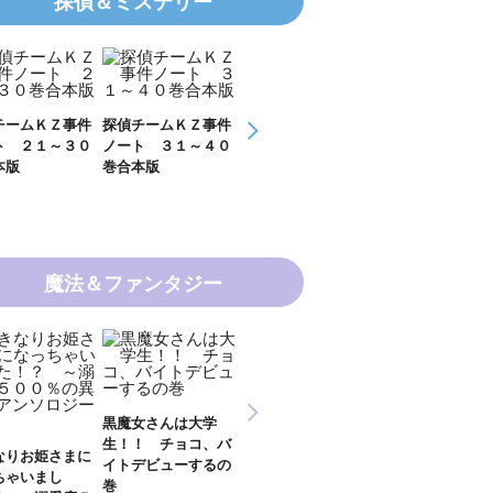
探偵＆ミステリー
チームＫＺ事件
探偵チームＫＺ事件
ＫＺ’ Ｕｐｐｅｒ
ＫＺ’ Ｕｐｐ
ト ３１～４０
ノート １１～２０
Ｆｉｌｅ 数学者
Ｆｉｌｅ 密
本版
巻合本版
の夏
開ける手
魔法＆ファンタジー
新 妖界ナビ・ルナ
女さんは大学
妖界ナビ・ルナ１～
妖界ナビ・ルナ
１～１１ 全１１巻
！ チョコ、バ
９＋番外編 全１０
外編 猫神様の
合本版
デビューするの
巻合本版
【電子オリジナ