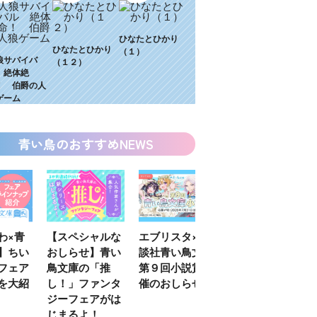
ひなたとひかり
ひなたとひかり
（１）
狼サバイバ
（１２）
 絶体絶
！ 伯爵の人
ゲーム
青い鳥のおすすめNEWS
わ×青
【スペシャルな
エブリスタ×講
【速報】『黒魔
】ちい
おしらせ】青い
談社青い鳥文庫
女さんが通
フェア
鳥文庫の「推
第９回小説賞開
る‼』ついにコ
を大紹
し！」ファンタ
催のおしらせ
ミカライズ！
ジーフェアがは
じまるよ！