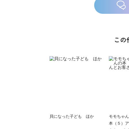
この
族館
悪役なんて、ご
トモダチデスゲ
世にもふしぎな
めんです！
ーム 昨日の友
ＳＣＰガチャ！
（１）
は今日の敵
（１） かわい
い猫にご用心
貝になった子ども ほか
モモちゃん
本（５）ア