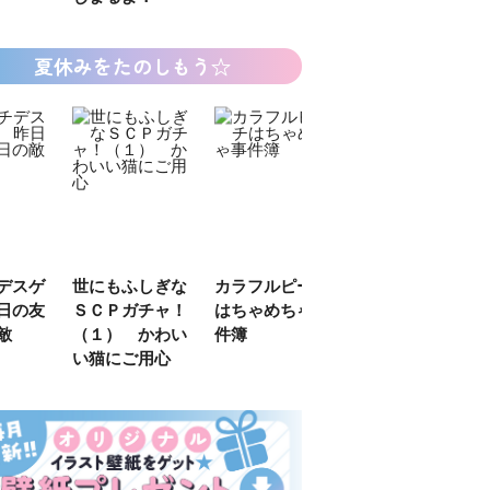
夏休みをたのしもう☆
デスゲ
世にもふしぎな
カラフルピーチ
長浜高校水族館
日の友
ＳＣＰガチャ！
はちゃめちゃ事
部！
敵
（１） かわい
件簿
い猫にご用心