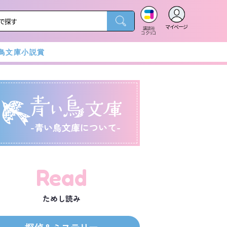
マイページ
講談社
コクリコ
鳥文庫小説賞
-青い鳥文庫について-
Read
ためし読み