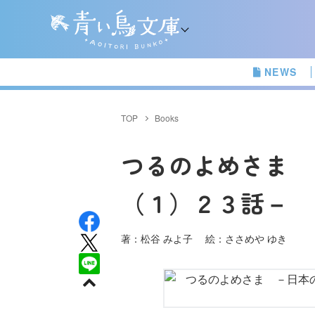
NEWS
TOP
Books
つるのよめさま 
（１）２３話－ 
著：松谷 みよ子 絵：ささめや ゆき