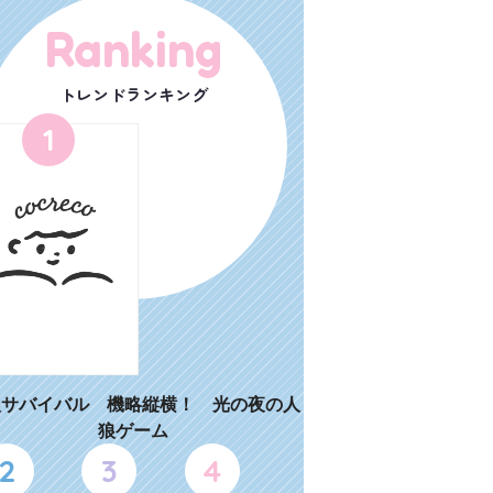
Ranking
トレンドランキング
1
狼サバイバル 機略縦横！ 光の夜の人
狼ゲーム
2
3
4