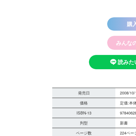
購
探偵チームＫＺ
みんな
ノート つぶや
霊は知っている
読みた
発売日
2008/10/
価格
定価:本体
ISBN-13
9784062
黒魔女さんは白
判型
新書
さん！？ ６年
組 黒魔女さん
ページ数
224ペー