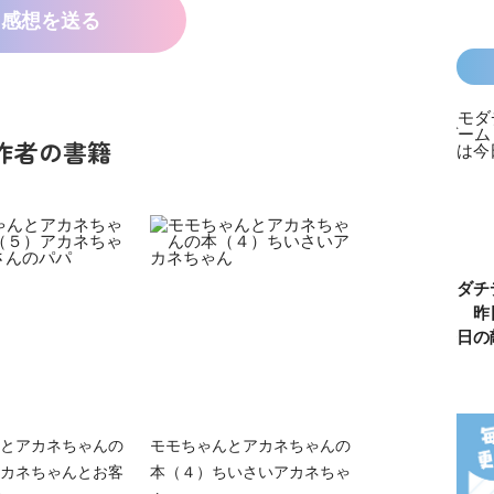
感想を送る
作者の書籍
カラフルピーチ
長浜高校水族館
悪役なんて、ご
トモダチ
はちゃめちゃ事
部！
めんです！
ーム 昨
件簿
（１）
は今日の
とアカネちゃんの
モモちゃんとアカネちゃんの
カネちゃんとお客
本（４）ちいさいアカネちゃ