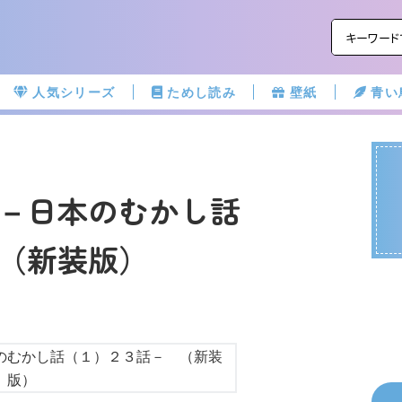
人気シリーズ
ためし読み
壁紙
青い
－日本のむかし話
（新装版）