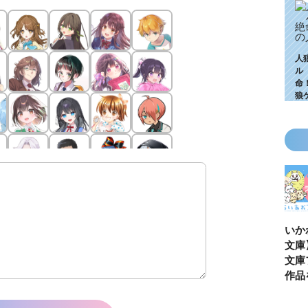
人
ル
命
狼
KZ高校生編、つ
ゴールデンウィ
今月の壁紙ダウ
【ちいか
いに始動！ 限
ークにいっき読
ンロード
い鳥文庫
定特典＆ヒミツ
み！ 青い鳥文
あお文庫
の参加企画も!?
庫の名作「電子
対象作品
合本版」おすす
介！
め