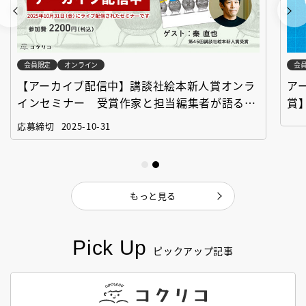
会員限定
オンライン
会
【アーカイブ配信中】講談社絵本新人賞オンラ
ア
インセミナー 受賞作家と担当編集者が語る
賞
「絵本創作実践講座」
作
応募締切
2025-10-31
もっと見る
Pick Up
ピックアップ記事