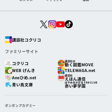
講談社コクリコ
ファミリーサイト
講談社の
コクリコ
動く図鑑MOVE
WEB げんき
TELEMAGA.net
講談社
Aneひめ.net
えほん通信
はやみねかおる FAN CLUB
青い鳥文庫
赤い夢学園
ボンボンアカデミー