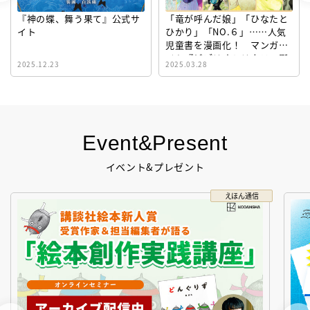
『神の蝶、舞う果て』公式サ
「竜が呼んだ娘」「ひなたと
イト
ひかり」「NO.６」……人気
児童書を漫画化！ マンガサ
イト『ビブリオシリウス』誕
2025.12.23
2025.03.28
生！
Event&Present
イベント&プレゼント
えほん通信