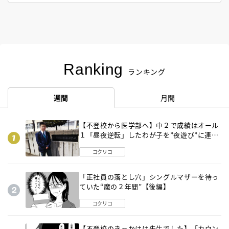
Ranking
ランキング
週間
月間
【不登校から医学部へ】中２で成績はオール
１「昼夜逆転」したわが子を”夜遊び”に連れ
出した母の気づき
コクリコ
「正社員の落とし穴」シングルマザーを待っ
ていた“魔の２年間”【後編】
コクリコ
【不登校のきっかけは先生でした】「カウン