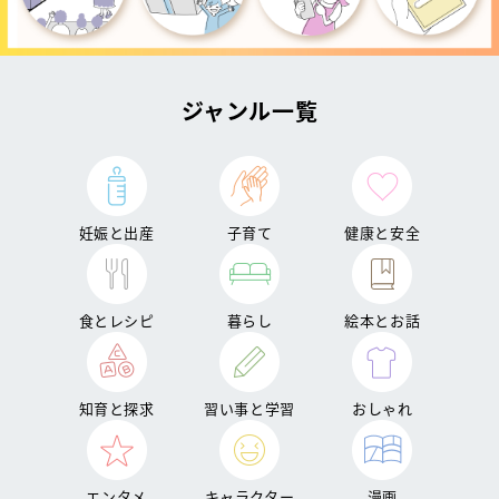
ジャンル一覧
妊娠と出産
子育て
健康と安全
食とレシピ
暮らし
絵本とお話
知育と探求
習い事と学習
おしゃれ
エンタメ
キャラクター
漫画