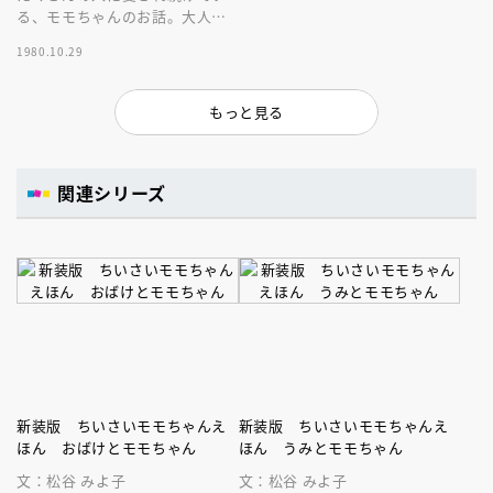
る、モモちゃんのお話。大人に
なってからも読み返したい、大
1980.10.29
切な物語。
もっと見る
関連シリーズ
新装版 ちいさいモモちゃんえ
新装版 ちいさいモモちゃんえ
ほん おばけとモモちゃん
ほん うみとモモちゃん
文：松谷 みよ子
文：松谷 みよ子