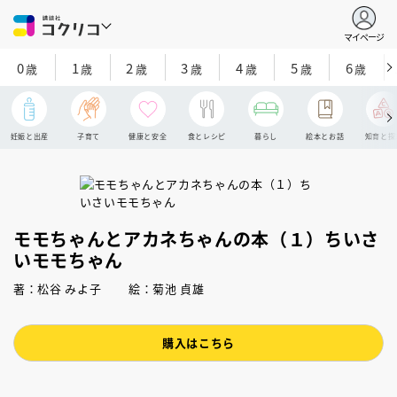
マイページ
0
1
2
3
4
5
6
歳
歳
歳
歳
歳
歳
歳
妊娠と出産
子育て
健康と安全
食とレシピ
暮らし
絵本とお話
知育と探
モモちゃんとアカネちゃんの本（１）ちいさ
いモモちゃん
著：松谷 みよ子 絵：菊池 貞雄
購入はこちら