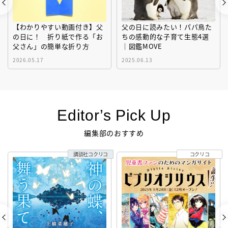
【わかりやすい動画付き】父
父の日に読みたい！パパ鳥た
の日に！ 折り紙で作る「お
ちの感動的な子育て生態4選
父さん」の簡単な折り方
｜図鑑MOVE
2026.05.17
2025.06.13
Editor’s Pick Up
編集部のおすすめ
講談社コクリコ
コクリコ