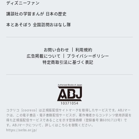
ディズニーファン
講談社の学習まんが 日本の歴史
本とあそぼう 全国訪問おはなし隊
お問い合わせ
利用規約
広告掲載について
プライバシーポリシー
特定商取引法に基づく表記
コクリコ［cocreco］は正規版配信サイトマークを取得したサービスです。
ABJマー
クは、この電子書店・電子書籍配信サービスが、著作権者からコンテンツ使用許諾を
得た正規版配信サービスであることを示す登録商標（登録番号 第6091713号）で
す。ABJマークについて、詳しくはこちらを御覧ください。
https://aebs.or.jp/