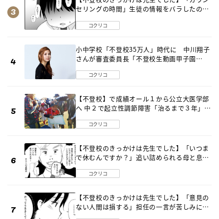
セリングの時間」生徒の情報をバラしたの
は…《第２話》
コクリコ
小中学校「不登校35万人」時代に 中川翔子
さんが審査委員長「不登校生動画甲子園
2026」が開催
コクリコ
【不登校】で成績オール１から公立大医学部
へ 中２で起立性調節障害「治るまで３年」の
診断 そのとき母は
コクリコ
【不登校のきっかけは先生でした】「いつま
で休むんですか？」追い詰められる母と息子
《第６話》
コクリコ
【不登校のきっかけは先生でした】「意見の
ない人間は損する」担任の一言が苦しみに…
《第１話》