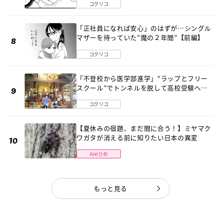
コクリコ
「正社員になれば安心」のはずが…シングル
マザーを待っていた“魔の２年間”【前編】
コクリコ
「不登校から医学部進学」“ラップとフリー
スクール”でトンネルを脱して高校受験へ
〔元野球少年の実話〕
コクリコ
【夏休みの宿題、まだ間に合う！】ミヤマク
ワガタが消える前に知りたい日本の異変
Aneひめ
もっと見る