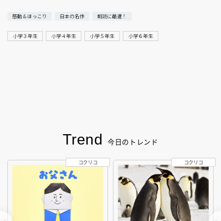
感動＆ほっこり
日本の名作
朝読に最適！
小学３年生
小学４年生
小学５年生
小学６年生
Trend
今日のトレンド
コクリコ
コクリコ