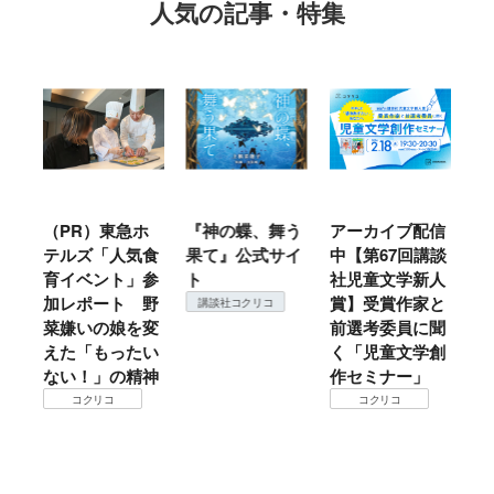
人気の記事・特集
ル
（PR）東急ホ
『神の蝶、舞う
アーカイブ配信
仙
テルズ「人気食
果て』公式サイ
中【第67回講談
地
育イベント」参
ト
社児童文学新人
暖
加レポート 野
賞】受賞作家と
こ
講談社コクリコ
菜嫌いの娘を変
前選考委員に聞
て
えた「もったい
く「児童文学創
ない！」の精神
作セミナー」
コクリコ
コクリコ