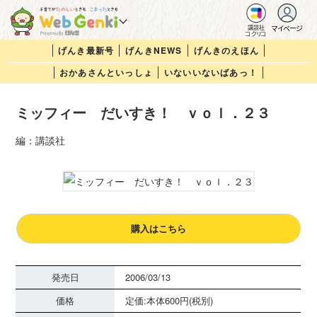
マイページ
講談社
コクリコ
げんき最新号
げんきNEWS
げんきのえほん
おかあさんといっしょ
いないいないばあっ！
ミッフィー だいすき！ ｖｏｌ．２３
編：講談社
購入はこちら
発売日
2006/03/13
価格
定価:本体600円(税別)