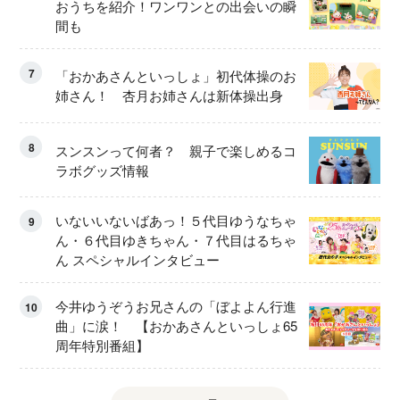
おうちを紹介！ワンワンとの出会いの瞬
間も
7
「おかあさんといっしょ」初代体操のお
姉さん！ 杏月お姉さんは新体操出身
8
スンスンって何者？ 親子で楽しめるコ
ラボグッズ情報
いないいないばあっ！５代目ゆうなちゃ
9
ん・６代目ゆきちゃん・７代目はるちゃ
ん スペシャルインタビュー
今井ゆうぞうお兄さんの「ぼよよん行進
10
曲」に涙！ 【おかあさんといっしょ65
周年特別番組】