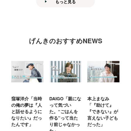
もっと見る
げんきのおすすめNEWS
窪塚洋介「当時
DAIGO「親にな
本上まなみ
千
る
の俺の夢は『人
って気づい
「『助けて』
育
ミ
と話せるように
た。“ごはんを
『できない』が
ヤ
」
なりたい』だっ
作る”って当た
言えない子ども
る
たんです」
り前じゃなかっ
だった」
た
た」