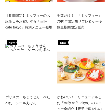
【期間限定】ミッフィーのお
千葉だけ！ 「ミッフィー」
誕生日をお祝いする「miffy
70周年限定缶サブレ＆ケーキ
café tokyo」特別メニュー登場
数量期間限定販売
NEW
NEW
ボリスの ちょうせん ぺた
かわいい！ リニューアルし
ぺた シールえほん
た「miffy café tokyo」のメニ
ュー全紹介【親子で癒やしの