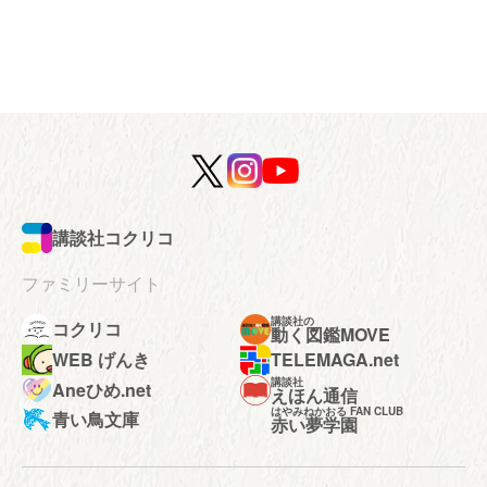
講談社コクリコ
ファミリーサイト
講談社の
コクリコ
動く図鑑MOVE
WEB げんき
TELEMAGA.net
講談社
Aneひめ.net
えほん通信
はやみねかおる FAN CLUB
青い鳥文庫
赤い夢学園