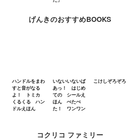
げんきのおすすめBOOKS
ム
ハンドルをまわ
いないいないば
こけしぞろぞろ
Ｍ
せ
すと音がなる
あっ！ はじめ
Ｌ
ほ
よ！ トミカ
ての シールえ
Ｍ
くるくる ハン
ほん ぺたぺ
し
ドルえほん
た！ ワンワン
に
コクリコ ファミリー