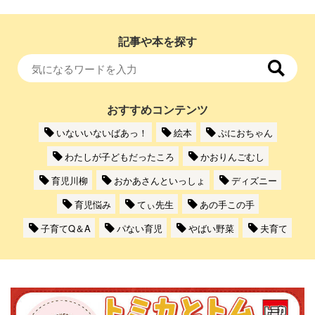
記事や本を探す
おすすめコンテンツ
いないいないばあっ！
絵本
ぷにおちゃん
わたしが子どもだったころ
かおりんごむし
育児川柳
おかあさんといっしょ
ディズニー
育児悩み
てぃ先生
あの手この手
子育てQ＆A
パない育児
やばい野菜
夫育て