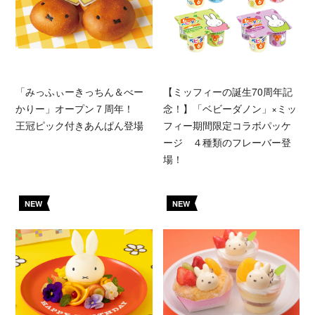
「みっふぃーきっちん＆べー
【ミッフィーの誕生70周年記
かりー」オープン７周年！
念！】「ベビーダノン」×ミッ
王冠ピック付きあんぱん登場
フィー期間限定コラボパッケ
ージ ４種類のフレーバー登
場！
NEW
NEW