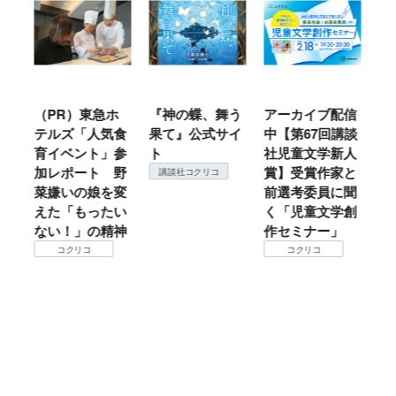
急ホ
『神の蝶、舞う
アーカイブ配信
仙台の冬は東北
人気食
果て』公式サイ
中【第67回講談
地方では温
ト」参
ト
社児童文学新人
暖？ 本当のと
ト 野
賞】受賞作家と
ころは仙台に来
講談社コクリコ
娘を変
前選考委員に聞
て検証すべし！
ったい
く「児童文学創
コクリコ
の精神
作セミナー」
コクリコ