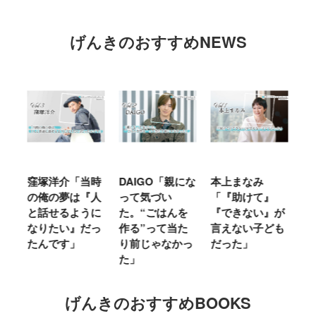
げんきのおすすめNEWS
当時
DAIGO「親にな
本上まなみ
千原せいじ「子
『人
って気づい
「『助けて』
育ては自分のイ
うに
た。“ごはんを
『できない』が
ヤな面に直面す
だっ
作る”って当た
言えない子ども
ることが多かっ
り前じゃなかっ
だった」
た」
た」
げんきのおすすめBOOKS