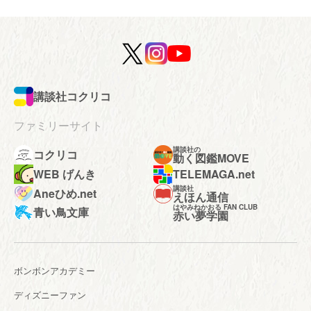
講談社コクリコ
ファミリーサイト
講談社の
コクリコ
動く図鑑MOVE
WEB げんき
TELEMAGA.net
講談社
Aneひめ.net
えほん通信
はやみねかおる FAN CLUB
青い鳥文庫
赤い夢学園
ボンボンアカデミー
ディズニーファン