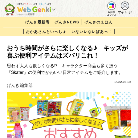
マイページ
講談社
コクリコ
げんき最新号
げんきNEWS
げんきのえほん
おかあさんといっしょ
いないいないばあっ！
おうち時間がさらに楽しくなる♪ キッズが
喜ぶ便利アイテムはズバリこれ！
思わず大人も欲しくなる⁉ キャラクター商品も多く扱う
『Skater』の便利でかわいい日常アイテムをご紹介します。
2022.08.25
げんき編集部