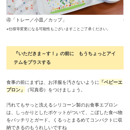
④「トレー／小皿／カップ」
⑤
※仕様等変更になる可能性もございますことご了承ください。
『いただきま～す！』の前に もうちょっとアイ
テムをプラスする
食事の前にまずは、お洋服を汚さないように
「ベビーエ
プロン」
（写真⑥）をつけましょう。
汚れてもサっと洗えるシリコーン製のお食事エプロン
は、しっかりとしたポケットがついて、こぼした食べ物
をバッチリとガード。くるっとまるめてコンパクトに収
納できるのもうれしいですね