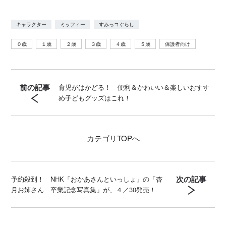
キャラクター
ミッフィー
すみっコぐらし
０歳
１歳
２歳
３歳
４歳
５歳
保護者向け
前の記事
育児がはかどる！ 便利＆かわいい＆楽しいおすす
め子どもグッズはこれ！
カテゴリ
TOPへ
次の記事
予約殺到！ NHK「おかあさんといっしょ」の「杏
月お姉さん 卒業記念写真集」が、４／30発売！