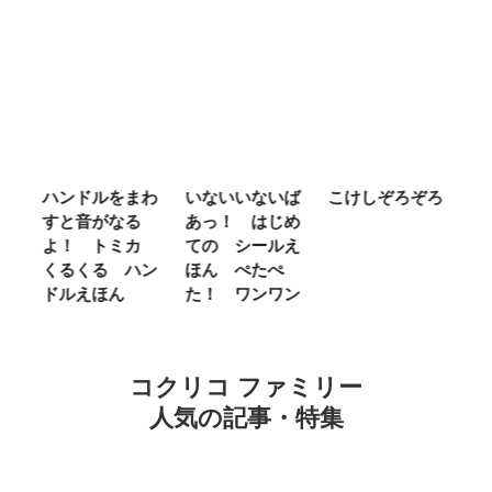
をまわ
いないいないば
こけしぞろぞろ
ＭＲ．ＭＥＮ
なる
あっ！ はじめ
ＬＩＴＴＬＥ
ミカ
ての シールえ
ＭＩＳＳ やさ
 ハン
ほん ぺたぺ
しいって なあ
ん
た！ ワンワン
に Ｂｅ Ｋｉ
ｎｄ
コクリコ ファミリー
人気の記事・特集