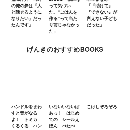
人
って気づい
「『助けて』
育ては自分のイ
「
に
た。“ごはんを
『できない』が
ヤな面に直面す
お
っ
作る”って当た
言えない子ども
ることが多かっ
に
り前じゃなかっ
だった」
た」
M
た」
キ
げんきのおすすめBOOKS
わ
いないいないば
こけしぞろぞろ
ＭＲ．ＭＥＮ
シ
あっ！ はじめ
ＬＩＴＴＬＥ
の
カ
ての シールえ
ＭＩＳＳ やさ
き
ン
ほん ぺたぺ
しいって なあ
あ