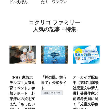
た！ ワンワン
に Ｂｅ Ｋｉ
ｎｄ
コクリコ ファミリー
人気の記事・特集
ホ
『神の蝶、舞う
アーカイブ配信
仙台の冬は東北
『
食
果て』公式サイ
中【第67回講談
地方では温
（
参
ト
社児童文学新人
暖？ 本当のと
こ
野
賞】受賞作家と
ころは仙台に来
＃
講談社コクリコ
変
前選考委員に聞
て検証すべし！
月
い
く「児童文学創
定
コクリコ