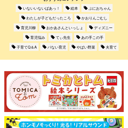
いないいないばあっ！
絵本
ぷにおちゃん
わたしが子どもだったころ
かおりんごむし
育児川柳
おかあさんといっしょ
ディズニー
育児悩み
てぃ先生
あの手この手
子育てQ＆A
パない育児
やばい野菜
夫育て