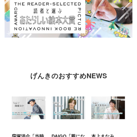
げんきのおすすめNEWS
時
DAIGO「親にな
本上まなみ
千原せいじ「子
ハ