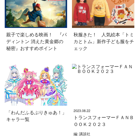
親子で楽しめる映画！ 『パ
秋服きた！ 人気絵本「トミ
ディントン 消えた黄金郷の
カとトム」新作子ども服をチ
秘密』おすすめポイント
ェック
2023.08.22
「わんだふるぷりきゅあ！」
トランスフォーマーＦＡＮＢ
キャラ一覧
ＯＯＫ２０２３
編: 講談社