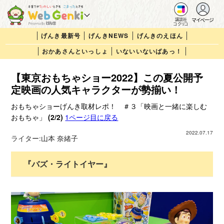
マイページ
講談社
コクリコ
げんき最新号
げんきNEWS
げんきのえほん
おかあさんといっしょ
いないいないばあっ！
【東京おもちゃショー2022】この夏公開予
定映画の人気キャラクターが勢揃い！
おもちゃショーげんき取材レポ！ ＃３「映画と一緒に楽しむ
おもちゃ」
(2/2)
1ページ目に戻る
2022.07.17
ライター:
山本 奈緒子
『バズ・ライトイヤー』