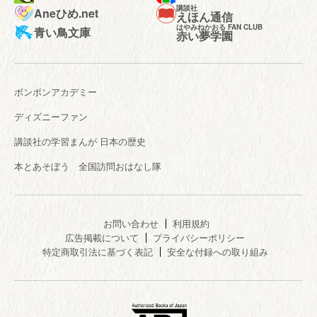
講談社
Aneひめ.net
えほん通信
はやみねかおる FAN CLUB
青い鳥文庫
赤い夢学園
ボンボンアカデミー
ディズニーファン
講談社の学習まんが 日本の歴史
本とあそぼう 全国訪問おはなし隊
お問い合わせ
利用規約
広告掲載について
プライバシーポリシー
特定商取引法に基づく表記
安全な付録への取り組み