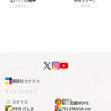
神
作セミナー」
コクリコ
講談社コクリコ
ファミリーサイト
講談社の
コクリコ
動く図鑑MOVE
WEB げんき
TELEMAGA.net