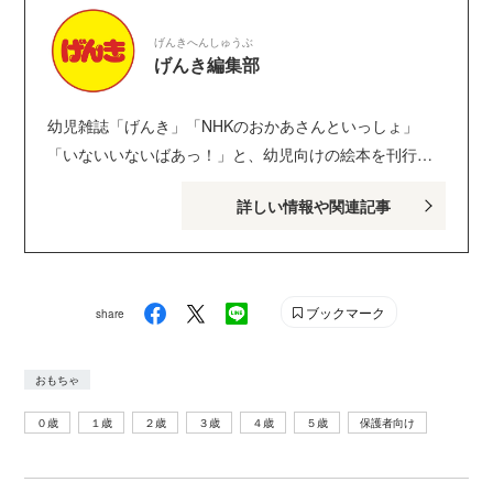
げんきへんしゅうぶ
げんき編集部
幼児雑誌「げんき」「NHKのおかあさんといっしょ」
「いないいないばあっ！」と、幼児向けの絵本を刊行し
ている講談社げんき編集部のサイトです。１・２・３歳
詳しい情報や関連記事
のお子さんがいるパパ・ママを中心に、おもしろくて役
に立つ子育てや絵本の情報が満載！ Instagram :
genki_magazine Twitter : @kodanshagenki LINE :
@genki
ブックマーク
share
おもちゃ
０歳
１歳
２歳
３歳
４歳
５歳
保護者向け