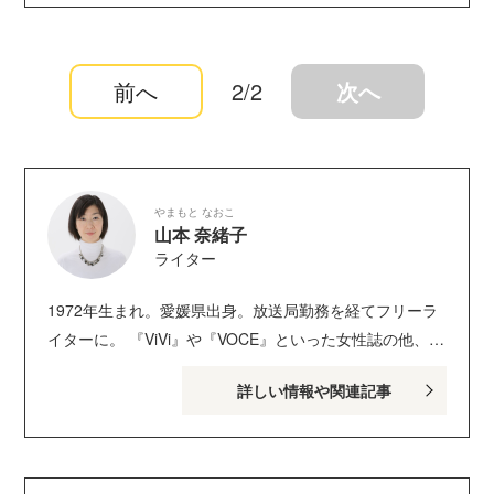
前へ
2/2
次へ
やまもと なおこ
山本 奈緒子
ライター
1972年生まれ。愛媛県出身。放送局勤務を経てフリーラ
イターに。 『ViVi』や『VOCE』といった女性誌の他、週
刊誌や新聞、WEBマガジンで、 インタビュー、女性の生
詳しい情報や関連記事
き方、また様々な流行事象分析など、 主に“読み物”と言
われる分野の記事を手掛ける。