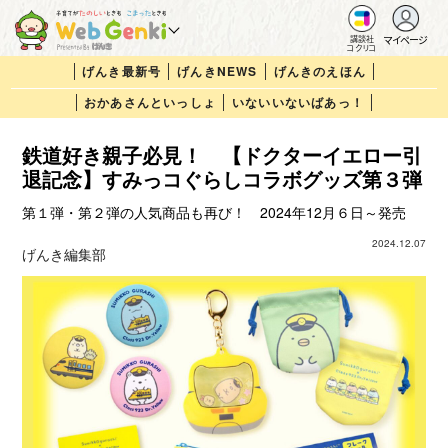
マイページ
講談社
コクリコ
げんき最新号
げんきNEWS
げんきのえほん
おかあさんといっしょ
いないいないばあっ！
鉄道好き親子必見！ 【ドクターイエロー引
退記念】すみっコぐらしコラボグッズ第３弾
第１弾・第２弾の人気商品も再び！ 2024年12月６日～発売
2024.12.07
げんき編集部