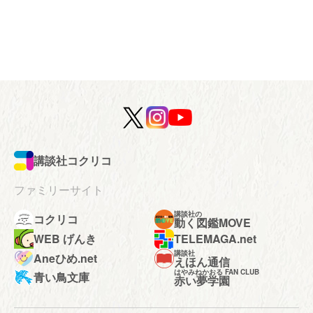
講談社コクリコ
ファミリーサイト
講談社の
コクリコ
動く図鑑MOVE
WEB げんき
TELEMAGA.net
講談社
Aneひめ.net
えほん通信
はやみねかおる FAN CLUB
青い鳥文庫
赤い夢学園