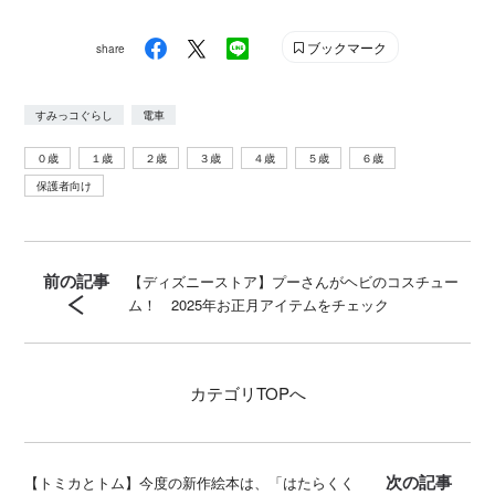
ブックマーク
share
すみっコぐらし
電車
０歳
１歳
２歳
３歳
４歳
５歳
６歳
保護者向け
前の記事
【ディズニーストア】プーさんがヘビのコスチュー
ム！ 2025年お正月アイテムをチェック
カテゴリ
TOPへ
次の記事
【トミカとトム】今度の新作絵本は、「はたらくく