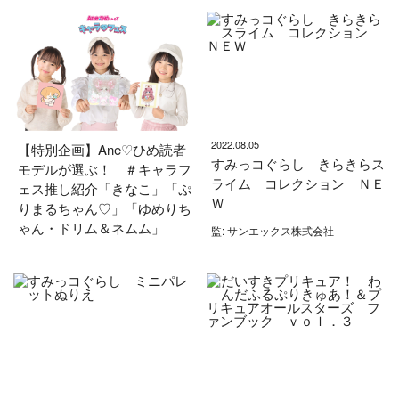
2022.08.05
【特別企画】Ane♡ひめ読者
すみっコぐらし きらきらス
モデルが選ぶ！ ＃キャラフ
ライム コレクション ＮＥ
ェス推し紹介「きなこ」「ぷ
Ｗ
りまるちゃん♡」「ゆめりち
ゃん・ドリム＆ネムム」
監: サンエックス株式会社