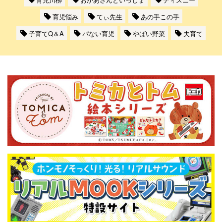
育児悩み
てぃ先生
あの手この手
子育てQ＆A
パない育児
やばい野菜
夫育て