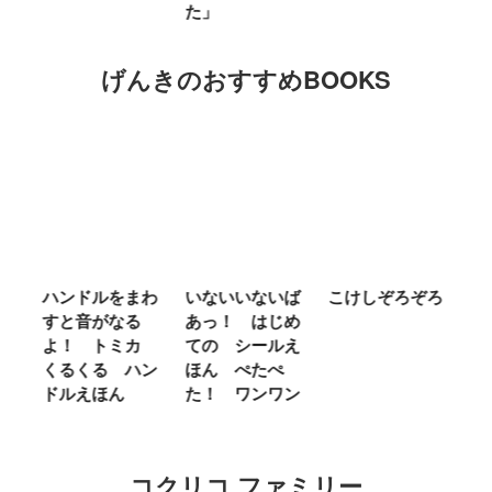
た」
げんきのおすすめBOOKS
ム
ハンドルをまわ
いないいないば
こけしぞろぞろ
Ｍ
せ
すと音がなる
あっ！ はじめ
Ｌ
ほ
よ！ トミカ
ての シールえ
Ｍ
くるくる ハン
ほん ぺたぺ
し
ドルえほん
た！ ワンワン
に
コクリコ ファミリー