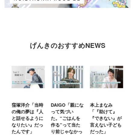
げんきのおすすめNEWS
窪塚洋介「当時
DAIGO「親にな
本上まなみ
千
る
の俺の夢は『人
って気づい
「『助けて』
育
ミ
と話せるように
た。“ごはんを
『できない』が
ヤ
」
なりたい』だっ
作る”って当た
言えない子ども
る
たんです」
り前じゃなかっ
だった」
た