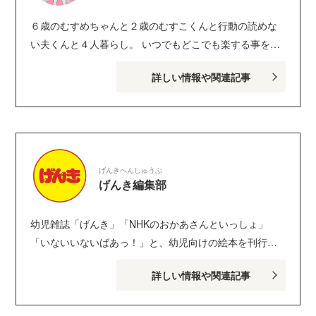
６歳のむすめちゃんと２歳のむすこくんと行動の読めな
い夫くんと４人暮らし。 いつでもどこでも楽する事を必
死に考えながら生きています。 【Instagram】
詳しい情報や関連記事
@o4nemama 【Twitter】@Dq4O4ne
げんきへんしゅうぶ
げんき編集部
幼児雑誌「げんき」「NHKのおかあさんといっしょ」
「いないいないばあっ！」と、幼児向けの絵本を刊行し
ている講談社げんき編集部のサイトです。１・２・３歳
詳しい情報や関連記事
のお子さんがいるパパ・ママを中心に、おもしろくて役
に立つ子育てや絵本の情報が満載！ Instagram :
genki_magazine Twitter : @kodanshagenki LINE :