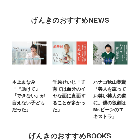
げんきのおすすめNEWS
にな
本上まなみ
千原せいじ「子
ハナコ秋山寛貴
山
「『助けて』
育ては自分のイ
「美大を蹴って
に
を
『できない』が
ヤな面に直面す
お笑い芸人の道
は
た
言えない子ども
ることが多かっ
に。僕の役割は
ほ
っ
だった」
た」
Mr.ビーンのエ
た
キストラ」
げんきのおすすめBOOKS