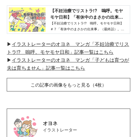
【不妊治療でリストラ!? 嗚呼。モヤ
モヤ日和】「有休中のまさかの出来
事」（最終話） - WEB げんき｜講談社
【不妊治療でリストラ!? 嗚呼。モヤモヤ日和】
＃７「有休中のまさかの出来事」（最終話）。子
育て中のイラストレーターオヨネさんが不妊治療
中に職場で体験したモヤモヤを描くリアル日常マ
▶
イラストレーターのオヨネ マンガ「不妊治療でリス
ンガです！
トラ!? 嗚呼。モヤモヤ日和」記事一覧はこちら
▶
イラストレーターのオヨネ マンガ「子どもは育つが
夫は育ちません」記事一覧はこちら
この記事の画像をもっと見る（4枚）
オヨネ
イラストレーター