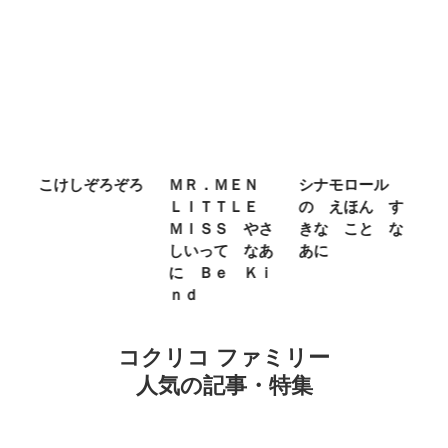
ば
こけしぞろぞろ
ＭＲ．ＭＥＮ
シナモロール
ち
め
ＬＩＴＴＬＥ
の えほん す
ん
え
ＭＩＳＳ やさ
きな こと な
ぐ
しいって なあ
あに
ン
に Ｂｅ Ｋｉ
ｎｄ
コクリコ ファミリー
人気の記事・特集