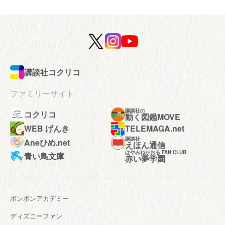
講談社コクリコ
ファミリーサイト
講談社の
コクリコ
動く図鑑MOVE
WEB げんき
TELEMAGA.net
講談社
Aneひめ.net
えほん通信
はやみねかおる FAN CLUB
青い鳥文庫
赤い夢学園
ボンボンアカデミー
ディズニーファン