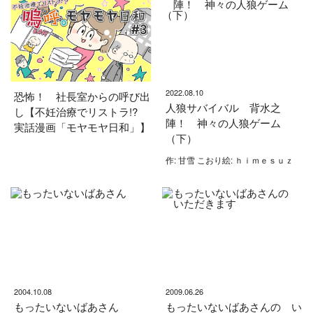
2022.08.10
恐怖！ 社長室からの呼び出
人狼サバイバル 背水之
し【不妊治療でリストラ!?
陣！ 神々の人狼ゲーム
実話漫画「モヤモヤ日和」】
（下）
作: 甘雪 こおり絵: ｈｉｍｅｓｕｚ
2004.10.08
2009.06.26
もったいないばあさん
もったいないばあさんの い