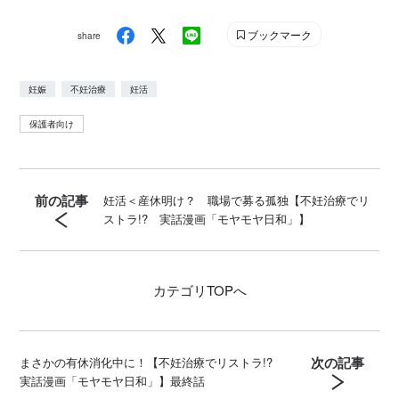
@genki
ブックマーク
share
妊娠
不妊治療
妊活
保護者向け
前の記事
妊活＜産休明け？ 職場で募る孤独【不妊治療でリ
ストラ!? 実話漫画「モヤモヤ日和」】
カテゴリ
TOPへ
次の記事
まさかの有休消化中に！【不妊治療でリストラ!?
実話漫画「モヤモヤ日和」】最終話