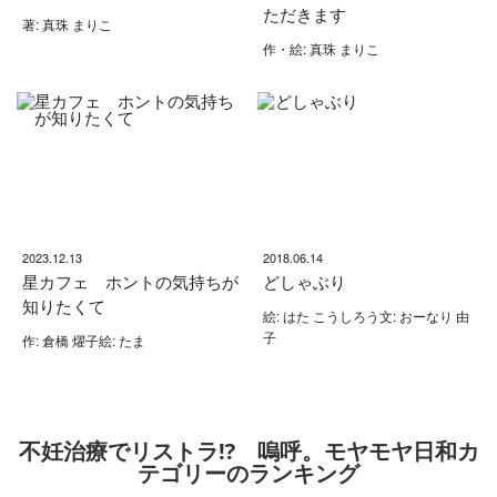
ただきます
著: 真珠 まりこ
作・絵: 真珠 まりこ
2023.12.13
2018.06.14
星カフェ ホントの気持ちが
どしゃぶり
知りたくて
絵: はた こうしろう文: おーなり 由
子
作: 倉橋 燿子絵: たま
不妊治療でリストラ⁉ 嗚呼。モヤモヤ日和カ
テゴリーのランキング