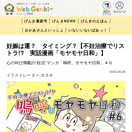
マイページ
講談社
コクリコ
げんき最新号
げんきNEWS
げんきのえほん
おかあさんといっしょ
いないいないばあっ！
妊娠は運？ タイミング？【不妊治療でリス
トラ!? 実話漫画「モヤモヤ日和」】
心の叫び満載の“妊活”マンガ「嗚呼。モヤモヤ日和」＃６
2023.06.26
イラストレーター:
オヨネ