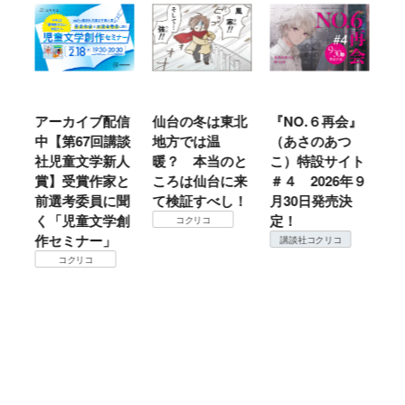
う
アーカイブ配信
仙台の冬は東北
『NO.６再会』
「
イ
中【第67回講談
地方では温
（あさのあつ
娘
社児童文学新人
暖？ 本当のと
こ）特設サイト
ひ
賞】受賞作家と
ころは仙台に来
＃４ 2026年９
６
前選考委員に聞
て検証すべし！
月30日発売決
童
く「児童文学創
定！
化
コクリコ
作セミナー」
イ
講談社コクリコ
シ
コクリコ
生