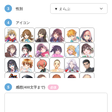
3
性別
4
アイコン
5
感想(400文字まで)
必須