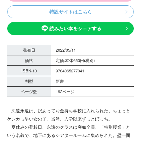
特設サイトはこちら
読みたい本をシェアする
発売日
2022/05/11
価格
定価:本体650円(税別)
ISBN-13
9784065277041
判型
新書
ページ数
192ページ
久遠永遠は、訳あってお金持ち学校に入れられた、ちょっと
ケンカっ早い女の子。当然、入学以来ずっとぼっち。
夏休みの登校日、永遠のクラスは突如全員、「特別授業」と
いう名義で、地下にあるシアタールームに集められた。壁一面