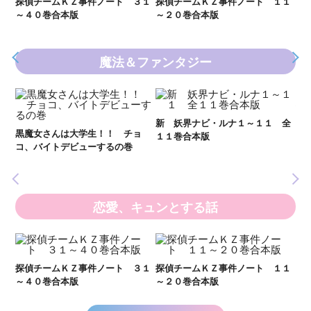
２１
探偵チームＫＺ事件ノート ３１
探偵チームＫＺ事件ノート １１
～４０巻合本版
～２０巻合本版
魔法＆ファンタジー
妖
全
新 妖界ナビ・ルナ１～１１ 全
黒魔女さんは大学生！！ チョ
１１巻合本版
いま
コ、バイトデビューするの巻
の異
恋愛、キュンとする話
い
し
２１
探偵チームＫＺ事件ノート ３１
探偵チームＫＺ事件ノート １１
世
～４０巻合本版
～２０巻合本版