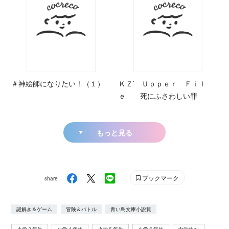
＃神絵師になりたい！（１）
ＫＺ’ Ｕｐｐｅｒ Ｆｉｌ
ｅ 死にふさわしい罪
もっと見る
ブックマーク
share
謎解き＆ゲーム
冒険＆バトル
青い鳥文庫小説賞