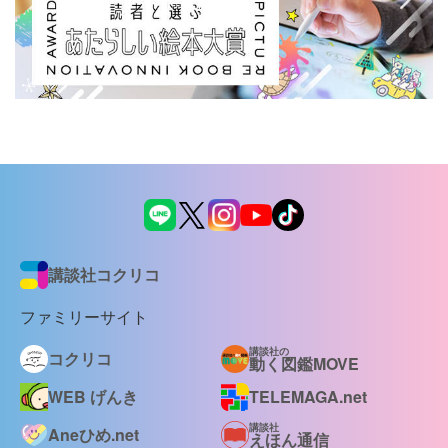
講談社コクリコ
ファミリーサイト
講談社の
コクリコ
動く図鑑MOVE
WEB げんき
TELEMAGA.net
講談社
Aneひめ.net
えほん通信