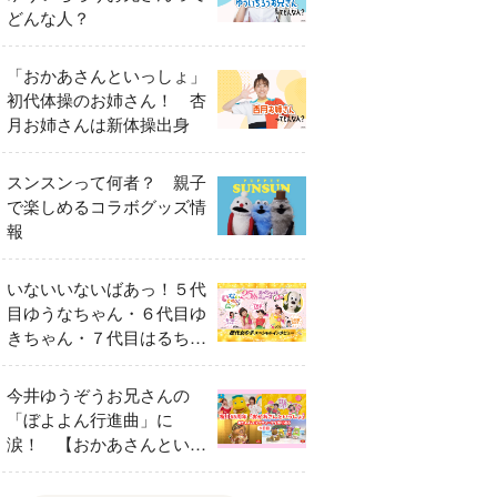
どんな人？
「おかあさんといっしょ」
初代体操のお姉さん！ 杏
月お姉さんは新体操出身
スンスンって何者？ 親子
で楽しめるコラボグッズ情
報
いないいないばあっ！５代
目ゆうなちゃん・６代目ゆ
きちゃん・７代目はるちゃ
ん スペシャルインタビュ
ー
今井ゆうぞうお兄さんの
「ぼよよん行進曲」に
涙！ 【おかあさんといっ
しょ65周年特別番組】