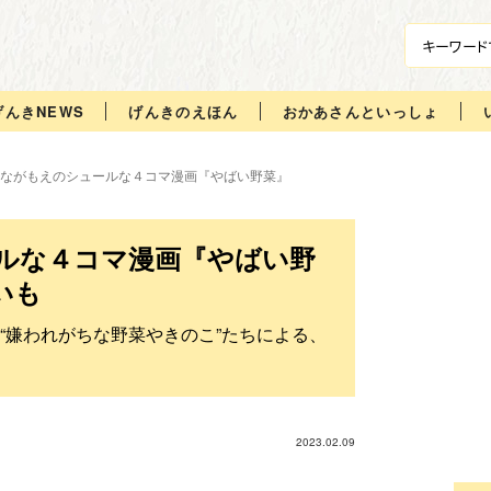
げんきNEWS
げんきのえほん
おかあさんといっしょ
ながもえのシュールな４コマ漫画『やばい野菜』
ルな４コマ漫画『やばい野
いも
“嫌われがちな野菜やきのこ”たちによる、
2023.02.09