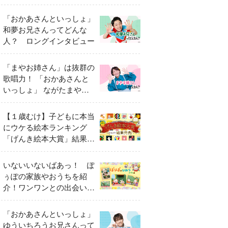
「おかあさんといっしょ」
和夢お兄さんってどんな
人？ ロングインタビュー
「まやお姉さん」は抜群の
歌唱力！ 「おかあさんと
いっしょ」 ながたまやさ
んってどんな人？
【１歳むけ】子どもに本当
にウケる絵本ランキング
「げんき絵本大賞」結果発
表
いないいないばあっ！ ぽ
ぅぽの家族やおうちを紹
介！ワンワンとの出会いの
瞬間も
「おかあさんといっしょ」
ゆういちろうお兄さんって