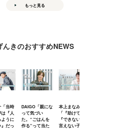
もっと見る
げんきのおすすめNEWS
「当時
DAIGO「親にな
本上まなみ
千原せいじ「子
は『人
って気づい
「『助けて』
育ては自分のイ
ように
た。“ごはんを
『できない』が
ヤな面に直面す
』だっ
作る”って当た
言えない子ども
ることが多かっ