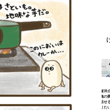
TBSアナ井上貴
ひろゆき「『自
長谷川あかり
窪塚洋介
博「アナウンサ
分はこれが得意
「料理家になる
の俺の夢
ーになろうと思
だ』という“思
片鱗なんて一ミ
と話せる
ったことは一度
い込み”は重
リもなかった」
なりたい