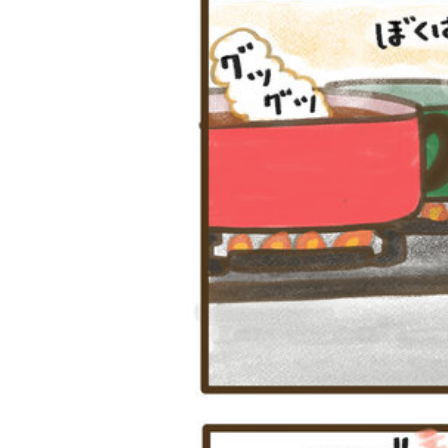
ツ
武田双雲「我が
横山だいすけ
元体操のお兄さ
夢を
家は両親を含め
「僕は『歌が好
ん小林よしひさ
こも
みんなADHD。
きな子』だった
「小３で観たあ
料
とにかく“今を
けど『歌がうま
の人の映画が人