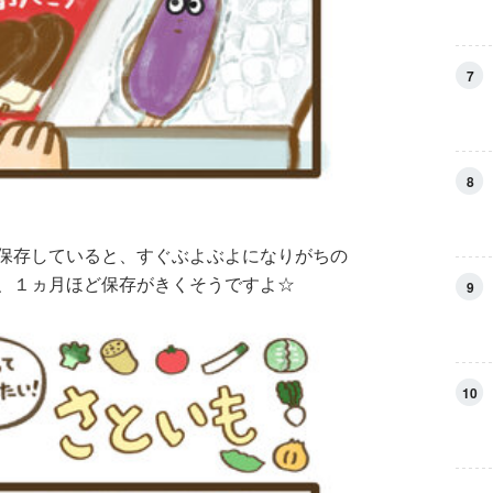
7
8
保存していると、すぐぶよぶよになりがちの
、１ヵ月ほど保存がきくそうですよ☆
9
10