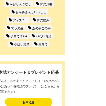
かおりんごむし
育児川柳
おかあさんといっしょ
ディズニー
育児悩み
てぃ先生
あの手この手
子育てQ＆A
パない育児
やばい野菜
夫育て
本誌アンケート＆プレゼント応募
げんき／おかあさんといっしょ／いないいな
いばあっ！各雑誌のプレゼントはこちらから
応募できます。
お申込み