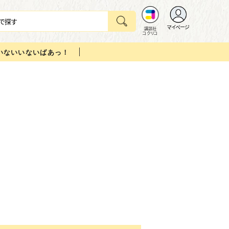
マイページ
講談社
コクリコ
いないいないばあっ！