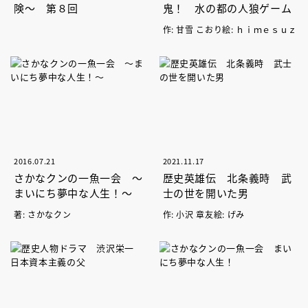
険～ 第８回
鬼！ 水の都の人狼ゲーム
作: 甘雪 こおり絵: ｈｉｍｅｓｕｚ
2016.07.21
2021.11.17
さかなクンの一魚一会 ～
歴史英雄伝 北条義時 武
まいにち夢中な人生！～
士の世を開いた男
著: さかなクン
作: 小沢 章友絵: げみ