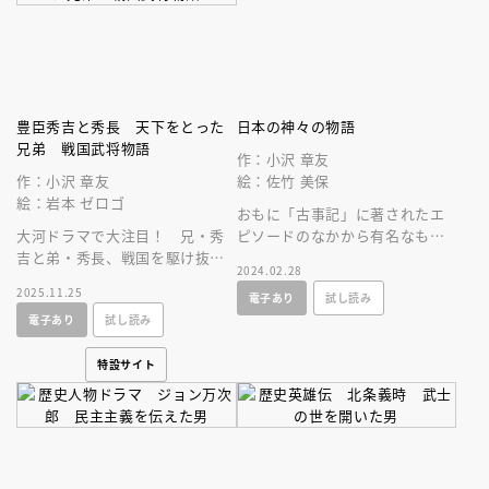
豊臣秀吉と秀長 天下をとった
日本の神々の物語
兄弟 戦国武将物語
作：小沢 章友
作：小沢 章友
絵：佐竹 美保
絵：岩本 ゼロゴ
おもに「古事記」に著されたエ
大河ドラマで大注目！ 兄・秀
ピソードのなかから有名なもの
吉と弟・秀長、戦国を駆け抜け
を厳選して読みやすく翻案した
2024.02.28
た豊臣兄弟の“絆”の物語！
日本の神話。古代の人々の創造
2025.11.25
電子あり
試し読み
力に驚く。
電子あり
試し読み
特設サイト