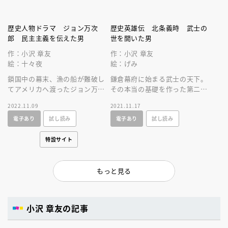
歴史人物ドラマ ジョン万次
歴史英雄伝 北条義時 武士の
郎 民主主義を伝えた男
世を開いた男
作：小沢 章友
作：小沢 章友
絵：十々夜
絵：げみ
鎖国中の幕末、漁の船が難破し
鎌倉幕府に始まる武士の天下。
てアメリカへ渡ったジョン万次
その本当の基礎を作った第二代
郎。そこで教育を受け、やがて
執権・北条義時の生涯を描く。
2022.11.09
2021.11.17
日米外交の場で活躍します。激
陰謀、策略が渦巻く頼朝ブレー
電子あり
試し読み
電子あり
試し読み
動の生涯！
ンの壮絶！
特設サイト
もっと見る
小沢 章友の記事