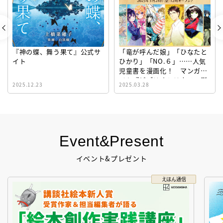
『神の蝶、舞う果て』公式サ
「竜が呼んだ娘」「ひなたと
イト
ひかり」「NO.６」……人気
児童書を漫画化！ マンガサ
イト『ビブリオシリウス』誕
2025.12.23
2025.03.28
生！
Event&Present
イベント&プレゼント
えほん通信