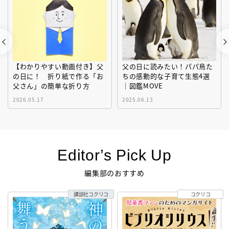
【わかりやすい動画付き】父
父の日に読みたい！パパ鳥た
の日に！ 折り紙で作る「お
ちの感動的な子育て生態4選
父さん」の簡単な折り方
｜図鑑MOVE
2026.05.17
2025.06.13
Editor’s Pick Up
編集部のおすすめ
講談社コクリコ
コクリコ