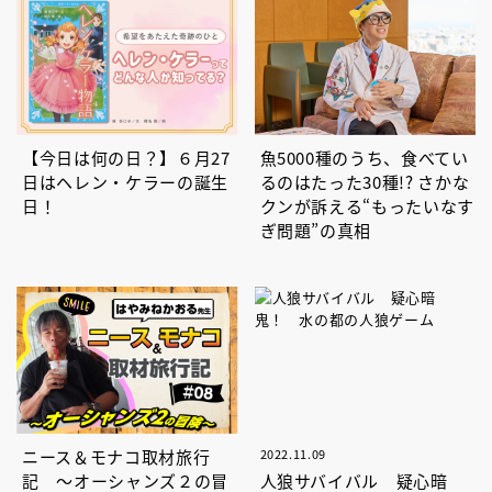
【今日は何の日？】６月27
魚5000種のうち、食べてい
日はヘレン・ケラーの誕生
るのはたった30種!? さかな
日！
クンが訴える“もったいなす
ぎ問題”の真相
ニース＆モナコ取材旅行
2022.11.09
記 ～オーシャンズ２の冒
人狼サバイバル 疑心暗