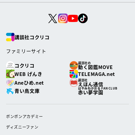
講談社コクリコ
ファミリーサイト
講談社の
コクリコ
動く図鑑MOVE
WEB げんき
TELEMAGA.net
講談社
Aneひめ.net
えほん通信
はやみねかおる FAN CLUB
青い鳥文庫
赤い夢学園
ボンボンアカデミー
ディズニーファン