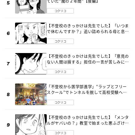
ていた“魔の２年間”【後編】
コクリコ
【不登校のきっかけは先生でした】「いつま
で休むんですか？」追い詰められる母と息子
《第６話》
コクリコ
【不登校のきっかけは先生でした】「意見の
ない人間は損する」担任の一言が苦しみに…
《第１話》
コクリコ
「不登校から医学部進学」“ラップとフリー
スクール”でトンネルを脱して高校受験へ
〔元野球少年の実話〕
コクリコ
【不登校のきっかけは先生でした】「メンタ
ルがヤバいの？」教室で始まった悪ふざけ
《第３話》
コクリコ