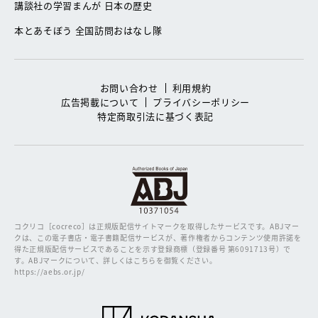
講談社の学習まんが 日本の歴史
本とあそぼう 全国訪問おはなし隊
お問い合わせ
利用規約
広告掲載について
プライバシーポリシー
特定商取引法に基づく表記
コクリコ［cocreco］は正規版配信サイトマークを取得したサービスです。
ABJマー
クは、この電子書店・電子書籍配信サービスが、著作権者からコンテンツ使用許諾を
得た正規版配信サービスであることを示す登録商標（登録番号 第6091713号）で
す。ABJマークについて、詳しくはこちらを御覧ください。
https://aebs.or.jp/