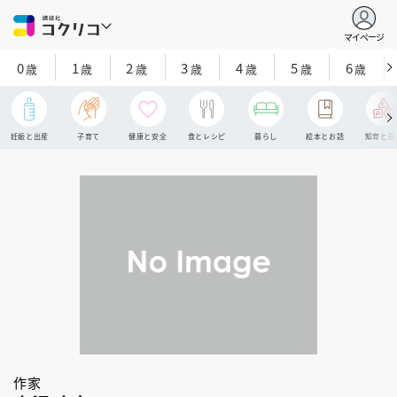
マイページ
0
1
2
3
4
5
6
歳
歳
歳
歳
歳
歳
歳
妊娠と出産
子育て
健康と安全
食とレシピ
暮らし
絵本とお話
知育と探
作家