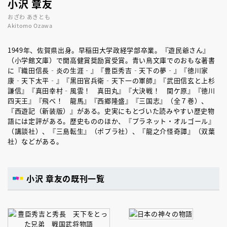
小沢 章友
おざわ あきとも
Akitomo Ozawa
1949年、佐賀県出身。早稲田大学政経学部卒業。『遊民爺さん』
（小学館文庫）で開高健賞奨励賞受賞。青い鳥文庫でのおもな著書
に『織田信長‐炎の生涯‐』『豊臣秀吉‐天下の夢‐』『徳川家
康‐天下太平‐』『黒田官兵衛‐天下一の軍師』『武田信玄と上杉
謙信』『真田幸村‐風雲！ 真田丸』『大決戦！ 関ケ原』『徳川
四天王』『飛べ！ 龍馬』『西郷隆盛』『三国志』（全７巻）、
『西遊記（新装版）』がある。史実にもとづいた読みやすい歴史物
語には定評がある。歴史もののほか、『プラネット・オルゴール』
（講談社）、『三島転生』（ポプラ社）、『龍之介怪奇譚』（双葉
社）などがある。
小沢 章友の既刊一覧