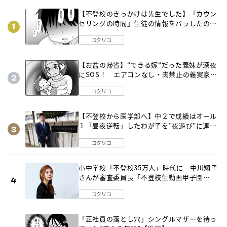
【不登校のきっかけは先生でした】「カウン
セリングの時間」生徒の情報をバラしたの
は…《第２話》
コクリコ
【お盆の帰省】“できる嫁“だった義妹が深夜
にSOS！ エアコンなし・肉禁止の義実家ル
ールに変化が…〈後編〉
コクリコ
【不登校から医学部へ】中２で成績はオール
１「昼夜逆転」したわが子を”夜遊び”に連れ
出した母の気づき
コクリコ
小中学校「不登校35万人」時代に 中川翔子
さんが審査委員長「不登校生動画甲子園
2026」が開催
コクリコ
「正社員の落とし穴」シングルマザーを待っ