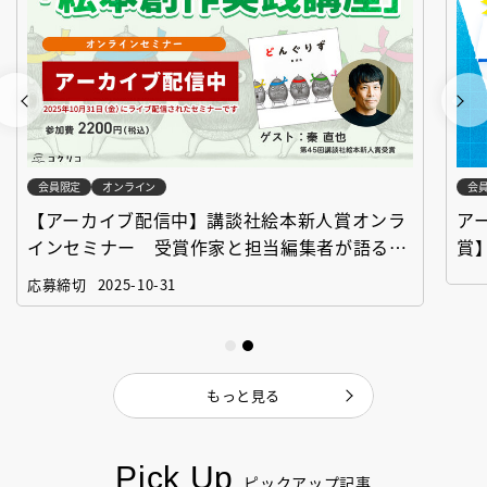
会員限定
オンライン
会
【アーカイブ配信中】講談社絵本新人賞オンラ
ア
インセミナー 受賞作家と担当編集者が語る
賞
「絵本創作実践講座」
作
応募締切
2025-10-31
もっと見る
Pick Up
ピックアップ記事