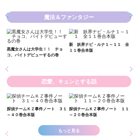
魔法＆ファンタジー
妖
全
新 妖界ナビ・ルナ１～１１ 全
黒魔女さんは大学生！！ チョ
１１巻合本版
いま
コ、バイトデビューするの巻
の異
恋愛、キュンとする話
い
し
２１
探偵チームＫＺ事件ノート ３１
探偵チームＫＺ事件ノート １１
世
～４０巻合本版
～２０巻合本版
もっと見る