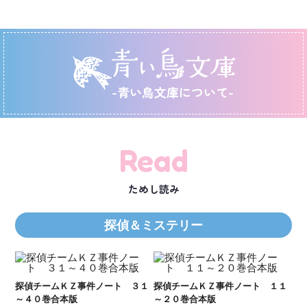
-青い鳥文庫について-
Read
ためし読み
探偵＆ミステリー
Ｋ
数
２１
探偵チームＫＺ事件ノート ３１
探偵チームＫＺ事件ノート １１
～４０巻合本版
～２０巻合本版