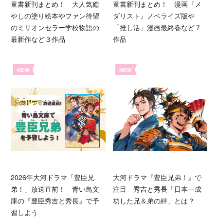
童書新刊まとめ！ 大人気癒
童書新刊まとめ！ 漫画『メ
やしの塗り絵本やファン待望
ダリスト』ノベライズ版や
のミリオンセラー学校物語の
「推し活」漫画最終巻など７
最新作など３作品
作品
NEW
NEW
2026年大河ドラマ「豊臣兄
大河ドラマ『豊臣兄弟！』で
弟！」放送直前！ 青い鳥文
注目 秀吉と秀長「日本一成
庫の『豊臣秀吉と秀長』で予
功した兄＆弟の絆」とは？
習しよう