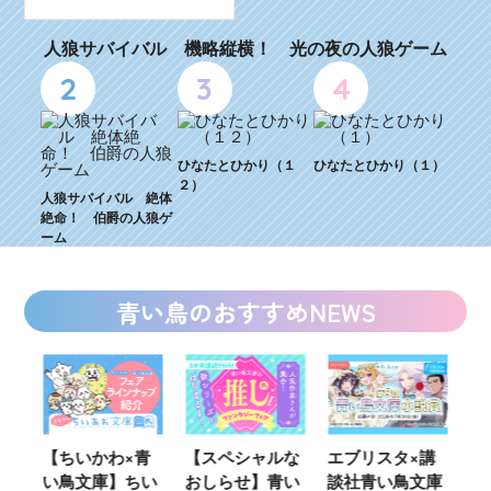
人狼サバイバル 機略縦横！ 光の夜の人狼ゲーム
2
3
4
ひなたとひかり（１
ひなたとひかり（１）
２）
人狼サバイバル 絶体
絶命！ 伯爵の人狼ゲ
ーム
青い鳥のおすすめNEWS
【ちいかわ×青
【スペシャルな
エブリスタ×講
【速報
い鳥文庫】ちい
おしらせ】青い
談社青い鳥文庫
女さん