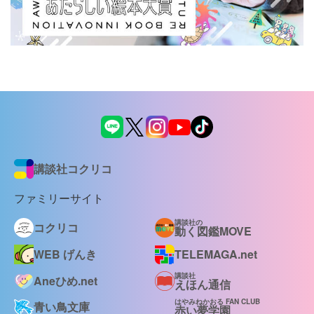
講談社コクリコ
ファミリーサイト
講談社の
コクリコ
動く図鑑MOVE
WEB げんき
TELEMAGA.net
講談社
Aneひめ.net
えほん通信
はやみねかおる FAN CLUB
青い鳥文庫
赤い夢学園