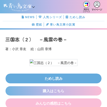
マイページ
講談社
コクリコ
NEWS
人気シリーズ
ためし読み
壁紙
青い鳥文庫小説賞
三国志（２） －風雲の巻－
著：小沢 章友 絵：山田 章博
ためし読み
購入はこちら
みんなの感想はこちら