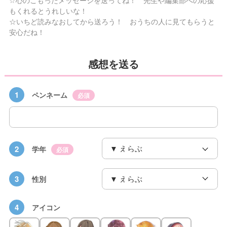
もくれるとうれしいな！
☆いちど読みなおしてから送ろう！ おうちの人に見てもらうと
安心だね！
感想を送る
1
ペンネーム
必須
2
学年
必須
3
性別
4
アイコン