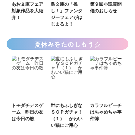
あお文庫フェア
鳥文庫の「推
第９回小説賞開
る‼』
対象作品を大紹
し！」ファンタ
催のおしらせ
ミカラ
介！
ジーフェアがは
じまるよ！
夏休みをたのしもう☆
トモダチデスゲ
世にもふしぎな
カラフルピーチ
長浜
ーム 昨日の友
ＳＣＰガチャ！
はちゃめちゃ事
部！
は今日の敵
（１） かわい
件簿
い猫にご用心