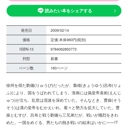
読みたい本をシェアする
発売日
2009/02/14
価格
定価:本体960円(税別)
ISBN-13
9784062850773
判型
新書
ページ数
160ページ
徐州を得た劉備(りゅうび)だったが、梟雄(きょうゆう)呂布(りょ
ふ)により、国をうばわれてしまう。淮南には偽皇帝袁術(えんじ
ゅつ)が立ち、乱世は混迷を深めていた。そんなとき、曹操(そう
そう)は漢の皇帝をむかえいれ、着々と勢力を拡大していた。曹
操とむすび、呂布と戦う劉備ら三兄弟だが、戦いが熾烈をきわ
めた。一国をめぐる、男たちの熱き戦いの結末はいかに――!?