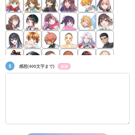
5
感想(400文字まで)
必須