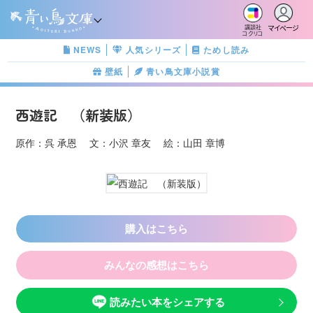
マイページ
講談社
コクリコ
NEWS
人気シリーズ
ためし読み
壁紙
青い鳥文庫小説賞
西遊記 （新装版）
原作：呉 承恩 文：小沢 章友 絵：山田 章博
購入はこちら
みんなの感想はこちら
読みたい本をシェアする