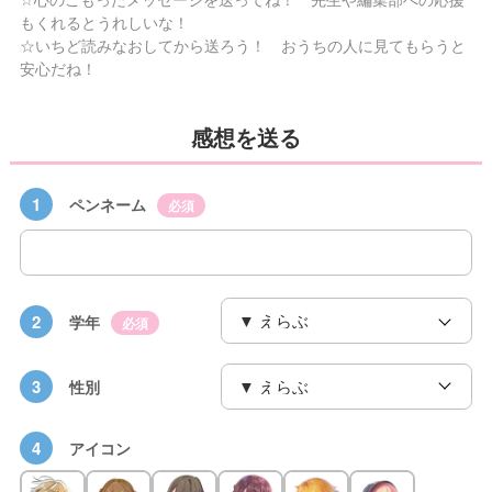
もくれるとうれしいな！
☆いちど読みなおしてから送ろう！ おうちの人に見てもらうと
安心だね！
感想を送る
1
ペンネーム
必須
2
学年
必須
3
性別
4
アイコン