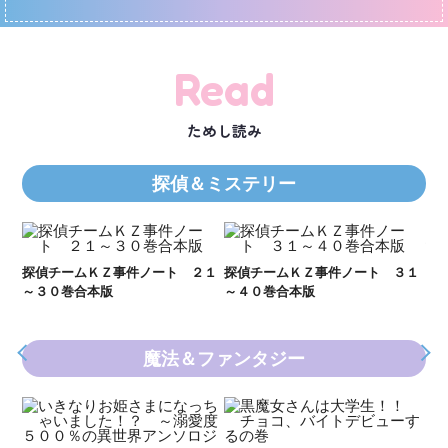
Read
ためし読み
探偵＆ミステリー
Ｋ
数
２１
探偵チームＫＺ事件ノート ３１
探偵チームＫＺ事件ノート １１
～４０巻合本版
～２０巻合本版
魔法＆ファンタジー
新 妖界ナビ・ルナ１～１１ 全
妖