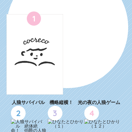
1
人狼サバイバル 機略縦横！ 光の夜の人狼ゲーム
2
3
4