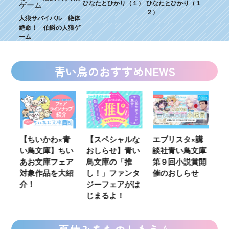
ひなたとひかり（１）
ひなたとひかり（１
２）
人狼サバイバル 絶体
絶命！ 伯爵の人狼ゲ
ーム
青い鳥のおすすめNEWS
ウ
【ちいかわ×青
【スペシャルな
エブリスタ×講
【
い鳥文庫】ちい
おしらせ】青い
談社青い鳥文庫
女
あお文庫フェア
鳥文庫の「推
第９回小説賞開
る
対象作品を大紹
し！」ファンタ
催のおしらせ
ミ
介！
ジーフェアがは
じまるよ！