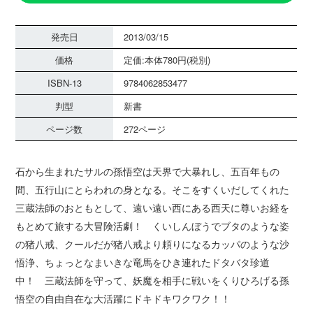
発売日
2013/03/15
価格
定価:本体780円(税別)
ISBN-13
9784062853477
判型
新書
ページ数
272ページ
石から生まれたサルの孫悟空は天界で大暴れし、五百年もの
間、五行山にとらわれの身となる。そこをすくいだしてくれた
三蔵法師のおともとして、遠い遠い西にある西天に尊いお経を
もとめて旅する大冒険活劇！ くいしんぼうでブタのような姿
の猪八戒、クールだが猪八戒より頼りになるカッパのような沙
悟浄、ちょっとなまいきな竜馬をひき連れたドタバタ珍道
中！ 三蔵法師を守って、妖魔を相手に戦いをくりひろげる孫
悟空の自由自在な大活躍にドキドキワクワク！！