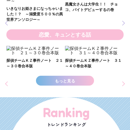
黒魔女さんは大学生！！ チョ
１１巻合本版
全
いま
コ、バイトデビューするの巻
の異
恋愛、キュンとする話
い
し
２１
探偵チームＫＺ事件ノート ３１
探偵チームＫＺ事件ノート １１
世
～４０巻合本版
～２０巻合本版
もっと見る
Ranking
トレンドランキング