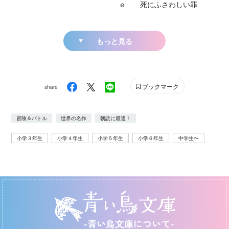
ｅ 死にふさわしい罪
もっと見る
ブックマーク
share
冒険＆バトル
世界の名作
朝読に最適！
小学３年生
小学４年生
小学５年生
小学６年生
中学生〜
-青い鳥文庫について-