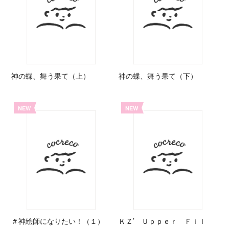
神の蝶、舞う果て（上）
神の蝶、舞う果て（下）
NEW
NEW
＃神絵師になりたい！（１）
ＫＺ’ Ｕｐｐｅｒ Ｆｉｌ