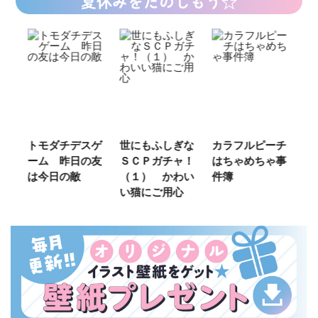
夏休みをたのしもう☆
ご
トモダチデスゲ
世にもふしぎな
カラフルピーチ
長
ーム 昨日の友
ＳＣＰガチャ！
はちゃめちゃ事
部
は今日の敵
（１） かわい
件簿
い猫にご用心