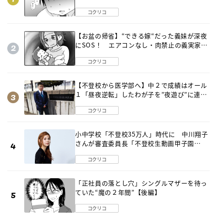
は…《第２話》
コクリコ
【お盆の帰省】“できる嫁“だった義妹が深夜
にSOS！ エアコンなし・肉禁止の義実家ル
ールに変化が…〈後編〉
コクリコ
【不登校から医学部へ】中２で成績はオール
１「昼夜逆転」したわが子を”夜遊び”に連れ
出した母の気づき
コクリコ
小中学校「不登校35万人」時代に 中川翔子
さんが審査委員長「不登校生動画甲子園
2026」が開催
コクリコ
「正社員の落とし穴」シングルマザーを待っ
ていた“魔の２年間”【後編】
コクリコ