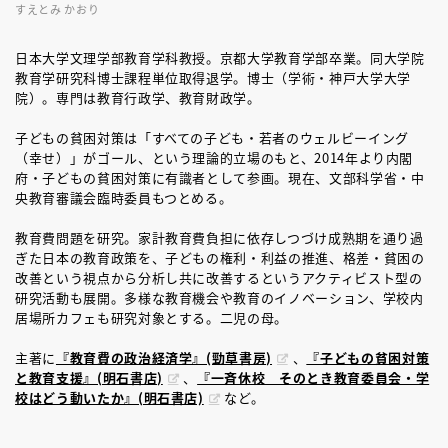
すえとみ かおり
日本大学文理学部教育学科教授。京都大学教育学部卒業。同大学院
教育学研究科博士課程単位取得退学。博士（学術・神戸大学大学
院）。専門は教育行政学、教育財政学。
子どもの貧困対策は「すべての子ども・若者のウェルビーイング
（幸せ）」がゴール、という理論的立場のもと、2014年より内閣
府・子どもの貧困対策に有識者として参画。現在、文部科学省・中
央教育審議会臨時委員もつとめる。
教育費問題を研究。家計教育費負担に依存しつづけ成熟期を通り過
ぎた日本の教育政策を、子どもの権利・利益の推進、格差・貧困の
改善という視点から分析し共に改善するというアクティビスト型の
研究活動も展開。多様な教育機会や教育のイノベーション、学校内
居場所カフェも研究対象とする。二児の母。
主著に
『教育費の政治経済学』(勁草書房)
、
『子どもの貧困対策
と教育支援』(明石書店)
、
『一斉休校 そのとき教育委員会・学
校はどう動いたか』(明石書店)
など。