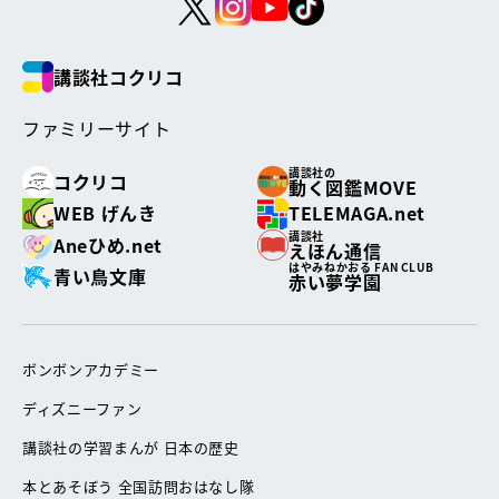
講談社コクリコ
ファミリーサイト
講談社の
コクリコ
動く図鑑MOVE
WEB げんき
TELEMAGA.net
講談社
Aneひめ.net
えほん通信
はやみねかおる FAN CLUB
青い鳥文庫
赤い夢学園
ボンボンアカデミー
ディズニーファン
講談社の学習まんが 日本の歴史
本とあそぼう 全国訪問おはなし隊