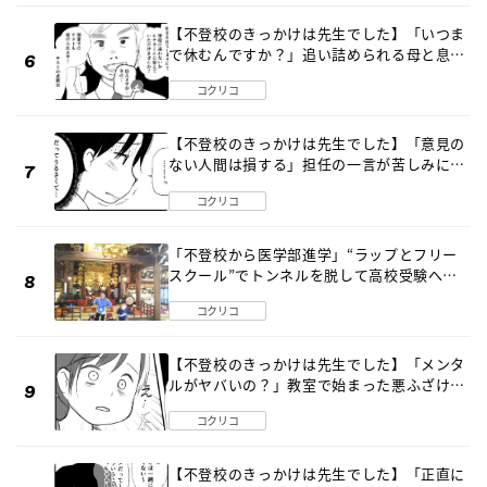
【不登校のきっかけは先生でした】「いつま
で休むんですか？」追い詰められる母と息子
《第６話》
コクリコ
【不登校のきっかけは先生でした】「意見の
ない人間は損する」担任の一言が苦しみに…
《第１話》
コクリコ
「不登校から医学部進学」“ラップとフリー
スクール”でトンネルを脱して高校受験へ
〔元野球少年の実話〕
コクリコ
【不登校のきっかけは先生でした】「メンタ
ルがヤバいの？」教室で始まった悪ふざけ
《第３話》
コクリコ
【不登校のきっかけは先生でした】「正直に