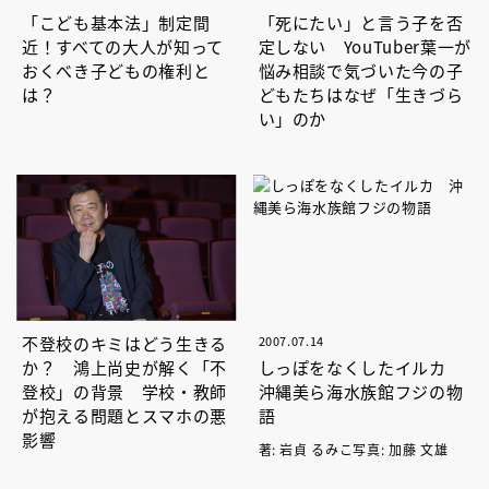
「こども基本法」制定間
「死にたい」と言う子を否
近！すべての大人が知って
定しない YouTuber葉一が
おくべき子どもの権利と
悩み相談で気づいた今の子
は？
どもたちはなぜ「生きづら
い」のか
不登校のキミはどう生きる
2007.07.14
か？ 鴻上尚史が解く「不
しっぽをなくしたイルカ
登校」の背景 学校・教師
沖縄美ら海水族館フジの物
が抱える問題とスマホの悪
語
影響
著: 岩貞 るみこ写真: 加藤 文雄