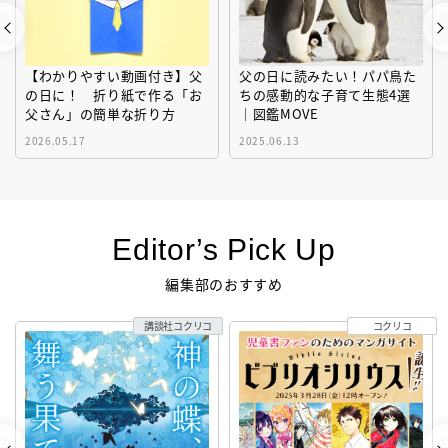
【わかりやすい動画付き】父
父の日に読みたい！パパ鳥た
の日に！ 折り紙で作る「お
ちの感動的な子育て生態4選
父さん」の簡単な折り方
｜図鑑MOVE
2026.05.17
2025.06.13
Editor’s Pick Up
編集部のおすすめ
講談社コクリコ
コクリコ