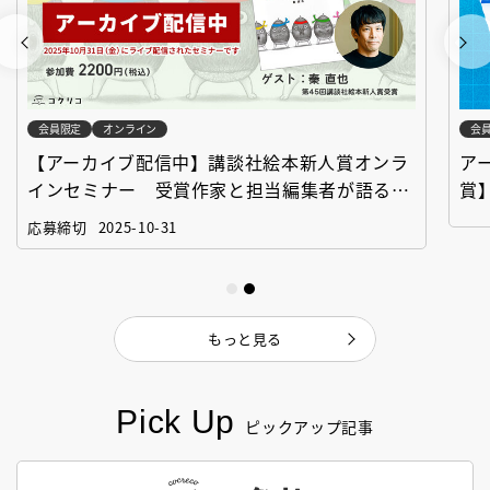
会員限定
オンライン
会
【アーカイブ配信中】講談社絵本新人賞オンラ
ア
インセミナー 受賞作家と担当編集者が語る
賞
「絵本創作実践講座」
作
応募締切
2025-10-31
もっと見る
Pick Up
ピックアップ記事