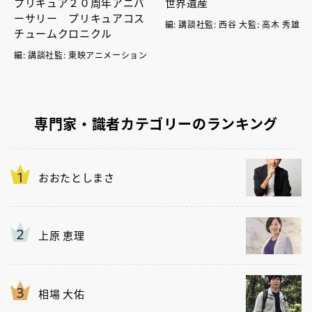
プリキュア２０周年アニバ
世界遺産
ーサリー プリキュアコス
編: 講談社監: 西谷 大監: 高木 秀雄
チュームクロニクル
編: 講談社監: 東映アニメーション
専門家・識者カテゴリーのランキング
おおたとしまさ
上原 恵理
相場 大佑