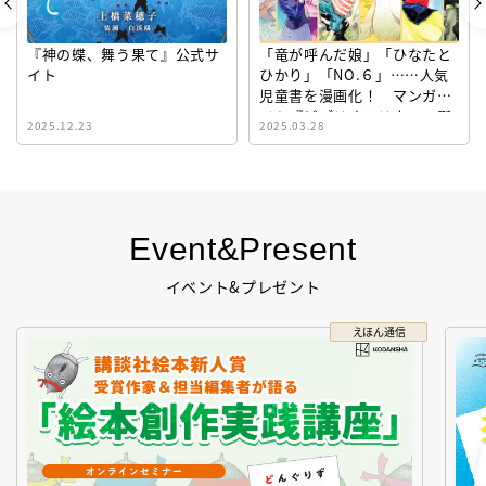
『神の蝶、舞う果て』公式サ
「竜が呼んだ娘」「ひなたと
イト
ひかり」「NO.６」……人気
児童書を漫画化！ マンガサ
イト『ビブリオシリウス』誕
2025.12.23
2025.03.28
生！
Event&Present
イベント&プレゼント
えほん通信