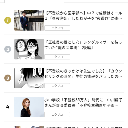
【不登校から医学部へ】中２で成績はオール
１「昼夜逆転」したわが子を”夜遊び”に連れ
出した母の気づき
コクリコ
「正社員の落とし穴」シングルマザーを待っ
ていた“魔の２年間”【後編】
コクリコ
【不登校のきっかけは先生でした】「カウン
セリングの時間」生徒の情報をバラしたの
は…《第２話》
コクリコ
小中学校「不登校35万人」時代に 中川翔子
さんが審査委員長「不登校生動画甲子園
2026」が開催
コクリコ