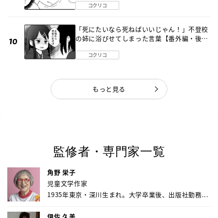
コクリコ
「死にたいなら死ねばいいじゃん！」不登校
の姉に浴びせてしまった言葉【番外編・後
編】
コクリコ
もっと見る
監修者・専門家一覧
角野 栄子
児童文学作家
1935年東京・深川生まれ。大学卒業後、出版社勤務...
伊佐 久美