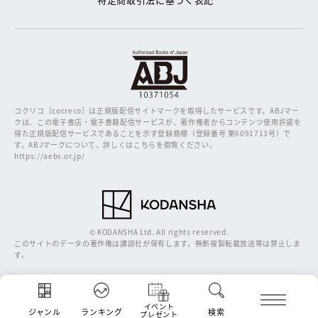
コクリコ［cocreco］は正規版配信サイトマークを取得したサービスです。
ABJマー
クは、この電子書店・電子書籍配信サービスが、著作権者からコンテンツ使用許諾を
得た正規版配信サービスであることを示す登録商標（登録番号 第6091713号）で
す。ABJマークについて、詳しくはこちらを御覧ください。
https://aebs.or.jp/
© KODANSHA Ltd. All rights reserved.
このサイトのデータの著作権は講談社が保有します。無断複製転載放送等は禁止しま
す。
イベント
ジャンル
ランキング
検索
プレゼント