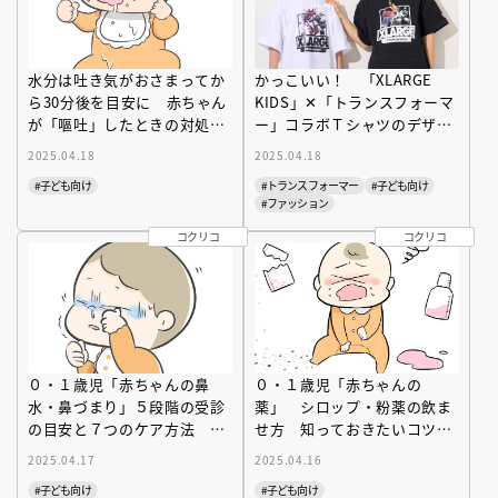
水分は吐き気がおさまってか
かっこいい！ 「XLARGE
ら30分後を目安に 赤ちゃん
KIDS」✕「トランスフォーマ
が「嘔吐」したときの対処法
ー」コラボＴシャツのデザイ
を小児科専門医が解説
ンをチェック
2025.04.18
2025.04.18
#子ども向け
#トランスフォーマー
#子ども向け
#ファッション
コクリコ
コクリコ
０・１歳児「赤ちゃんの鼻
０・１歳児「赤ちゃんの
水・鼻づまり」５段階の受診
薬」 シロップ・粉薬の飲ま
の目安と７つのケア方法 小
せ方 知っておきたいコツと
児科医が解説
ホームケアのポイントを小児
2025.04.17
2025.04.16
科医が解説
#子ども向け
#子ども向け