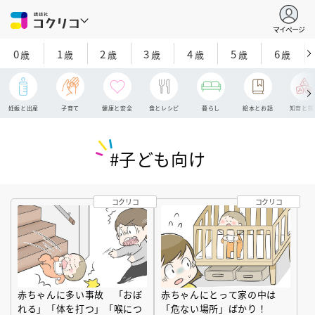
マイページ
0
1
2
3
4
5
6
歳
歳
歳
歳
歳
歳
歳
妊娠と出産
子育て
健康と安全
食とレシピ
暮らし
絵本とお話
知育と探
#子ども向け
コクリコ
コクリコ
赤ちゃんに多い事故 「おぼ
赤ちゃんにとって家の中は
れる」「体を打つ」「喉につ
「危ない場所」ばかり！