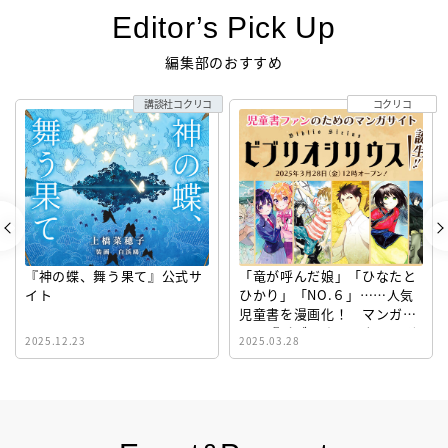
Editor’s Pick Up
編集部のおすすめ
講談社コクリコ
コクリコ
『神の蝶、舞う果て』公式サ
「竜が呼んだ娘」「ひなたと
イト
ひかり」「NO.６」……人気
児童書を漫画化！ マンガサ
イト『ビブリオシリウス』誕
2025.12.23
2025.03.28
生！