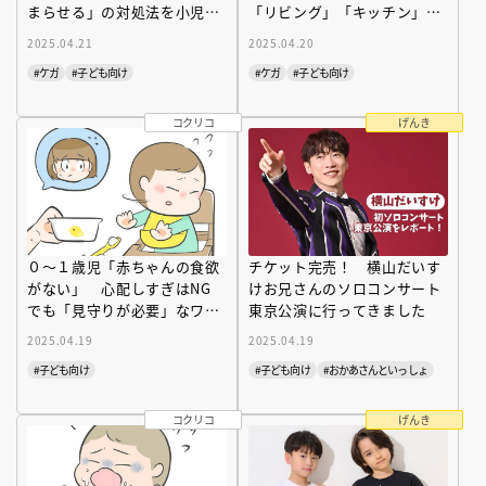
まらせる」の対処法を小児科
「リビング」「キッチン」
専門医が解説
「寝室」… 注意点と対策を
2025.04.21
2025.04.20
小児科医
#ケガ
#子ども向け
#ケガ
#子ども向け
コクリコ
げんき
０～１歳児「赤ちゃんの食欲
チケット完売！ 横山だいす
がない」 心配しすぎはNG
けお兄さんのソロコンサート
でも「見守りが必要」なワケ
東京公演に行ってきました
を小児科専門医が解説
2025.04.19
2025.04.19
#子ども向け
#子ども向け
#おかあさんといっしょ
コクリコ
げんき