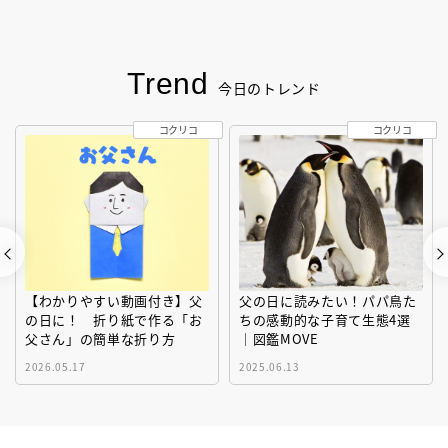
Trend
今日のトレンド
コクリコ
コクリコ
【わかりやすい動画付き】父
父の日に読みたい！パパ鳥た
の日に！ 折り紙で作る「お
ちの感動的な子育て生態4選
父さん」の簡単な折り方
｜図鑑MOVE
2026.05.17
2025.06.13