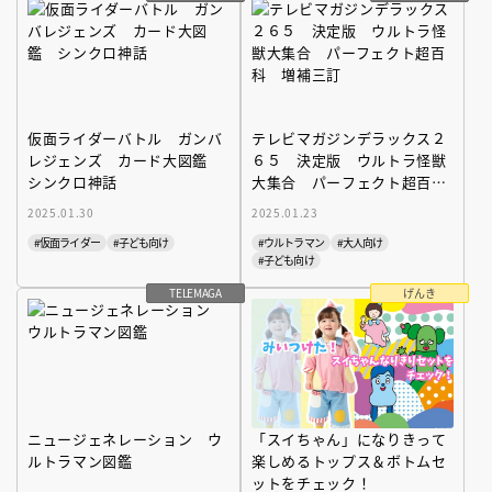
仮面ライダーバトル ガンバ
テレビマガジンデラックス２
レジェンズ カード大図鑑
６５ 決定版 ウルトラ怪獣
シンクロ神話
大集合 パーフェクト超百
科 増補三訂
2025.01.30
2025.01.23
#仮面ライダー
#子ども向け
#ウルトラマン
#大人向け
#子ども向け
TELEMAGA
げんき
ニュージェネレーション ウ
「スイちゃん」になりきって
ルトラマン図鑑
楽しめるトップス＆ボトムセ
ットをチェック！