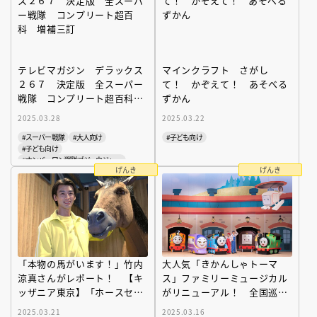
テレビマガジン デラックス
マインクラフト さがし
２６７ 決定版 全スーパー
て！ かぞえて！ あそべる
戦隊 コンプリート超百科
ずかん
増補三訂
2025.03.28
2025.03.22
#スーパー戦隊
#大人向け
#子ども向け
#子ども向け
#ナンバーワン戦隊ゴジュウジャー
げんき
げんき
「本物の馬がいます！」竹内
大人気「きかんしゃトーマ
涼真さんがレポート！ 【キ
ス」ファミリーミュージカル
ッザニア東京】「ホースセン
がリニューアル！ 全国巡回
ター」
スタート
2025.03.21
2025.03.16