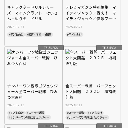
キャラクタードリルシリー
テレビマガジン特別編集 マ
ズ マインクラフト けいさ
イティジャック／戦え！ マ
ん・ぬりえ ドリル
イティジャック／快獣ブース
カ／恐怖劇場アンバランス
2025.02.21
2025.02.21
ほか ＥＰＩＳＯＤＥＳ
#子ども向け
#知育・学習
#知育
#子ども向け
TELEMAGA
TELEMAGA
ナンバーワン戦隊ゴジュウジ
全スーパー戦隊 パーフェク
ャー＆全スーパー戦隊 ひみ
ト大図鑑 ２０２５ 増補改
つ大百科
訂版
2025.02.13
2025.02.11
#子ども向け
#スーパー戦隊
#スーパー戦隊
#子ども向け
#ナンバーワン戦隊ゴジュウジャー
#ナンバーワン戦隊ゴジュウジャー
TELEMAGA
TELEMAGA