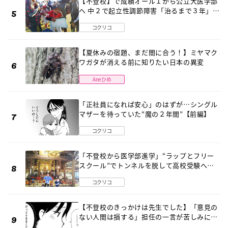
【不登校】で成績オール１から公立大医学部
へ 中２で起立性調節障害「治るまで３年」の
診断 そのとき母は
コクリコ
【夏休みの宿題、まだ間に合う！】ミヤマク
ワガタが消える前に知りたい日本の異変
Aneひめ
「正社員になれば安心」のはずが…シングル
マザーを待っていた“魔の２年間”【前編】
コクリコ
「不登校から医学部進学」“ラップとフリー
スクール”でトンネルを脱して高校受験へ
〔元野球少年の実話〕
コクリコ
【不登校のきっかけは先生でした】「意見の
ない人間は損する」担任の一言が苦しみに…
《第１話》