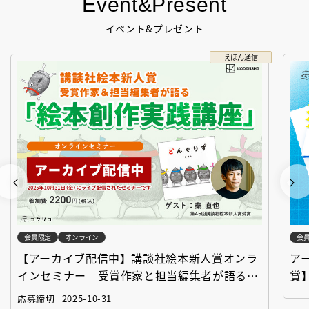
Event&Present
イベント&プレゼント
えほん通信
会員限定
オンライン
会
【アーカイブ配信中】講談社絵本新人賞オンラ
ア
インセミナー 受賞作家と担当編集者が語る
賞
「絵本創作実践講座」
作
応募締切
2025-10-31