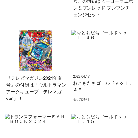
号』の付録はヒーローウェポ
ン＆ブンレッド ブンブンチ
ェンジセット！
2023.04.17
『テレビマガジン2024年夏
おともだちゴールドｖｏｌ．
号』の付録は「ウルトラマン
４６
アークキューブ テレマガ
ver.」！
著: 講談社