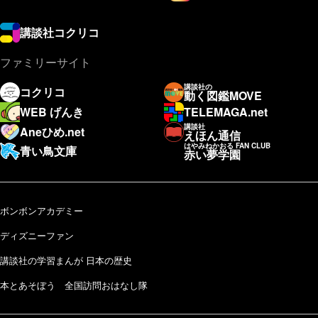
講談社コクリコ
ファミリーサイト
講談社の
コクリコ
動く図鑑MOVE
WEB げんき
TELEMAGA.net
講談社
Aneひめ.net
えほん通信
はやみねかおる FAN CLUB
青い鳥文庫
赤い夢学園
ボンボンアカデミー
ディズニーファン
講談社の学習まんが 日本の歴史
本とあそぼう 全国訪問おはなし隊