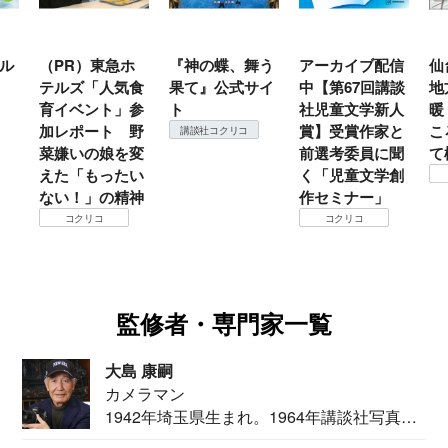
ル
（PR）東急ホ
『神の蝶、舞う
アーカイブ配信
仙
テルズ「人気食
果て』公式サイ
中【第67回講談
地
育イベント」参
ト
社児童文学新人
暖
加レポート 野
賞】受賞作家と
こ
講談社コクリコ
菜嫌いの娘を変
前選考委員に聞
て
えた「もったい
く「児童文学創
ない！」の精神
作セミナー」
コクリコ
コクリコ
監修者・専門家一覧
大島 康嗣
カメラマン
1942年埼玉県生まれ。1964年講談社写真部
カメ...