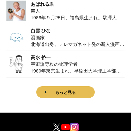
あばれる君
芸人
1986年９月25日、福島県生まれ。駒澤大学
法学部...
白雲 ひな
漫画家
北海道出身。テレマガネット発の新人漫画
家。2020...
高水 裕一
宇宙論専攻の物理学者
1980年東京生まれ。早稲田大学理工学部物
理学科卒...
もっと見る