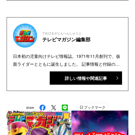
てれびまがじんへんしゅうぶ
テレビマガジン編集部
日本初の児童向けテレビ情報誌。1971年11月創刊で、仮
面ライダーとともに誕生しました。 記事情報と付録の詳
細は、YouTubeの『テレビマガジン 公式動画チャンネ
詳しい情報や関連記事
ル』で配信中。講談社発行の幼年・児童・少年・少女向
け雑誌の中では、『なかよし』『たのしい幼稚園』『週
刊少年マガジン』『別冊フレンド』に次いで歴史が長い
雑誌です。 【SNS】 X（旧Twitter）：@tele_maga
ブックマーク
share
Instagram：＠tele_maga