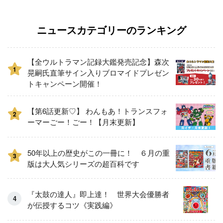
ニュースカテゴリーのランキング
【全ウルトラマン記録大鑑発売記念】森次
1
晃嗣氏直筆サイン入りブロマイドプレゼン
トキャンペーン開催！
【第6話更新♡】 わんもあ！トランスフォ
2
ーマーごー！ごー！【月末更新】
50年以上の歴史がこの一冊に！ ６月の重
3
版は大人気シリーズの超百科です
『太鼓の達人』即上達！ 世界大会優勝者
が伝授するコツ《実践編》