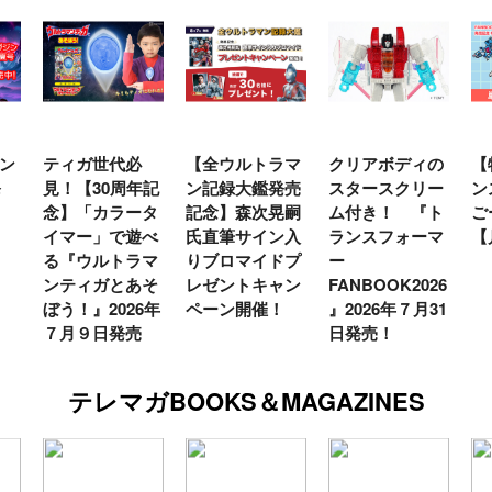
ン
ティガ世代必
【全ウルトラマ
クリアボディの
【
発
見！【30周年記
ン記録大鑑発売
スタースクリー
ン
念】「カラータ
記念】森次晃嗣
ム付き！ 『ト
ご
イマー」で遊べ
氏直筆サイン入
ランスフォーマ
【
る『ウルトラマ
りブロマイドプ
ー
ンティガとあそ
レゼントキャン
FANBOOK2026
ぼう！』2026年
ペーン開催！
』2026年７月31
７月９日発売
日発売！
テレマガBOOKS＆MAGAZINES