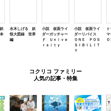
妖
水木しげる 妖
小説 仮面ライ
小説 仮面ライ
ト
本
怪大図録 世界
ダーガッチャー
ダーリバイス
マ
編
ド Ｕｎｉｖｅ
ＯＮＥ ＰＯＳ
Ｏ
ｒｓｉｔｙ
ＳＩＢＩＬＩＴ
Ｙ
コクリコ ファミリー
人気の記事・特集