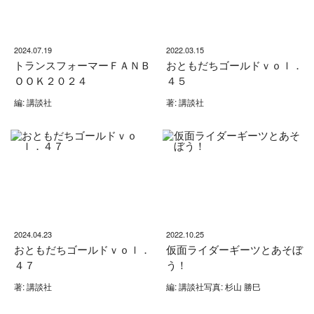
2024.07.19
2022.03.15
トランスフォーマーＦＡＮＢ
おともだちゴールドｖｏｌ．
ＯＯＫ２０２４
４５
編: 講談社
著: 講談社
2024.04.23
2022.10.25
おともだちゴールドｖｏｌ．
仮面ライダーギーツとあそぼ
４７
う！
著: 講談社
編: 講談社写真: 杉山 勝巳