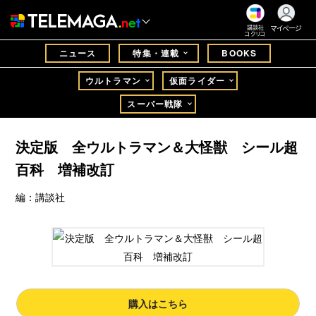
マイページ
講談社
コクリコ
ニュース
特集・連載
BOOKS
ウルトラマン
仮面ライダー
スーパー戦隊
決定版 全ウルトラマン＆大怪獣 シール超
百科 増補改訂
編：講談社
購入はこちら