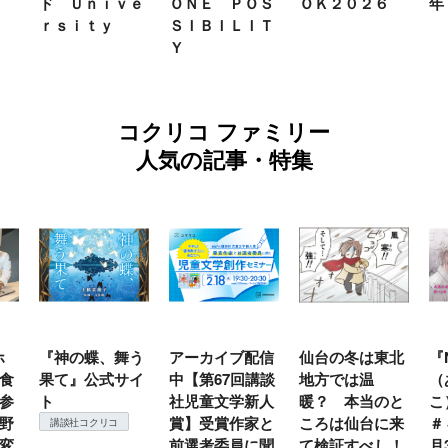
ド Ｕｎｉｖｅ
ＯＮＥ ＰＯＳ
ＯＫ２０２６
年
ｒｓｉｔｙ
ＳＩＢＩＬＩＴ
Ｙ
コクリコ ファミリー
人気の記事・特集
ホ
『神の蝶、舞う
アーカイブ配信
仙台の冬は東北
『
食
果て』公式サイ
中【第67回講談
地方では温
（
参
ト
社児童文学新人
暖？ 本当のと
こ
野
賞】受賞作家と
ころは仙台に来
＃
講談社コクリコ
変
前選考委員に聞
て検証すべし！
月