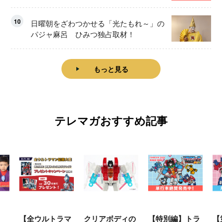
10
日曜朝をざわつかせる「光たもれ～」の
パジャ麻呂 ひみつ独占取材！
もっと見る
テレマガおすすめ記事
【全ウルトラマ
クリアボディの
【特別編】トラ
【