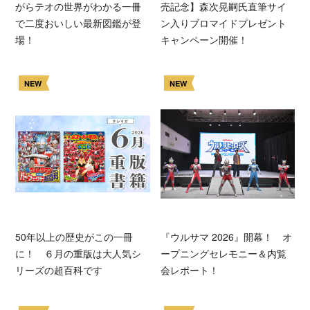
がらテオの世界がわかる一冊
売記念】森次晃嗣氏直筆サイ
で二度おいしい最新図鑑が登
ン入りブロマイドプレゼント
場！
キャンペーン開催！
NEW
NEW
50年以上の歴史がこの一冊
『ウルサマ 2026』開幕！ オ
に！ ６月の重版は大人気シ
ープニングセレモニー＆内覧
リーズの超百科です
会レポート！