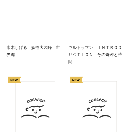
水木しげる 妖怪大図録 世
ウルトラマン ＩＮＴＲＯＤ
界編
ＵＣＴＩＯＮ その奇跡と苦
闘
NEW
NEW