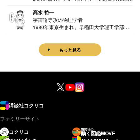
家。2020...
高水 裕一
宇宙論専攻の物理学者
1980年東京生まれ。早稲田大学理工学部物
理学科卒...
もっと見る
講談社コクリコ
ファミリーサイト
講談社の
コクリコ
動く図鑑MOVE