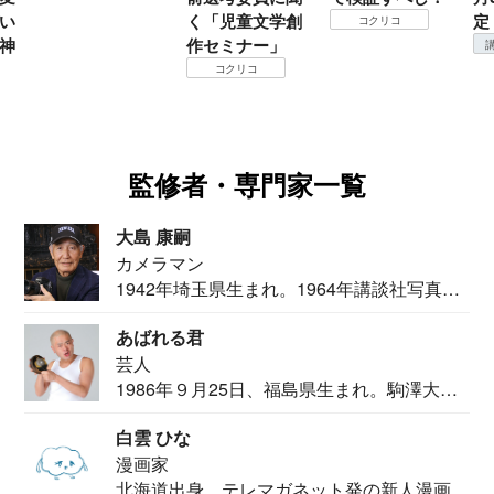
い
く「児童文学創
定
コクリコ
神
作セミナー」
コクリコ
監修者・専門家一覧
大島 康嗣
カメラマン
1942年埼玉県生まれ。1964年講談社写真部
カメ...
あばれる君
芸人
1986年９月25日、福島県生まれ。駒澤大学
法学部...
白雲 ひな
漫画家
北海道出身。テレマガネット発の新人漫画