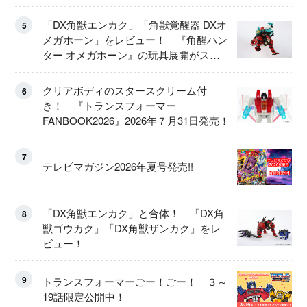
「DX角獣エンカク」「角獣覚醒器 DXオ
5
メガホーン」をレビュー！ 『角醒ハン
ター オメガホーン』の玩具展開がスタ
ート！
クリアボディのスタースクリーム付
6
き！ 『トランスフォーマー
FANBOOK2026』2026年７月31日発売！
7
テレビマガジン2026年夏号発売!!
「DX角獣エンカク」と合体！ 「DX角
8
獣ゴウカク」「DX角獣ザンカク」をレ
ビュー！
9
トランスフォーマーごー！ごー！ ３～
19話限定公開中！