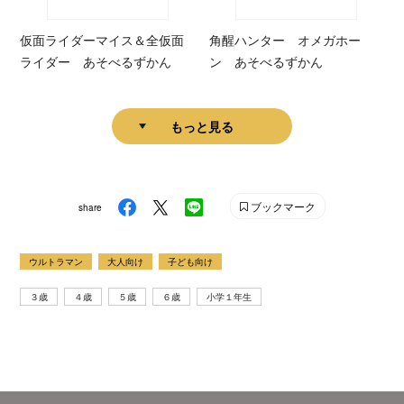
仮面ライダーマイス＆全仮面
角醒ハンター オメガホー
ライダー あそべるずかん
ン あそべるずかん
もっと見る
ブックマーク
share
ウルトラマン
大人向け
子ども向け
３歳
４歳
５歳
６歳
小学１年生