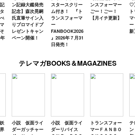
年記
ン記録大鑑発売
スタースクリー
ンスフォーマー
♡
タ
記念】森次晃嗣
ム付き！ 『ト
ごー！ごー！
ト
べ
氏直筆サイン入
ランスフォーマ
【月イチ更新】
マ
マ
りブロマイドプ
ー
ー
そ
レゼントキャン
FANBOOK2026
新
6年
ペーン開催！
』2026年７月31
日発売！
テレマガBOOKS＆MAGAZINES
妖
小説 仮面ライ
小説 仮面ライ
トランスフォー
テ
界
ダーガッチャー
ダーリバイス
マーＦＡＮＢＯ
ン