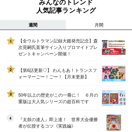
みんなのトレンド
人気記事ランキング
週間
月間
【全ウルトラマン記録大鑑発売記念】森
1
次晃嗣氏直筆サイン入りブロマイドプレ
ゼントキャンペーン開催！
2
【第6話更新♡】 わんもあ！トランスフ
ォーマーごー！ごー！【月末更新】
3
50年以上の歴史がこの一冊に！ ６月の
重版は大人気シリーズの超百科です
4
『太鼓の達人』即上達！ 世界大会優勝
者が伝授するコツ《実践編》