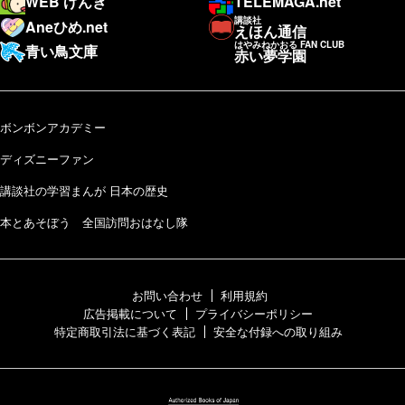
WEB げんき
TELEMAGA.net
講談社
Aneひめ.net
えほん通信
はやみねかおる FAN CLUB
青い鳥文庫
赤い夢学園
ボンボンアカデミー
ディズニーファン
講談社の学習まんが 日本の歴史
本とあそぼう 全国訪問おはなし隊
お問い合わせ
利用規約
広告掲載について
プライバシーポリシー
特定商取引法に基づく表記
安全な付録への取り組み