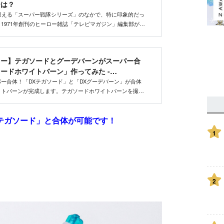
ーは？
迎える「スーパー戦隊シリーズ」のなかで、特に印象的だっ
1971年創刊のヒーロー雑誌「テレビマガジン」編集部が厳
、キャラクター、物語をふりかえります！
ャー】テガソードとグーデバーンがスーパー合
ードホワイトバーン」作ってみた -
net｜講談社
ー合体！「DXテガソード」と「DXグーデバーン」が合体
イトバーンが完成します。テガソードホワイトバーンを撮り
に紹介！ 詳細な合体ギミックやサウンドギミックを解説し
Xテガソード」と合体が可能です！
1
2