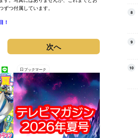
つずつ付属しています。
8
目！
9
次へ
10
ブックマーク