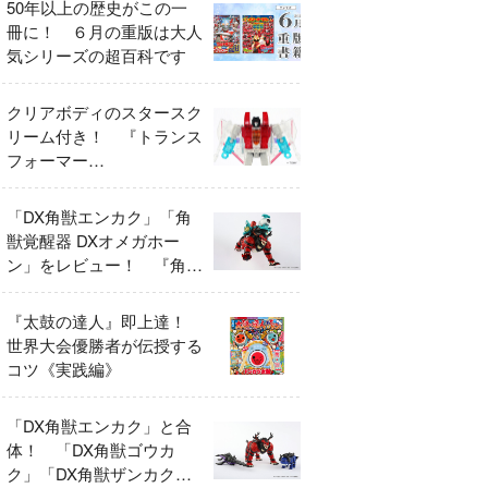
50年以上の歴史がこの一
冊に！ ６月の重版は大人
気シリーズの超百科です
クリアボディのスタースク
リーム付き！ 『トランス
フォーマー
FANBOOK2026』2026年
７月31日発売！
「DX角獣エンカク」「角
獣覚醒器 DXオメガホー
ン」をレビュー！ 『角醒
ハンター オメガホーン』
の玩具展開がスタート！
『太鼓の達人』即上達！
世界大会優勝者が伝授する
コツ《実践編》
「DX角獣エンカク」と合
体！ 「DX角獣ゴウカ
ク」「DX角獣ザンカク」