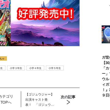
ウルトラマンシ
仮面ライダー誕
テレビマガジン
ティガ世
ちゃ
リーズ60周年記
生55周年記
2026年夏号発
見！【3
念！ ウルトラ
念！ 仮面ライ
売!!
念】「カ
年生
小学３年生
小学４年生
小学５年生
セブン＝モロボ
ダー１号＝本郷
イマー」
シ・ダンを演じ
猛を演じた藤岡
る『ウル
た森次晃嗣氏特
弘、氏特別イン
ンティガ
別インタビュー
タビュー
ぼう！』2
【ゴジュウジャー】
７月９日
カテゴリ
次の記事
出演キャスト発
TOPへ
表！ 「ゴジュウジ
ャーショー」シリー