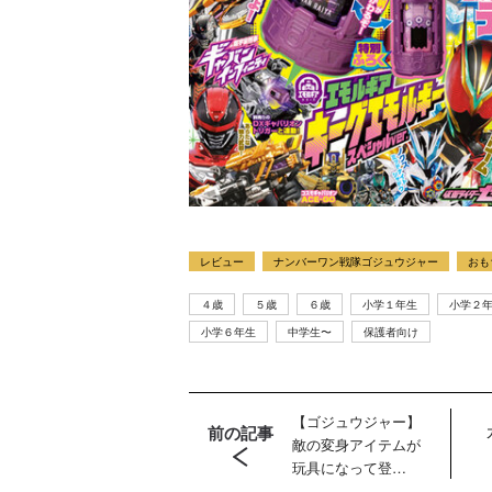
ラマ
クリアボディの
【特別編】トラ
【第6話更新
レビュー
ナンバーワン戦隊ゴジュウジャー
おも
発売
スタースクリー
ンスフォーマー
♡】 わんもあ！
晃嗣
ム付き！ 『ト
ごー！ごー！
トランスフォー
４歳
５歳
６歳
小学１年生
小学２
ン入
ランスフォーマ
【月イチ更新】
マーごー！ご
小学６年生
中学生〜
保護者向け
ドプ
ー
ー！【月末更
ャン
FANBOOK2026
新】
！
』2026年７月31
【ゴジュウジャー】
日発売！
前の記事
敵の変身アイテムが
玩具になって登
場！ 「DXテガジュ