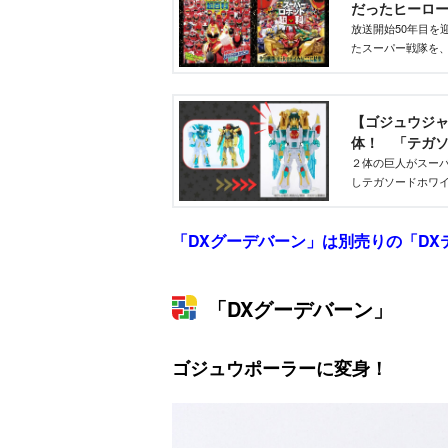
だったヒーロ
放送開始50年目を
たスーパー戦隊を、
選！ 驚きの設定
【ゴジュウジ
体！ 「テガソ
TELEMAGA.
２体の巨人がスーパ
しテガソードホワ
下ろし写真ととも
ます！
「DXグーデバーン」は別売りの「D
「DXグーデバーン」
ゴジュウポーラーに変身！