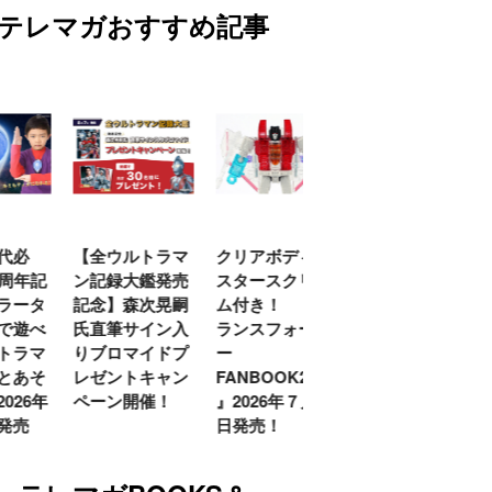
テレマガおすすめ記事
代必
【全ウルトラマ
クリアボディの
【特別編】トラ
0周年記
ン記録大鑑発売
スタースクリー
ンスフォーマー
ラータ
記念】森次晃嗣
ム付き！ 『ト
ごー！ごー！
で遊べ
氏直筆サイン入
ランスフォーマ
【月イチ更新】
トラマ
りブロマイドプ
ー
とあそ
レゼントキャン
FANBOOK2026
026年
ペーン開催！
』2026年７月31
発売
日発売！