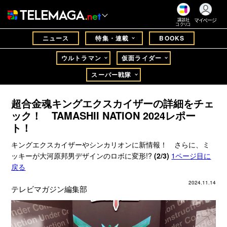
マイページ
講談社
コクリコ
ニュース
特集・連載
BOOKS
ウルトラマン
仮面ライダー
スーパー戦隊
超合金魂キングエクスカイザーの詳細をチェ
ック！ TAMASHII NATION 2024レポー
ト！
キングエクスカイザーやシンカリオンに新情報！ さらに、ミ
ッキーが大河原邦男デザインのロボに変形!?
(2/3)
1ページ目に
戻る
2024.11.14
テレビマガジン編集部