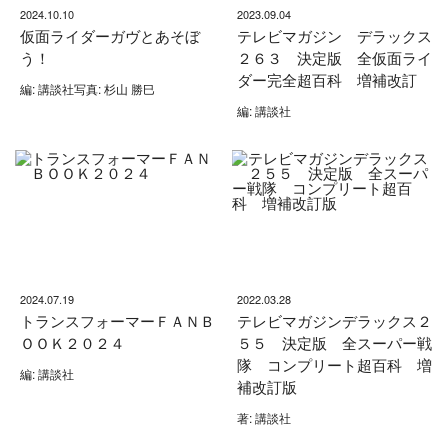
2024.10.10
2023.09.04
仮面ライダーガヴとあそぼ
テレビマガジン デラックス
う！
２６３ 決定版 全仮面ライ
ダー完全超百科 増補改訂
編: 講談社写真: 杉山 勝巳
編: 講談社
2024.07.19
2022.03.28
トランスフォーマーＦＡＮＢ
テレビマガジンデラックス２
ＯＯＫ２０２４
５５ 決定版 全スーパー戦
隊 コンプリート超百科 増
編: 講談社
補改訂版
著: 講談社