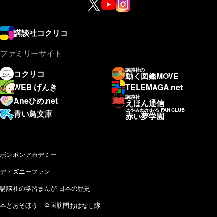
講談社コクリコ
ファミリーサイト
講談社の
コクリコ
動く図鑑MOVE
WEB げんき
TELEMAGA.net
講談社
Aneひめ.net
えほん通信
はやみねかおる FAN CLUB
青い鳥文庫
赤い夢学園
ボンボンアカデミー
ディズニーファン
講談社の学習まんが 日本の歴史
本とあそぼう 全国訪問おはなし隊