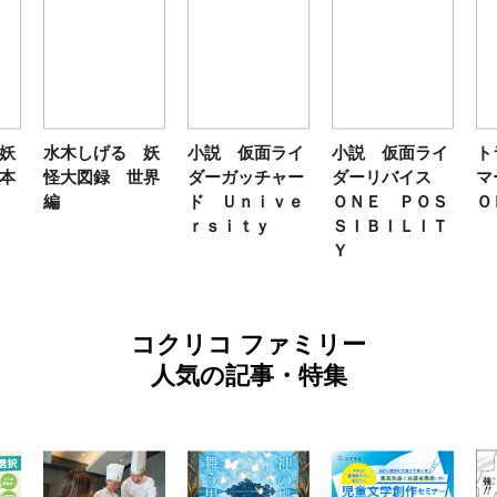
妖
水木しげる 妖
小説 仮面ライ
小説 仮面ライ
ト
本
怪大図録 世界
ダーガッチャー
ダーリバイス
マ
編
ド Ｕｎｉｖｅ
ＯＮＥ ＰＯＳ
Ｏ
ｒｓｉｔｙ
ＳＩＢＩＬＩＴ
Ｙ
コクリコ ファミリー
人気の記事・特集