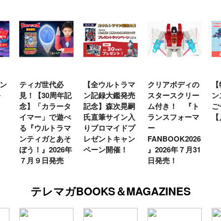
ン
ティガ世代必
【全ウルトラマ
クリアボディの
【
発
見！【30周年記
ン記録大鑑発売
スタースクリー
ン
念】「カラータ
記念】森次晃嗣
ム付き！ 『ト
ご
イマー」で遊べ
氏直筆サイン入
ランスフォーマ
【
る『ウルトラマ
りブロマイドプ
ー
ンティガとあそ
レゼントキャン
FANBOOK2026
ぼう！』2026年
ペーン開催！
』2026年７月31
７月９日発売
日発売！
テレマガBOOKS＆MAGAZINES