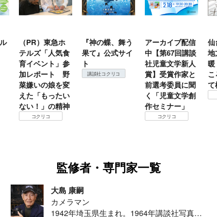
ル
（PR）東急ホ
『神の蝶、舞う
アーカイブ配信
仙
テルズ「人気食
果て』公式サイ
中【第67回講談
地
育イベント」参
ト
社児童文学新人
暖
加レポート 野
賞】受賞作家と
こ
講談社コクリコ
菜嫌いの娘を変
前選考委員に聞
て
えた「もったい
く「児童文学創
ない！」の精神
作セミナー」
コクリコ
コクリコ
監修者・専門家一覧
大島 康嗣
カメラマン
1942年埼玉県生まれ。1964年講談社写真部