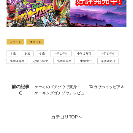
レポート
ロボット
４歳
５歳
６歳
小学１年生
小学２年生
小学３年生
小学４年生
小学５年生
小学６年生
中学生〜
保護者向け
前の記事
ケーキのゴチゾウで変身！ 「DXガヴホイッピア＆
ケーキングゴチゾウ」レビュー
カテゴリ
TOPへ