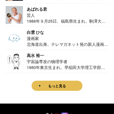
カメ...
あばれる君
芸人
1986年９月25日、福島県生まれ。駒澤大学
法学部...
白雲 ひな
漫画家
北海道出身。テレマガネット発の新人漫画
家。2020...
高水 裕一
宇宙論専攻の物理学者
1980年東京生まれ。早稲田大学理工学部物
理学科卒...
もっと見る