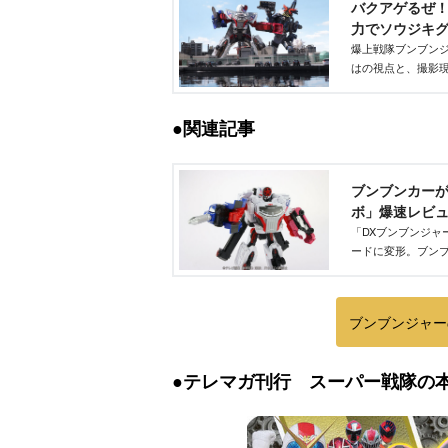
バクアゲるぜ
力でソウジキグル
爆上戦隊ブンブンジャ
はの視点と、撮影
もう１回本編を見
●関連記事
ブンブンカーが
ボ」爆速レビュー！
「DXブンブンジャ
ードに変形。ブン
ブンブンジャー
●テレマガ刊行 スーパー戦隊の