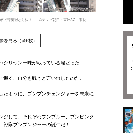
ロボで苦魔獣と対決！ ©テレビ朝日・東映AG・東映
像を見る（全6枚）
ハシリヤン一味が戦っている場だった。
で握る、自分も戦うと言い出したのだ。
したように、ブンブンチェンジャーを未来に
ンジして、それぞれブンブルー、ブンピンク
上戦隊ブンブンジャーの誕生だ！