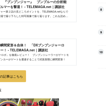
！ 『ブンブンジャー』 ブンブルーの分析能
マーを撃退！ - TELEMAGA.net｜講談社
8
ー第２話の見どころポイントを、TELEMAGA.netならで
現場で撮り下ろした特写画像で振り返ります。これを読めば
返したくなること請け合いです。
9
瞬間変形＆合体！ 「DXブンブンジャーロ
 - TELEMAGA.net｜講談社
10
ーロボ」を徹底レビュー！ ブンブントレーラーがゲートモ
ブンカーがゲートを通過することで武装形態に瞬間変形！
の記事はこちら
本