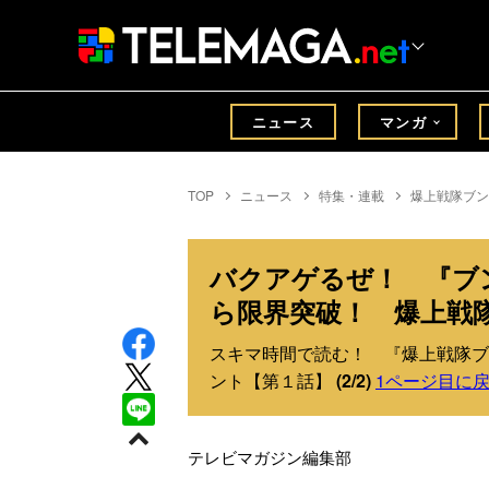
ニュース
マンガ
TOP
ニュース
特集・連載
爆上戦隊ブン
バクアゲるぜ！ 『ブ
ら限界突破！ 爆上戦
スキマ時間で読む！ 『爆上戦隊ブ
ント【第１話】
(2/2)
1ページ目に
テレビマガジン編集部