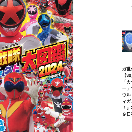
ウルトラマンシ
仮面ライダー誕
テレビマガジン
ティガ世
リーズ60周年記
生55周年記
2026年夏号発
見！【3
念！ ウルトラ
念！ 仮面ライ
売!!
念】「カ
セブン＝モロボ
ダー１号＝本郷
イマー」
シ・ダンを演じ
猛を演じた藤岡
る『ウル
た森次晃嗣氏特
弘、氏特別イン
ンティガ
別インタビュー
タビュー
ぼう！』2
７月９日