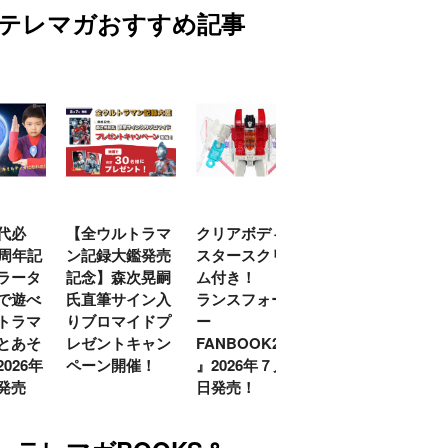
テレマガおすすめ記事
代必
【全ウルトラマ
クリアボディの
【特別編】トラ
0周年記
ン記録大鑑発売
スタースクリー
ンスフォーマー
ラータ
記念】森次晃嗣
ム付き！ 『ト
ごー！ごー！
で遊べ
氏直筆サイン入
ランスフォーマ
【月イチ更新】
トラマ
りブロマイドプ
ー
とあそ
レゼントキャン
FANBOOK2026
026年
ペーン開催！
』2026年７月31
発売
日発売！