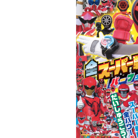
ラマ
クリアボディの
【特別編】トラ
【第6話更新
発売
スタースクリー
ンスフォーマー
♡】 わんもあ！
晃嗣
ム付き！ 『ト
ごー！ごー！
トランスフォー
ン入
ランスフォーマ
【月イチ更新】
マーごー！ご
ドプ
ー
ー！【月末更
ャン
FANBOOK2026
新】
！
』2026年７月31
日発売！