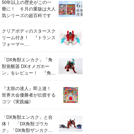
50年以上の歴史がこの一
冊に！ ６月の重版は大人
気シリーズの超百科です
クリアボディのスタースク
リーム付き！ 『トランス
フォーマー
FANBOOK2026』2026年
７月31日発売！
「DX角獣エンカク」「角
獣覚醒器 DXオメガホー
ン」をレビュー！ 『角醒
ハンター オメガホーン』
の玩具展開がスタート！
『太鼓の達人』即上達！
世界大会優勝者が伝授する
コツ《実践編》
「DX角獣エンカク」と合
体！ 「DX角獣ゴウカ
ク」「DX角獣ザンカク」