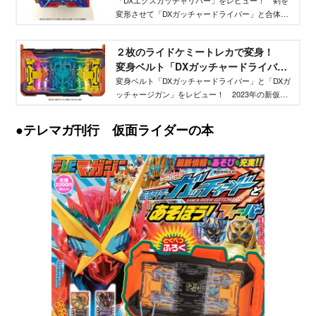
真あり！ - TELEMAGA.net｜講談社
「DXエクスガッチャリバー」をレビュー！ 剣を
変形させて「DXガッチャードライバー」と合体。
仮面ライダーガッチャードがパワーアップ！
２枚のライドケミートレカで変身！
変身ベルト「DXガッチャードライバ
ー」徹底レビュー！ - TELEMAGA.net
変身ベルト「DXガッチャードライバー」と「DXガ
ッチャージガン」をレビュー！ 2023年の新仮面
｜講談社
ライダーのメインアイテムについて、徹底解析。
テレマガだからできた、ベルトの動き方、光り
●テレマガ刊行 仮面ライダーの本
方、遊び方についての徹底分析＆解析！