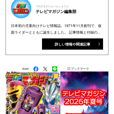
てれびまがじんへんしゅうぶ
テレビマガジン編集部
日本初の児童向けテレビ情報誌。1971年11月創刊で、仮
面ライダーとともに誕生しました。 記事情報と付録の詳
細は、YouTubeの『テレビマガジン 公式動画チャンネ
詳しい情報や関連記事
ル』で配信中。講談社発行の幼年・児童・少年・少女向
け雑誌の中では、『なかよし』『たのしい幼稚園』『週
刊少年マガジン』『別冊フレンド』に次いで歴史が長い
雑誌です。 【SNS】 X（旧Twitter）：@tele_maga
ブックマーク
share
Instagram：＠tele_maga