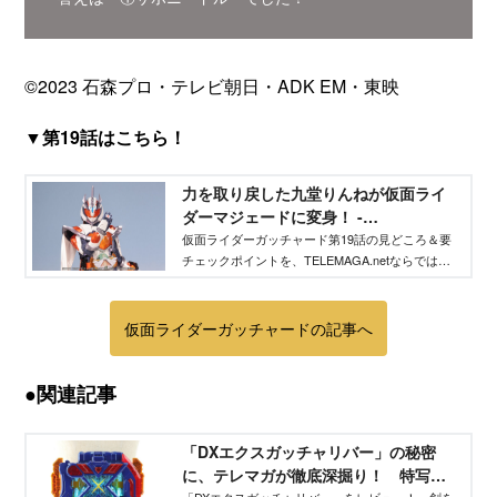
©2023 石森プロ・テレビ朝日・ADK EM・東映
▼第19話はこちら！
力を取り戻した九堂りんねが仮面ライ
ダーマジェードに変身！ -
TELEMAGA.net｜講談社
仮面ライダーガッチャード第19話の見どころ＆要
チェックポイントを、TELEMAGA.netならではの
視点と、撮影現場で撮り下ろした特写画像で振り
返ります。これを読めばもう１回本編を見返した
くなること請け合いです。
仮面ライダーガッチャードの記事へ
●関連記事
「DXエクスガッチャリバー」の秘密
に、テレマガが徹底深掘り！ 特写写