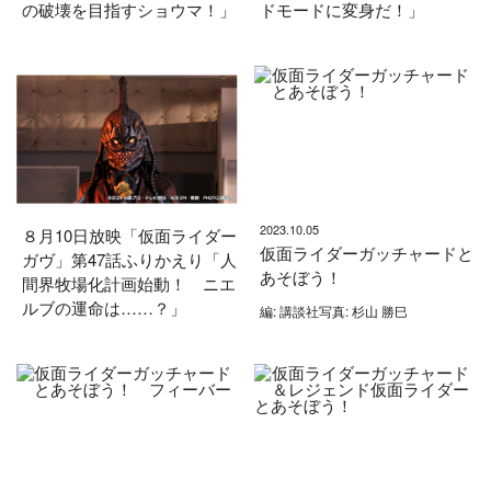
の破壊を目指すショウマ！」
ドモードに変身だ！」
2023.10.05
８月10日放映「仮面ライダー
仮面ライダーガッチャードと
ガヴ」第47話ふりかえり「人
あそぼう！
間界牧場化計画始動！ ニエ
ルブの運命は……？」
編: 講談社写真: 杉山 勝巳