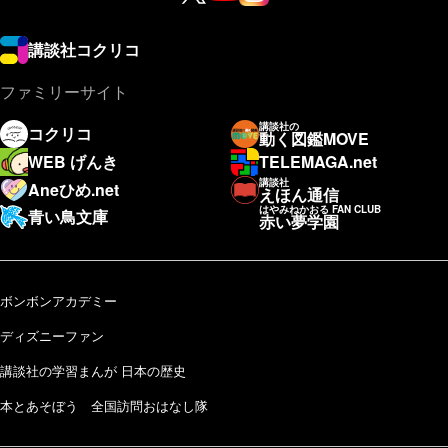
講談社コクリコ
ファミリーサイト
講談社の
コクリコ
動く図鑑MOVE
WEB げんき
TELEMAGA.net
講談社
Aneひめ.net
えほん通信
はやみねかおる FAN CLUB
青い鳥文庫
赤い夢学園
ボンボンアカデミー
ディズニーファン
講談社の学習まんが 日本の歴史
本とあそぼう 全国訪問おはなし隊