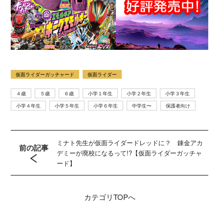
仮面ライダーガッチャード
仮面ライダー
４歳
５歳
６歳
小学１年生
小学２年生
小学３年生
小学４年生
小学５年生
小学６年生
中学生〜
保護者向け
ミナト先生が仮面ライダードレッドに？ 錬金アカ
前の記事
デミーが廃校になるって!?【仮面ライダーガッチャ
ード】
カテゴリ
TOPへ