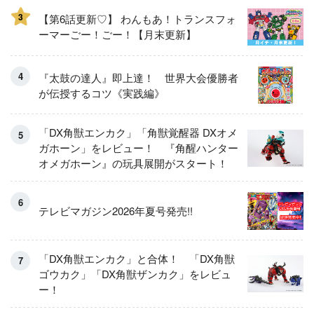
3
【第6話更新♡】 わんもあ！トランスフォ
ーマーごー！ごー！【月末更新】
『太鼓の達人』即上達！ 世界大会優勝者
が伝授するコツ《実践編》
「DX角獣エンカク」「角獣覚醒器 DXオメ
ガホーン」をレビュー！ 『角醒ハンター
オメガホーン』の玩具展開がスタート！
テレビマガジン2026年夏号発売!!
「DX角獣エンカク」と合体！ 「DX角獣
ゴウカク」「DX角獣ザンカク」をレビュ
ー！