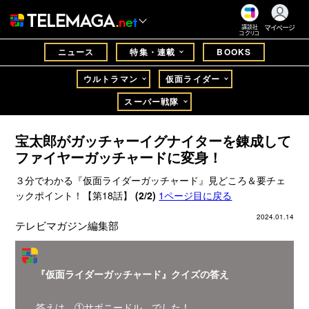
マイページ
講談社
コクリコ
ニュース
特集・連載
BOOKS
ウルトラマン
仮面ライダー
スーパー戦隊
宝太郎がガッチャーイグナイターを錬成して
ファイヤーガッチャードに変身！
３分でわかる『仮面ライダーガッチャード』見どころ＆要チェ
ックポイント！【第18話】
(2/2)
1ページ目に戻る
2024.01.14
テレビマガジン編集部
『仮面ライダーガッチャード』クイズの答え
答えは ①サボニードル でした！