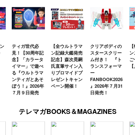
ン
ティガ世代必
【全ウルトラマ
クリアボディの
【
発
見！【30周年記
ン記録大鑑発売
スタースクリー
ン
念】「カラータ
記念】森次晃嗣
ム付き！ 『ト
ご
イマー」で遊べ
氏直筆サイン入
ランスフォーマ
【
る『ウルトラマ
りブロマイドプ
ー
ンティガとあそ
レゼントキャン
FANBOOK2026
ぼう！』2026年
ペーン開催！
』2026年７月31
７月９日発売
日発売！
テレマガBOOKS＆MAGAZINES