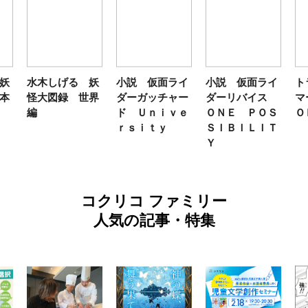
妖
水木しげる 妖
小説 仮面ライ
小説 仮面ライ
ト
本
怪大図録 世界
ダーガッチャー
ダーリバイス
マ
編
ド Ｕｎｉｖｅ
ＯＮＥ ＰＯＳ
Ｏ
ｒｓｉｔｙ
ＳＩＢＩＬＩＴ
Ｙ
コクリコ ファミリー
人気の記事・特集