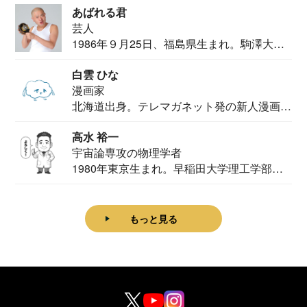
あばれる君
芸人
1986年９月25日、福島県生まれ。駒澤大学
法学部...
白雲 ひな
漫画家
北海道出身。テレマガネット発の新人漫画
家。2020...
高水 裕一
宇宙論専攻の物理学者
1980年東京生まれ。早稲田大学理工学部物
理学科卒...
もっと見る