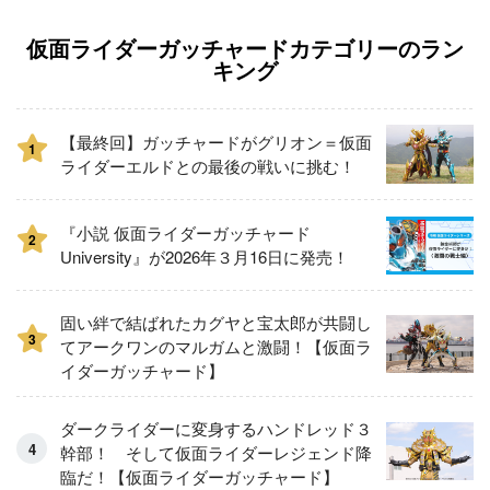
仮面ライダーガッチャードカテゴリーのラン
キング
【最終回】ガッチャードがグリオン＝仮面
1
ライダーエルドとの最後の戦いに挑む！
『小説 仮面ライダーガッチャード
2
University』が2026年３月16日に発売！
固い絆で結ばれたカグヤと宝太郎が共闘し
3
てアークワンのマルガムと激闘！【仮面ラ
イダーガッチャード】
ダークライダーに変身するハンドレッド３
幹部！ そして仮面ライダーレジェンド降
臨だ！【仮面ライダーガッチャード】