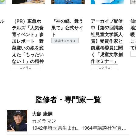
ル
（PR）東急ホ
『神の蝶、舞う
アーカイブ配信
仙
テルズ「人気食
果て』公式サイ
中【第67回講談
地
育イベント」参
ト
社児童文学新人
暖
加レポート 野
賞】受賞作家と
こ
講談社コクリコ
菜嫌いの娘を変
前選考委員に聞
て
えた「もったい
く「児童文学創
ない！」の精神
作セミナー」
コクリコ
コクリコ
監修者・専門家一覧
大島 康嗣
カメラマン
1942年埼玉県生まれ。1964年講談社写真部
カメ...