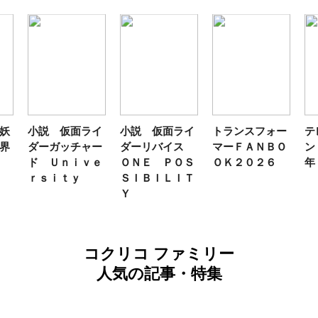
イ
小説 仮面ライ
トランスフォー
テレビマガジ
テ
ー
ダーリバイス
マーＦＡＮＢＯ
ン ２０２６
特
ｅ
ＯＮＥ ＰＯＳ
ＯＫ２０２６
年 夏号
ト
ＳＩＢＩＬＩＴ
ズ
Ｙ
念
マ
コクリコ ファミリー
人気の記事・特集