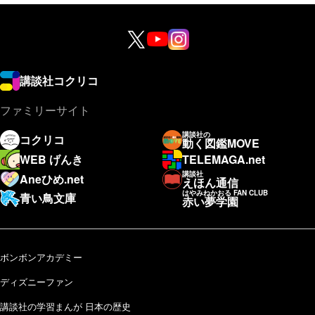
講談社コクリコ
ファミリーサイト
講談社の
コクリコ
動く図鑑MOVE
WEB げんき
TELEMAGA.net
講談社
Aneひめ.net
えほん通信
はやみねかおる FAN CLUB
青い鳥文庫
赤い夢学園
ボンボンアカデミー
ディズニーファン
講談社の学習まんが 日本の歴史