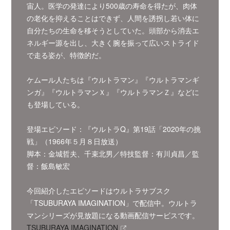
宙人。医学の発達により500歳の寿命を得たが、肉体
の老化を抑えることはできず、人間を誘拐し若い体に
自分たちの生命を移そうとしていた。頭部から消去エ
ネルギー源を出し、大きく腕を振って広いストライド
で走る姿が、特徴的だ。
ケムール人たちは『ウルトラマン』『ウルトラマンギ
ンガ』『ウルトラマンＸ』『ウルトラマンＺ』などに
も登場している。
登場エピソード：『ウルトラQ』第19話「2020年の挑
戦」（1966年５月８日放送）
脚本：金城哲夫、千束北男／特技監督：有川貞昌／監
督：飯島敏宏
今回紹介したエピソードはウルトラサブスク
「TSUBURAYA IMAGINATION」で配信中。ウルトラ
マンシリーズが見放題になる動画配信サービスです。
TSUBURAYA IMAGINATION