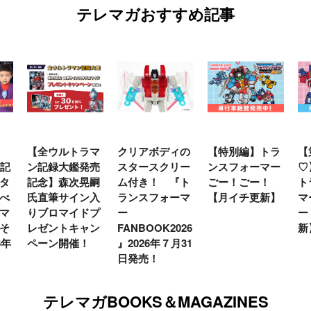
テレマガおすすめ記事
マ
クリアボディの
【特別編】トラ
【第6話更新
ウ
売
スタースクリー
ンスフォーマー
♡】 わんもあ！
リ
嗣
ム付き！ 『ト
ごー！ごー！
トランスフォー
念
入
ランスフォーマ
【月イチ更新】
マーごー！ご
セ
プ
ー
ー！【月末更
シ
ン
FANBOOK2026
新】
た
』2026年７月31
別
日発売！
テレマガBOOKS＆MAGAZINES