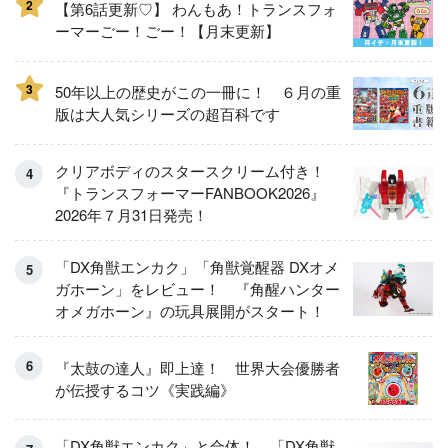
2
【第6話更新♡】 わんもあ！トランスフォ
ーマーごー！ごー！【月末更新】
3
50年以上の歴史がこの一冊に！ ６月の重
版は大人気シリーズの超百科です
クリアボディのスタースクリーム付き！
『トランスフォーマーFANBOOK2026』
2026年７月31日発売！
「DX角獣エンカク」「角獣覚醒器 DXオメ
ガホーン」をレビュー！ 『角醒ハンター
オメガホーン』の玩具展開がスタート！
『太鼓の達人』即上達！ 世界大会優勝者
が伝授するコツ《実践編》
「DX角獣エンカク」と合体！ 「DX角獣