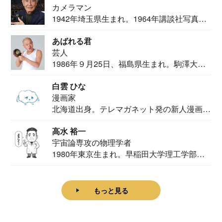
カメラマン
1942年埼玉県生まれ。1964年講談社写真部
カメ...
あばれる君
芸人
1986年９月25日、福島県生まれ。駒澤大学
法学部...
白雲 ひな
漫画家
北海道出身。テレマガネット発の新人漫画
家。2020...
高水 裕一
宇宙論専攻の物理学者
1980年東京生まれ。早稲田大学理工学部物
理学科卒...
もっと見る