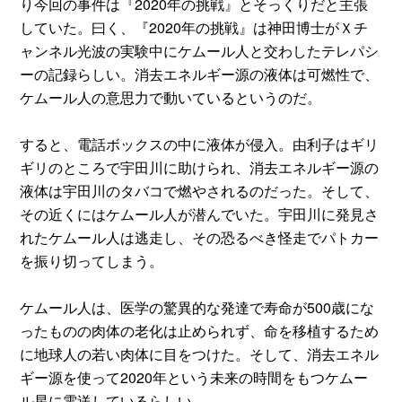
り今回の事件は『2020年の挑戦』とそっくりだと主張
していた。曰く、『2020年の挑戦』は神田博士がＸチ
ャンネル光波の実験中にケムール人と交わしたテレパシ
ーの記録らしい。消去エネルギー源の液体は可燃性で、
ケムール人の意思力で動いているというのだ。
すると、電話ボックスの中に液体が侵入。由利子はギリ
ギリのところで宇田川に助けられ、消去エネルギー源の
液体は宇田川のタバコで燃やされるのだった。そして、
その近くにはケムール人が潜んでいた。宇田川に発見さ
れたケムール人は逃走し、その恐るべき怪走でパトカー
を振り切ってしまう。
ケムール人は、医学の驚異的な発達で寿命が500歳にな
ったものの肉体の老化は止められず、命を移植するため
に地球人の若い肉体に目をつけた。そして、消去エネル
ギー源を使って2020年という未来の時間をもつケムー
ル星に電送しているらしい。