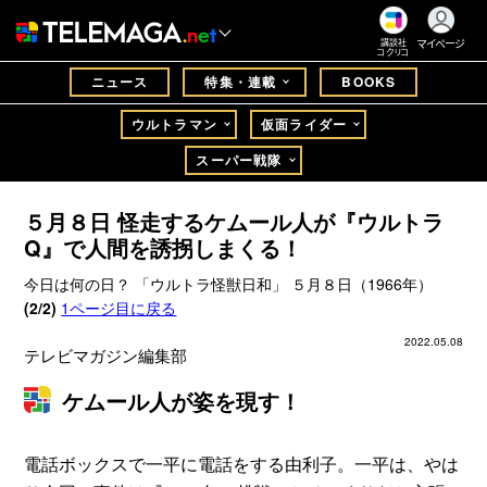
マイページ
講談社
コクリコ
ニュース
特集・連載
BOOKS
ウルトラマン
仮面ライダー
スーパー戦隊
５月８日 怪走するケムール人が『ウルトラ
Q』で人間を誘拐しまくる！
今日は何の日？ 「ウルトラ怪獣日和」 ５月８日（1966年）
(2/2)
1ページ目に戻る
2022.05.08
テレビマガジン編集部
ケムール人が姿を現す！
電話ボックスで一平に電話をする由利子。一平は、やは