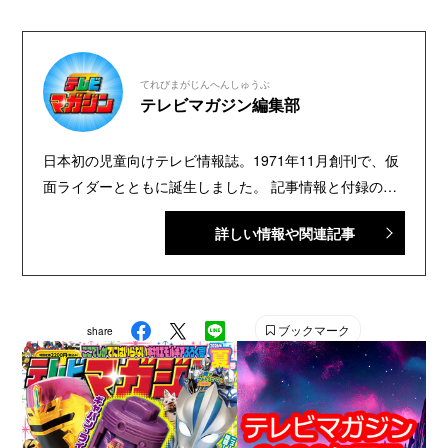
てれびまがじんへんしゅうぶ
テレビマガジン編集部
日本初の児童向けテレビ情報誌。1971年11月創刊で、仮
面ライダーとともに誕生しました。 記事情報と付録の詳
細は、YouTubeの『テレビマガジン 公式動画チャンネ
詳しい情報や関連記事
ル』で配信中。講談社発行の幼年・児童・少年・少女向
け雑誌の中では、『なかよし』『たのしい幼稚園』『週
刊少年マガジン』『別冊フレンド』に次いで歴史が長い
雑誌です。 【SNS】 X（旧Twitter）：@tele_maga
ブックマーク
share
Instagram：＠tele_maga