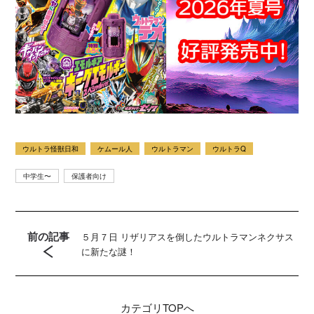
ウルトラ怪獣日和
ケムール人
ウルトラマン
ウルトラQ
中学生〜
保護者向け
前の記事
５月７日 リザリアスを倒したウルトラマンネクサス
に新たな謎！
カテゴリ
TOPへ