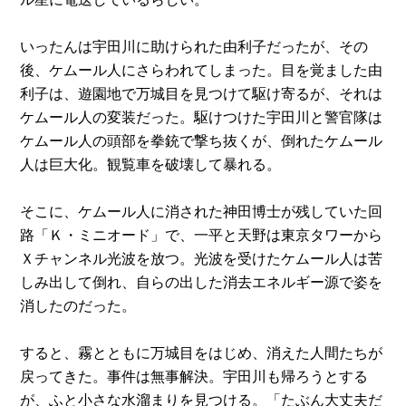
いったんは宇田川に助けられた由利子だったが、その
後、ケムール人にさらわれてしまった。目を覚ました由
利子は、遊園地で万城目を見つけて駆け寄るが、それは
ケムール人の変装だった。駆けつけた宇田川と警官隊は
ケムール人の頭部を拳銃で撃ち抜くが、倒れたケムール
人は巨大化。観覧車を破壊して暴れる。
そこに、ケムール人に消された神田博士が残していた回
路「Ｋ・ミニオード」で、一平と天野は東京タワーから
Ｘチャンネル光波を放つ。光波を受けたケムール人は苦
しみ出して倒れ、自らの出した消去エネルギー源で姿を
消したのだった。
すると、霧とともに万城目をはじめ、消えた人間たちが
戻ってきた。事件は無事解決。宇田川も帰ろうとする
が、ふと小さな水溜まりを見つける。「たぶん大丈夫だ