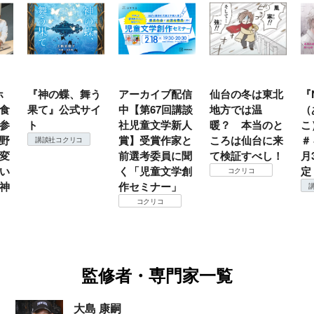
う
アーカイブ配信
仙台の冬は東北
『NO.６再会』
「
イ
中【第67回講談
地方では温
（あさのあつ
娘
社児童文学新人
暖？ 本当のと
こ）特設サイト
ひ
賞】受賞作家と
ころは仙台に来
＃４ 2026年９
６
前選考委員に聞
て検証すべし！
月30日発売決
童
く「児童文学創
定！
化
コクリコ
作セミナー」
イ
講談社コクリコ
シ
コクリコ
生
監修者・専門家一覧
大島 康嗣