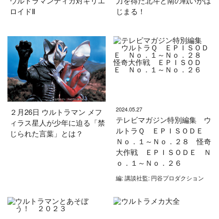
ウルトラマンティガ対キリエ
力を得た北斗と南の戦いがは
ロイドⅡ
じまる！
2024.05.27
２月26日 ウルトラマン メフ
テレビマガジン特別編集 ウ
ィラス星人が少年に迫る「禁
ルトラＱ ＥＰＩＳＯＤＥ
じられた言葉」とは？
Ｎｏ．１～Ｎｏ．２８ 怪奇
大作戦 ＥＰＩＳＯＤＥ Ｎ
ｏ．１～Ｎｏ．２６
編: 講談社監: 円谷プロダクション