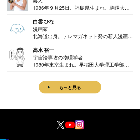
芸人
1986年９月25日、福島県生まれ。駒澤大学
法学部...
白雲 ひな
漫画家
北海道出身。テレマガネット発の新人漫画
家。2020...
高水 裕一
宇宙論専攻の物理学者
1980年東京生まれ。早稲田大学理工学部物
理学科卒...
もっと見る