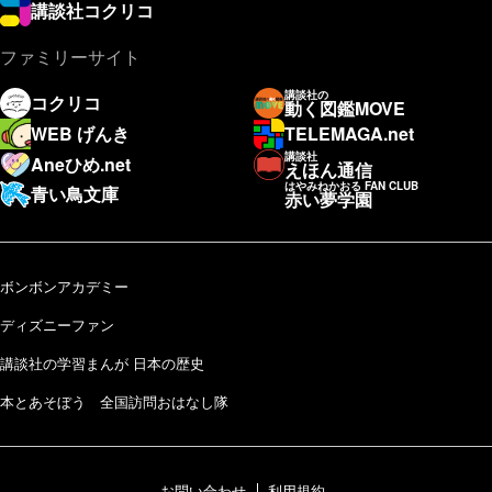
講談社コクリコ
ファミリーサイト
講談社の
コクリコ
動く図鑑MOVE
WEB げんき
TELEMAGA.net
講談社
Aneひめ.net
えほん通信
はやみねかおる FAN CLUB
青い鳥文庫
赤い夢学園
ボンボンアカデミー
ディズニーファン
講談社の学習まんが 日本の歴史
本とあそぼう 全国訪問おはなし隊
お問い合わせ
利用規約