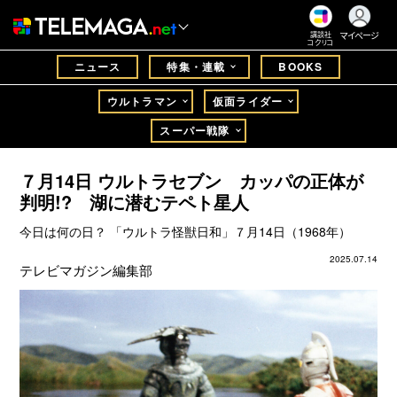
マイページ
講談社
コクリコ
ニュース
特集・連載
BOOKS
ウルトラマン
仮面ライダー
スーパー戦隊
７月14日 ウルトラセブン カッパの正体が
判明!? 湖に潜むテペト星人
今日は何の日？ 「ウルトラ怪獣日和」７月14日（1968年）
2025.07.14
テレビマガジン編集部