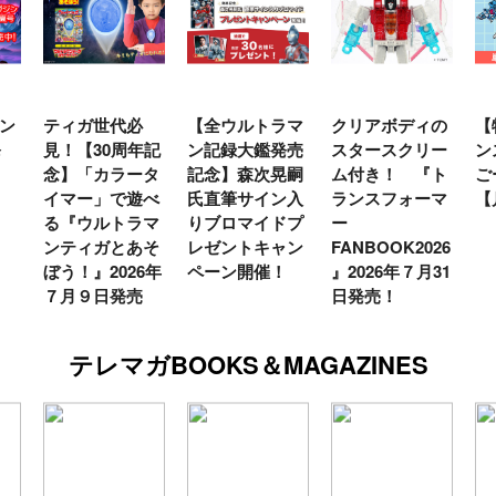
ン
ティガ世代必
【全ウルトラマ
クリアボディの
【
発
見！【30周年記
ン記録大鑑発売
スタースクリー
ン
念】「カラータ
記念】森次晃嗣
ム付き！ 『ト
ご
イマー」で遊べ
氏直筆サイン入
ランスフォーマ
【
る『ウルトラマ
りブロマイドプ
ー
ンティガとあそ
レゼントキャン
FANBOOK2026
ぼう！』2026年
ペーン開催！
』2026年７月31
７月９日発売
日発売！
テレマガBOOKS＆MAGAZINES