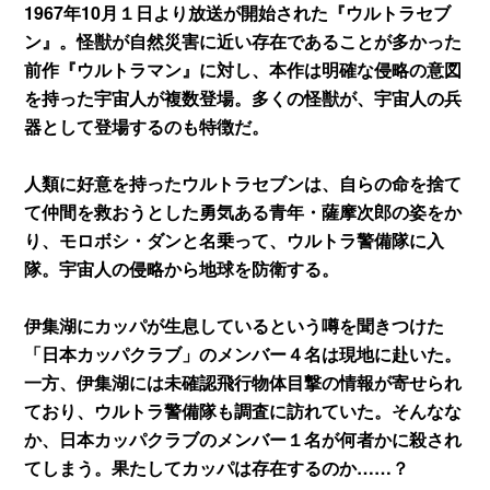
1967年10月１日より放送が開始された『ウルトラセブ
ン』。怪獣が自然災害に近い存在であることが多かった
前作『ウルトラマン』に対し、本作は明確な侵略の意図
を持った宇宙人が複数登場。多くの怪獣が、宇宙人の兵
器として登場するのも特徴だ。
人類に好意を持ったウルトラセブンは、自らの命を捨て
て仲間を救おうとした勇気ある青年・薩摩次郎の姿をか
り、モロボシ・ダンと名乗って、ウルトラ警備隊に入
隊。宇宙人の侵略から地球を防衛する。
伊集湖にカッパが生息しているという噂を聞きつけた
「日本カッパクラブ」のメンバー４名は現地に赴いた。
一方、伊集湖には未確認飛行物体目撃の情報が寄せられ
ており、ウルトラ警備隊も調査に訪れていた。そんなな
か、日本カッパクラブのメンバー１名が何者かに殺され
てしまう。果たしてカッパは存在するのか……？