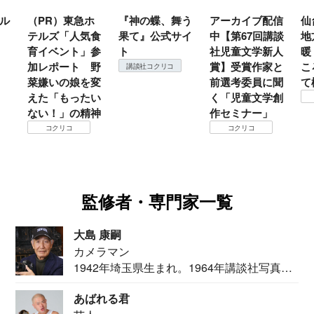
ル
（PR）東急ホ
『神の蝶、舞う
アーカイブ配信
仙
テルズ「人気食
果て』公式サイ
中【第67回講談
地
育イベント」参
ト
社児童文学新人
暖
加レポート 野
賞】受賞作家と
こ
講談社コクリコ
菜嫌いの娘を変
前選考委員に聞
て
えた「もったい
く「児童文学創
ない！」の精神
作セミナー」
コクリコ
コクリコ
監修者・専門家一覧
大島 康嗣
カメラマン
1942年埼玉県生まれ。1964年講談社写真部
カメ...
あばれる君