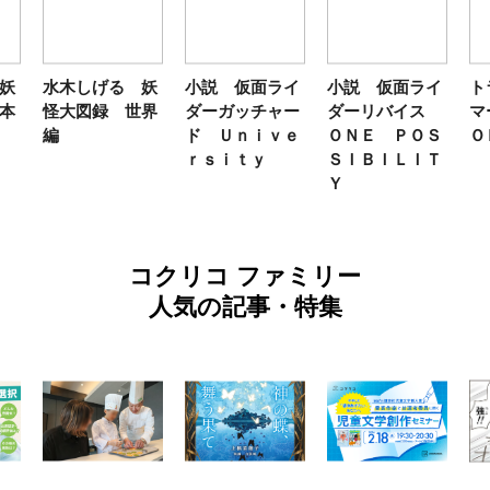
妖
水木しげる 妖
小説 仮面ライ
小説 仮面ライ
ト
本
怪大図録 世界
ダーガッチャー
ダーリバイス
マ
編
ド Ｕｎｉｖｅ
ＯＮＥ ＰＯＳ
Ｏ
ｒｓｉｔｙ
ＳＩＢＩＬＩＴ
Ｙ
コクリコ ファミリー
人気の記事・特集