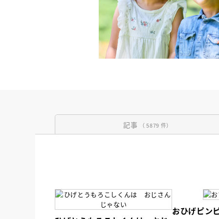
記事
（ 5879 件）
おひげピン