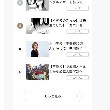
ングルマザーを待ってい
た“魔の２年間”【後編】
コクリコ
【不登校のきっかけは先
生でした】「カウンセリ
ングの時間」生徒の情報
コクリコ
をバラしたのは…《第２
話》
小中学校「不登校35万
人」時代に 中川翔子さ
んが審査委員長「不登校
コクリコ
生動画甲子園 2026」が開
催
【不登校】で成績オール
１から公立大医学部へ 中
２で起立性調節障害「治
コクリコ
るまで３年」の診断 その
とき母は
もっと見る