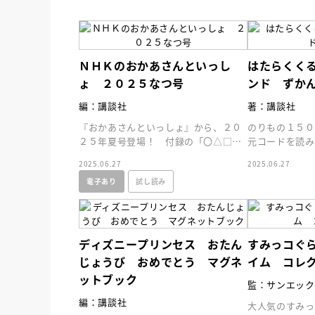
ＮＨＫのおかあさんといっし
はたらくく
ょ ２０２５なつ号
ンド ずか
編：講談社
著：講談社
『おかあさんといっしょ』から、２０
のりもの１５０
２５年夏号登場！ 付録の「〇△□ス
元コードを読み
ペシャルキラピカ缶ケース」は超豪華
のサウンドが聞
2025.06.27
2025.06.27
３つセット！
電子あり
試し読み
ディズニープリンセス おたん
すみっコぐ
じょうび おめでとう マグネ
イム コレ
ットブック
監：サンエック
編：講談社
大人気のすみっ