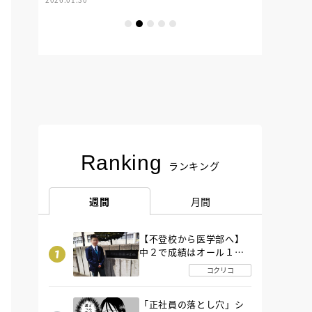
Ranking
ランキング
週間
月間
【不登校から医学部へ】
中２で成績はオール１
「昼夜逆転」したわが子
コクリコ
を”夜遊び”に連れ出した
母の気づき
「正社員の落とし穴」シ