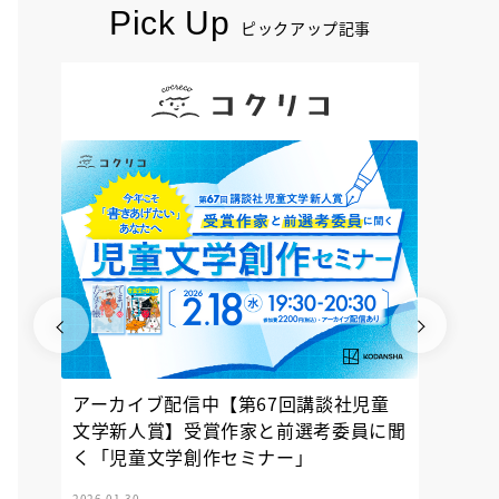
Pick Up
ピックアップ記事
アーカイブ配信中【第67回講談社児童
『神の
文学新人賞】受賞作家と前選考委員に聞
く「児童文学創作セミナー」
2026.01.30
2025.12.23