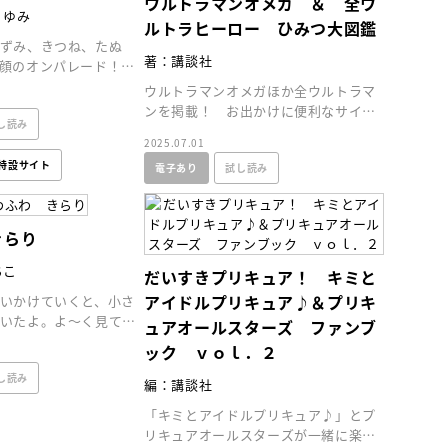
ウルトラマンオメガ ＆ 全ウ
 ゆみ
ルトラヒーロー ひみつ大図鑑
ずみ、きつね、たぬ
著：講談社
、顔のオンパレード！
家による、動物の顔を
ウルトラマンオメガほか全ウルトラマ
る絵本。
ンを掲載！ お出かけに便利なサイズ
し読み
のひみつ図鑑。全ウルトラヒーロのす
2025.07.01
べてが分かる！
特設サイト
電子あり
試し読み
きらり
ちこ
だいすきプリキュア！ キミと
アイドルプリキュア♪＆プリキ
いかけていくと、小さ
いたよ。よ～く見てみ
ュアオールスターズ ファンブ
ック ｖｏｌ．２
（あさのあつこ）特設サ
フリースクールという選択
し読み
6年９月30日発売決定！
編：講談社
「キミとアイドルプリキュア♪」とプ
リキュアオールスターズが一緒に楽し
2026.03.31