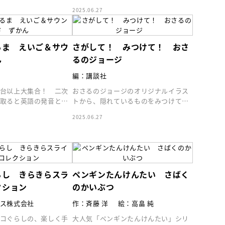
めます！ この本でしか買えないオリ
2025.06.27
ジナル玩具つき！
るま えいご＆サウ
さがして！ みつけて！ おさ
ん
るのジョージ
編：講談社
台以上大集合！ 二次
おさるのジョージのオリジナルイラス
取ると英語の発音と車
トから、隠れているものをみつけて遊
ける！
ぶ絵本です
2025.06.27
らし きらきらスラ
ペンギンたんけんたい さばく
クション
のかいぶつ
ス株式会社
作：斉藤 洋
絵：高畠 純
コぐらしの、楽しく手
大人気「ペンギンたんけんたい」シリ