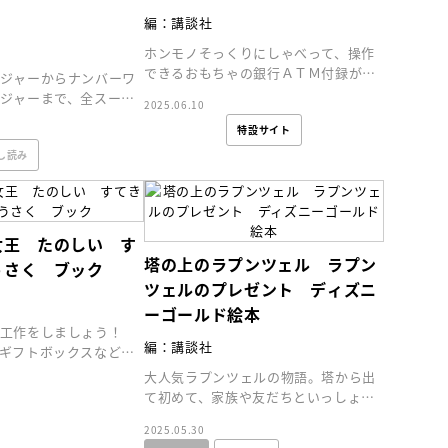
編：講談社
ホンモノそっくりにしゃべって、操作
できるおもちゃの銀行ＡＴＭ付録が付
ジャーからナンバーワ
いたリアルムックが登場！ 新紙幣も
ジャーまで、全スーパ
2025.06.10
ついて金融知育にも！
メカと巨大ロボットが
特設サイト
！
し読み
えほん通信
コ
女王 たのしい す
塔の上のラプンツェル ラプン
うさく ブック
ツェルのプレゼント ディズニ
ーゴールド絵本
と工作をしましょう！
編：講談社
ギフトボックスなどを
間認識能力を養えま
大人気ラプンツェルの物語。塔から出
て初めて、家族や友だちといっしょに
ライン
会員限定
オンライン
すごす誕生日が舞台の、幸せな気持ち
2025.05.30
になれるお話です。
ブ配信中】講談社絵本新
アーカイブ配信中【第67回講