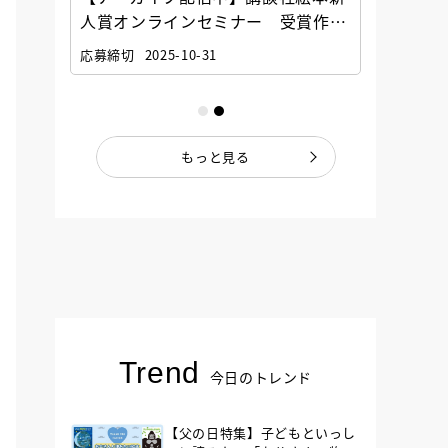
選考委
人賞オンラインセミナー 受賞作家
童文学
ナー」
と担当編集者が語る「絵本創作実践
員に聞
応募締切
2025-10-31
講座」
もっと見る
Trend
今日のトレンド
【父の日特集】子どもといっし