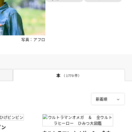
写真：アフロ
本
（ 1770 件）
ピン