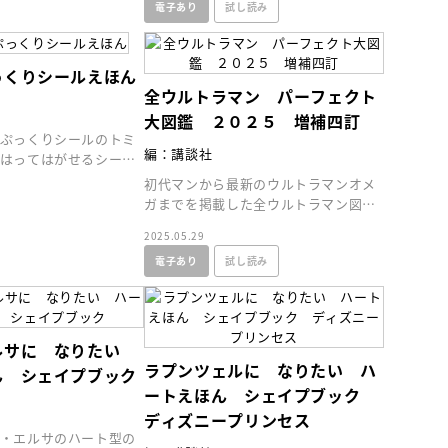
電子あり
試し読み
インセミナー 受賞作家
童文学新人賞】受賞作家と前
者が語る「絵本創作実践
員に聞く「児童文学創作セミ
-10-31
っくりシールえほん
全ウルトラマン パーフェクト
大図鑑 ２０２５ 増補四訂
ぷっくりシールのトミ
編：講談社
はってはがせるシール
き。繰り返しいろんな
初代マンから最新のウルトラマンオメ
さい！
ガまでを掲載した全ウルトラマン図鑑
の２０２５年増補改訂版。必殺技やプ
2025.05.29
ロフィールを大公開！
電子あり
試し読み
ルサに なりたい
ラプンツェルに なりたい ハ
ん シェイプブック
ートえほん シェイプブック
ディズニープリンセス
・エルサのハート型の