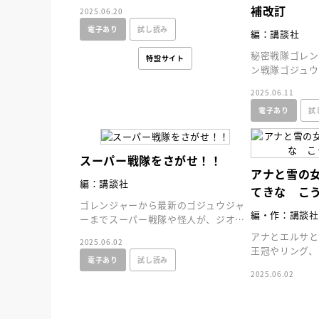
できて、じぶんでも読める。宇宙を感
補改訂
2025.06.20
覚的に理解できる新図鑑
電子あり
試し読み
編：講談社
秘密戦隊ゴレン
特設サイト
ン戦隊ゴジュウ
ー５０戦隊の超
2025.06.11
結集した決定版
電子あり
試
スーパー戦隊をさがせ！！
アナと雪の
編：講談社
てきな こ
ゴレンジャーから最新のゴジュウジャ
編・作：講談社
ーまでスーパー戦隊や怪人が、ジオラ
マやイラストに隠れているぞ。大人か
アナとエルサ
2025.06.02
ら子供まで楽しめる１冊
王冠やリング、
電子あり
試し読み
作りながら、空
2025.06.02
す。
会員限定
オン
【アーカイ