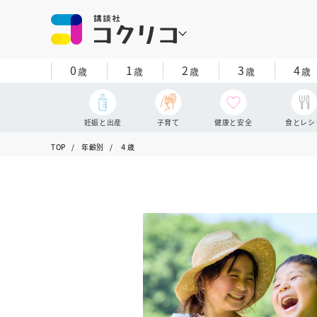
0
1
2
3
4
歳
歳
歳
歳
歳
妊娠と出産
子育て
健康と安全
食とレシ
TOP
年齢別
４歳