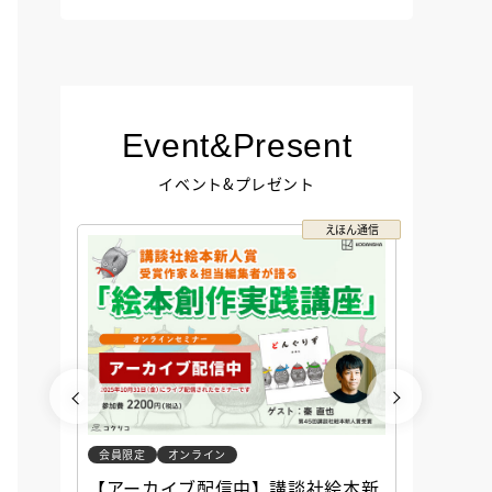
Event&Present
イベント&プレゼント
クリコ
えほん通信
会員限定
オンライン
会員限定
談社児
【アーカイブ配信中】講談社絵本新
アーカ