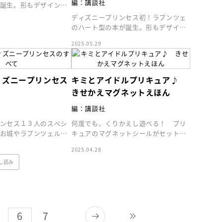
編：講談社
誕生。形もデザインも
い！よめばアナ・エル
ディズニープリンセス初！ラプンツェ
のハート型の本が誕生。形もデザイン
もハートがいっぱい！よめばラプンツ
2025.05.29
ェルになれちゃう
ィズニープリンセス
キミとアイドルプリキュア♪
きせかえマグネットえほん
編：講談社
ンセス１３人のスペシ
何度でも、くりかえし遊べる！ プリ
お城やラプンツェルの
キュアのマグネットシールがセットに
開！ 一冊でプリンセ
なったきせかえマグネット絵本。
2025.04.28
かります
し読み
5
6
7