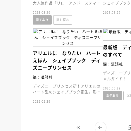
大人気作品「リロ アンド スティッ
シェイプブック
チ」のストーリーが、ゴールド絵本で
ハートがいっぱ
2025.05.29
2025.05.29
楽しめます！
サになれちゃう
電子あり
試し読み
最新版 デ
アリエルに なりたい ハート
のすべて
えほん シェイプブック ディ
編：講談社
ズニープリンセス
ディズニープリ
編：講談社
ャルガイド！ 
塔の内部も大公
ディズニープリンセス初！アリエルの
2025.05.29
スのすべてがわ
ハート型のシェイプブック誕生。形も
電子あり
試
デザインもハートがいっぱい！よめば
2025.05.29
アリエルになれちゃう