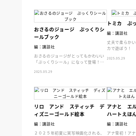
人賞オンラ
と担当編集
応募締切
2025
講座」
トミカ ぷ
おさるのジョージ ぷっくりシ
編：講談社
ールブック
丈夫で柔らかい
編：講談社
カで遊ぼう！ 
は豪華２２枚付
おさるのジョージがとってもかわいい
2025.05.29
場面で遊んで下
「ぷっくりシール」になって登場！
はってはがせるやわらかいシールは豪
2025.05.29
華２０枚付き！
リロ アンド スティッチ デ
アナと エ
ィズニーゴールド絵本
ハートえほ
編：講談社
編：講談社
２０２５年初夏に実写映画化される、
アナ雪初！アナ