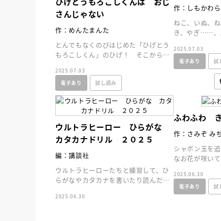
ひげとうもろこしくんは おじ
作：しもかわら
さんじゃない
ねこ、いぬ、ね
作：めんたまんた
き、やぎ……
世界的な人気作
とんでもなくのびはじめた「ひげとう
2025.07.03
たっぷり見られ
もろこしくん」のひげ！ そこから巻
電子あり
試
き起こるゆかいな大事件！ くすっと
2025.07.03
笑えるユーモア絵本。
電子あり
試し読み
ふわふわ 
ウルトラヒーロー ひらがな
作：さみぞ み
カタカナドリル ２０２５
シャボン玉を追
編：講談社
なお花が咲いて
ると……？
ウルトラヒーローたちと練習して、ひ
2025.06.30
『NO.６再会』
らがなやカタカナを書いたり読んだり
電子あり
試
イト ＃４ 202
できるようになります。
2025.06.30
2025.02.17