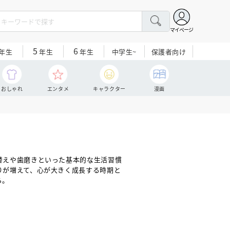
マイページ
5
6
中学生~
保護者向け
年生
年生
年生
おしゃれ
エンタメ
キャラクター
漫画
替えや歯磨きといった基本的な生活習慣
りが増えて、心が大きく成長する時期と
ら。