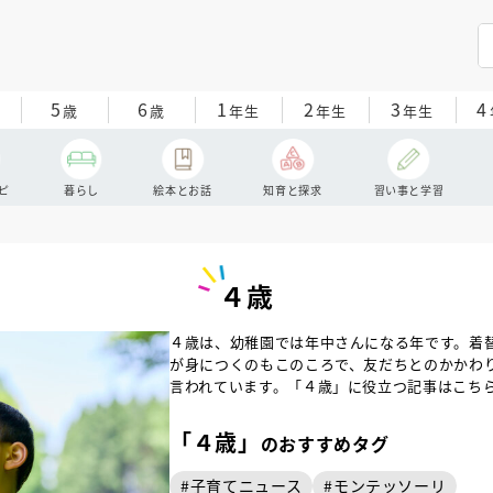
5
6
1
2
3
4
歳
歳
年生
年生
年生
ピ
暮らし
絵本とお話
知育と探求
習い事と学習
４歳
４歳は、幼稚園では年中さんになる年です。着
が身につくのもこのころで、友だちとのかかわ
言われています。「４歳」に役立つ記事はこち
「４歳」
のおすすめタグ
#
子育てニュース
#
モンテッソーリ