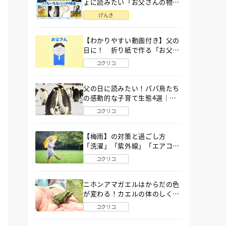
ょに読みたい「お父さんの物
語」６選
げんき
【わかりやすい動画付き】父の
日に！ 折り紙で作る「お父さ
ん」の簡単な折り方
コクリコ
父の日に読みたい！パパ鳥たち
の感動的な子育て生態4選｜図
鑑MOVE
コクリコ
【梅雨】の対策と過ごし方
「洗濯」「紫外線」「エアコ
ン」「ゲリラ豪雨」…〔気象予
コクリコ
報士が完全ガイド〕
ニホンアマガエルはからだの色
が変わる！カエルの体のしくみ
から両生類の特ちょうまで図鑑
コクリコ
MOVEが解説！