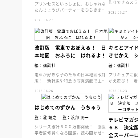
作りできるスラ
プリンセスといっしょに、おしゃれな
ムデコ素材やす
たんじょうびパーティーをひらきまし
2025.06.27
がついてるよ！
ょう！ マグネットでなんども遊べ
2025.06.27
る、大人気絵本！
改訂版 電車でおぼえる！ 日
キミとアイ
本地図 おふろに はれるよ！
きせかえ 
編：講談社
著：講談社
電車が好きな子のための日本地図改訂
プリキュアに似
版！ 新幹線や特急の写真満載で主要
かえ遊び！ 着
路線や駅が地図にあり、電車を楽しみ
ん！
2025.06.26
2025.06.23
ながら地図を学べます！
はじめてのずかん うちゅう
監：瀧 靖之
監：渡部 潤一
テレビマガ
６８ 決定
シリーズ累計６００万部突破！ 脳医
学者監修賢くなる図鑑。読み聞かせも
全スーパー