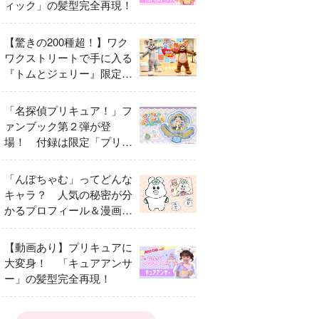
ィック」の髪型完全再現！
【驚きの200種超！】ワク
ワクストリートで手に入る
『トムとジェリー』限定グ
ッズ特集
「名探偵プリキュア！」フ
ァンブック第２弾が登
場！ 付録は限定「プリキ
ュアマコトジュエル キュ
アアルカナ・シャドウ ア
「んぽちゃむ」ってどんな
イスver.」 キュアエクレ
キャラ？ 人気の秘密が分
ールを大特集！
かるプロフィール＆漫画ま
とめ
【動画あり】プリキュアに
大変身！ 「キュアアンサ
ー」の髪型完全再現！