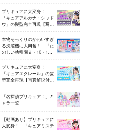
異変
プリキュアに大変身！
「キュアアルカナ・シャド
ウ」の髪型完全再現【写真
解説付き】
本物そっくりのかわいすぎ
る洗濯機に大興奮！ 『た
のしい幼稚園９・10・11
月号』だけのオリジナル付
録「プリキュア くるくる
プリキュアに大変身！
せんたくき」
「キュアエクレール」の髪
型完全再現【写真解説付
き】
「名探偵プリキュア！」キ
ャラ一覧
【動画あり】プリキュアに
大変身！ 「キュアミステ