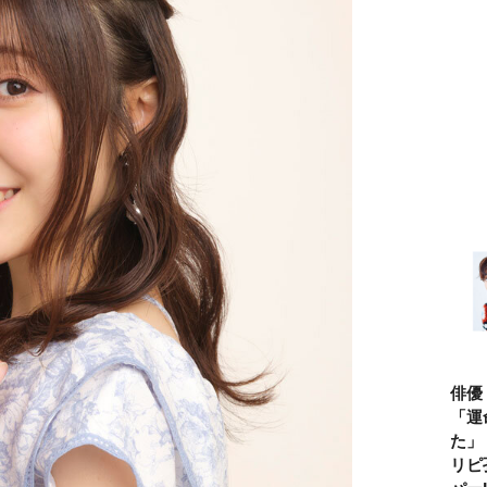
俳優
「運
た」
リピ