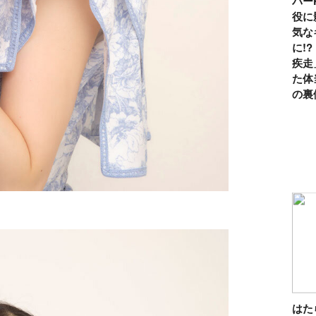
パー
役に
気な
に!
疾走
た体
の裏
は