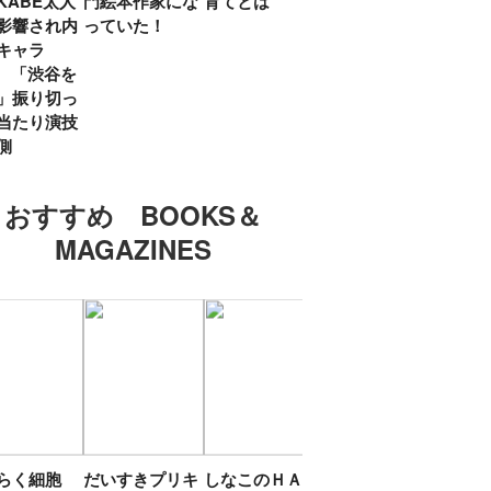
KABE太人
門絵本作家にな
育てとは
親・鷲尾天が男
したひ
影響され内
っていた！
女問わず伝えた
ラマ
キャラ
いこと
所』
? 「渋谷を
「お
」振り切っ
い」
当たり演技
側
おすすめ BOOKS＆
MAGAZINES
たらく細胞
だいすきプリキ
しなこのＨＡＰ
エスターバニー
ＴＯ