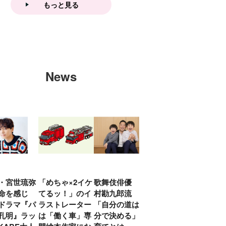
もっと見る
News
・宮世琉弥
「めちゃ×2イケ
歌舞伎俳優 中
「プリキュアは
俳優
命を感じ
てるッ！」のイ
村勘九郎流
20年前からジェ
汰「
ドラマ『パ
ラストレーター
「自分の道は自
ンダーを意識し
える
孔明』ラッ
は「働く車」専
分で決める」子
ていた」生みの
弟み