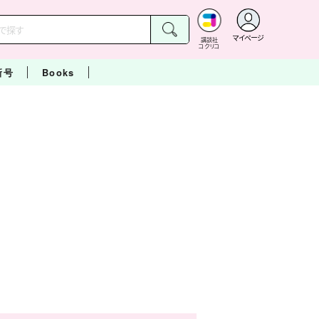
マイページ
講談社
コクリコ
新号
Books