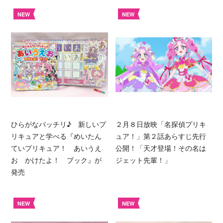
NEW
NEW
ひらがなバッチリ♪ 新しいプ
２月８日放映「名探偵プリキ
リキュアと学べる『めいたん
ュア！」第２話あらすじ先行
ていプリキュア！ あいうえ
公開！「天才登場！その名は
お かけたよ！ ブック』が
ジェット先輩！」
発売
NEW
NEW