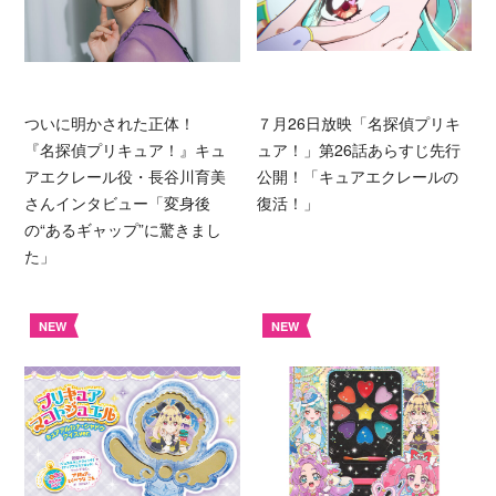
ついに明かされた正体！
７月26日放映「名探偵プリキ
『名探偵プリキュア！』キュ
ュア！」第26話あらすじ先行
アエクレール役・長谷川育美
公開！「キュアエクレールの
さんインタビュー「変身後
復活！」
の“あるギャップ”に驚きまし
た」
NEW
NEW