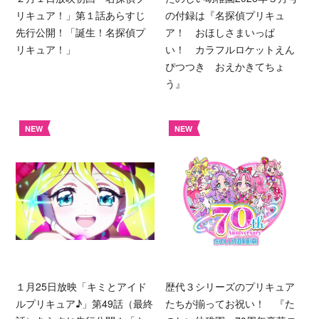
リキュア！」第１話あらすじ
の付録は『名探偵プリキュ
先行公開！「誕生！名探偵プ
ア！ おほしさまいっぱ
リキュア！」
い！ カラフルロケットえん
ぴつつき おえかきてちょ
う』
NEW
NEW
１月25日放映「キミとアイド
歴代３シリーズのプリキュア
ルプリキュア♪」第49話（最終
たちが揃ってお祝い！ 『た