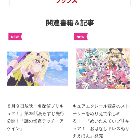
関連書籍＆記事
NEW
NEW
８月９日放映「名探偵プリキ
キュアエクレール変身のスト
ュア！」第28話あらすじ先行
ーリーをぬりえで楽しめ
公開！「謎の怪盗デッチ・ア
る！ 『めいたんていプリキ
ゲイン」
ュア！ おはなしドレスぬり
ええほん』発売