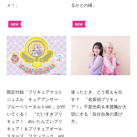
メ！」
るかとの縁」
NEW
NEW
限定付録「プリキュアマコト
迷ったとき、どう答えを出
ジュエル キュアアンサー
す？ 『名探偵プリキュ
ブルーベリータルトver.」が付
ア！』千賀光莉＆本渡楓が大
いてくる！ 『だいすきプリ
切にする「自分自身の選び
キュア！ めいたんていプリ
方」
キュア！＆プリキュアオール
スターズ ファンブック vol.