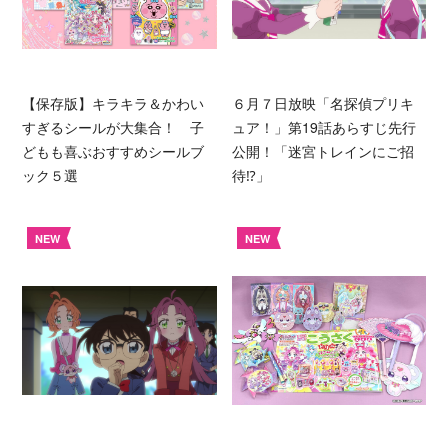
【保存版】キラキラ＆かわい
６月７日放映「名探偵プリキ
すぎるシールが大集合！ 子
ュア！」第19話あらすじ先行
どもも喜ぶおすすめシールブ
公開！「迷宮トレインにご招
ック５選
待⁉︎」
NEW
NEW