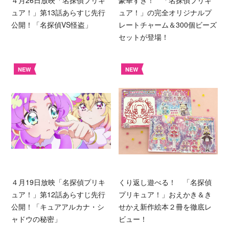
ュア！」第13話あらすじ先行
ュア！」の完全オリジナルプ
公開！「名探偵VS怪盗」
レートチャーム＆300個ビーズ
セットが登場！
NEW
NEW
４月19日放映「名探偵プリキ
くり返し遊べる！ 「名探偵
ュア！」第12話あらすじ先行
プリキュア！」おえかき＆き
公開！「キュアアルカナ・シ
せかえ新作絵本２冊を徹底レ
ャドウの秘密」
ビュー！