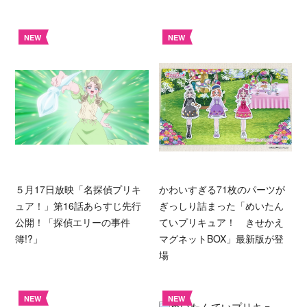
NEW
NEW
５月17日放映「名探偵プリキ
かわいすぎる71枚のパーツが
ュア！」第16話あらすじ先行
ぎっしり詰まった「めいたん
公開！「探偵エリーの事件
ていプリキュア！ きせかえ
簿!?」
マグネットBOX」最新版が登
場
NEW
NEW