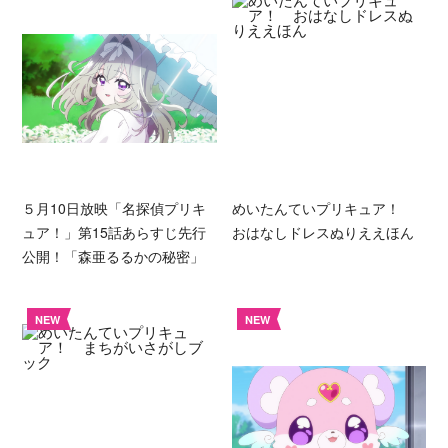
５月10日放映「名探偵プリキ
めいたんていプリキュア！
ュア！」第15話あらすじ先行
おはなしドレスぬりええほん
公開！「森亜るるかの秘密」
NEW
NEW