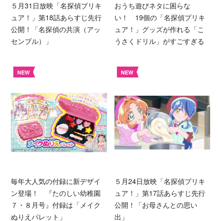
５月31日放映「名探偵プリキ
おうち遊びネタに困らな
ュア！」第18話あらすじ先行
い！ 19個の「名探偵プリキ
公開！「名探偵の共演（アッ
ュア！」グッズが作れる「こ
センブル）」
うさくドリル」がすごすぎる
NEW
NEW
毎年大人気の付録に新デザイ
５月24日放映「名探偵プリキ
ン登場！ 『たのしい幼稚園
ュア！」第17話あらすじ先行
７・８月号』付録は「メイク
公開！「お母さんとの思い
ぬりえパレット」
出」