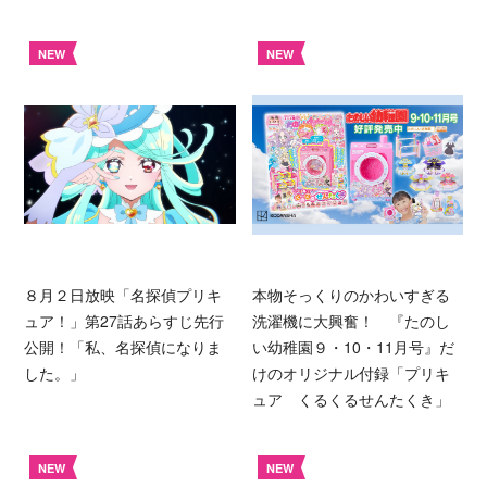
NEW
NEW
８月２日放映「名探偵プリキ
本物そっくりのかわいすぎる
ュア！」第27話あらすじ先行
洗濯機に大興奮！ 『たのし
公開！「私、名探偵になりま
い幼稚園９・10・11月号』だ
した。」
けのオリジナル付録「プリキ
ュア くるくるせんたくき」
NEW
NEW