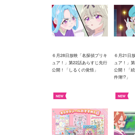
６月28日放映「名探偵プリキ
６月21日
ュア！」第22話あらすじ先行
ュア！」第
公開！「しるくの覚悟」
公開！「続
件簿!?」
NEW
NEW