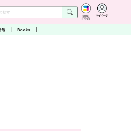
マイページ
講談社
コクリコ
新号
Books