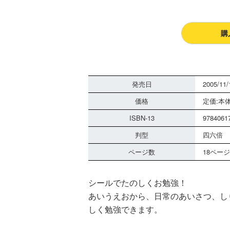
購
発売日
2005/11/
価格
定価:本体
ISBN-13
9784061
判型
四六倍
ページ数
18ページ
シールでたのしくお勉強！
あいうえおから、日常のあいさつ、し
しく勉強できます。