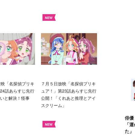
NEW
放映「名探偵プリキ
７月５日放映「名探偵プリキ
24話あらすじ先行
ュア！」第23話あらすじ先行
いと解決！怪事
公開！「くれあと推理とアイ
スクリーム」
俳優
「運
NEW
た」