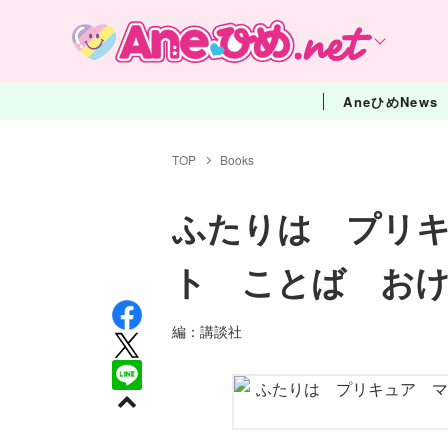
AneひめNews
TOP
Books
ふたりは プリ
ト ことば お
編：講談社