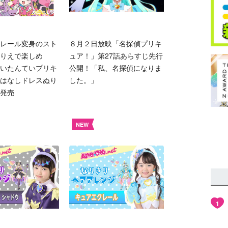
レール変身のスト
８月２日放映「名探偵プリキ
りえで楽しめ
ュア！」第27話あらすじ先行
いたんていプリキ
公開！「私、名探偵になりま
はなしドレスぬり
した。」
発売
NEW
1