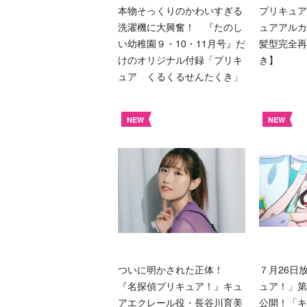
本物そっくりのかわいすぎる
プリキュア
洗濯機に大興奮！ 『たのし
ュアアルカ
い幼稚園９・10・11月号』だ
髪型完全再
けのオリジナル付録「プリキ
き】
ュア くるくるせんたくき」
NEW
NEW
ついに明かされた正体！
７月26日
『名探偵プリキュア！』キュ
ュア！」第
アエクレール役・長谷川育美
公開！「キ