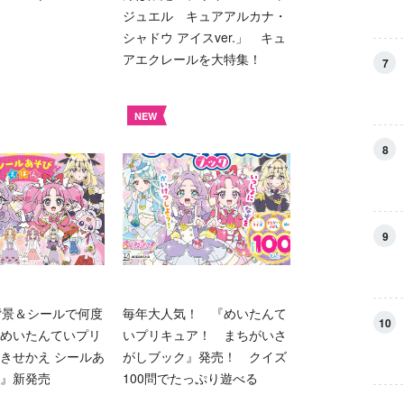
ジュエル キュアアルカナ・
シャドウ アイスver.」 キュ
アエクレールを大特集！
7
NEW
8
9
背景＆シールで何度
毎年大人気！ 『めいたんて
10
めいたんていプリ
いプリキュア！ まちがいさ
きせかえ シールあ
がしブック』発売！ クイズ
』新発売
100問でたっぷり遊べる