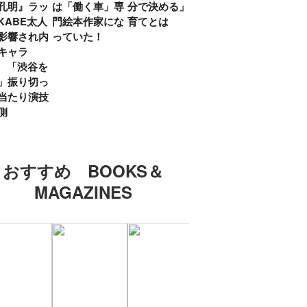
孔明』ラッ
は「働く車」専
分で決める」子
ていた」生みの
弟み
KABE太人
門絵本作家にな
育てとは
親・鷲尾天が男
したひ
影響され内
っていた！
女問わず伝えた
ラマ
キャラ
いこと
所』
? 「渋谷を
「お
」振り切っ
い」
当たり演技
側
おすすめ BOOKS＆
MAGAZINES