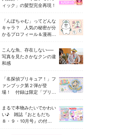
ィック」の髪型完全再現！
「んぽちゃむ」ってどんな
キャラ？ 人気の秘密が分
かるプロフィール＆漫画ま
とめ
こんな魚、存在しない──
写真を見たさかなクンの違
和感
「名探偵プリキュア！」フ
ァンブック第２弾が登
場！ 付録は限定「プリキ
ュアマコトジュエル キュ
アアルカナ・シャドウ ア
まるで本物みたいでかわい
イスver.」 キュアエクレ
い♪ 雑誌『おともだち
ールを大特集！
８・９・10月号』の付録
は『サーティワン アイス
クリームやさん』