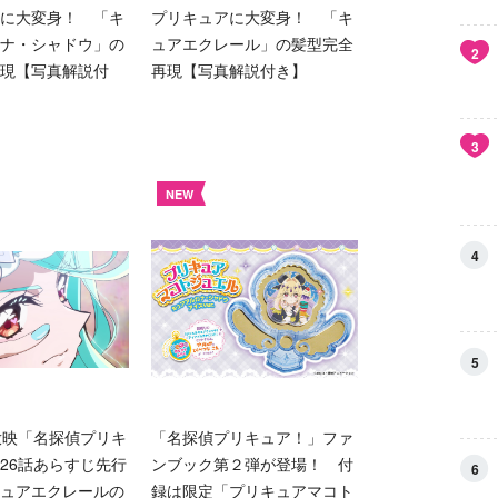
に大変身！ 「キ
プリキュアに大変身！ 「キ
ナ・シャドウ」の
ュアエクレール」の髪型完全
2
現【写真解説付
再現【写真解説付き】
3
NEW
4
5
放映「名探偵プリキ
「名探偵プリキュア！」ファ
26話あらすじ先行
ンブック第２弾が登場！ 付
6
ュアエクレールの
録は限定「プリキュアマコト