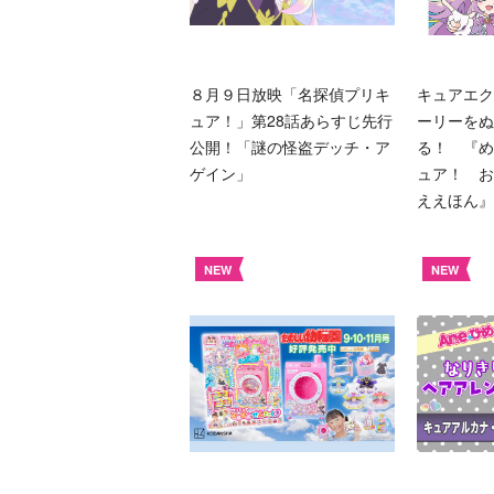
８月９日放映「名探偵プリキ
キュアエク
ュア！」第28話あらすじ先行
ーリーをぬ
公開！「謎の怪盗デッチ・ア
る！ 『め
ゲイン」
ュア！ お
ええほん』
NEW
NEW