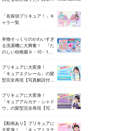
異変
「名探偵プリキュア！」キ
ャラ一覧
本物そっくりのかわいすぎ
る洗濯機に大興奮！ 『た
のしい幼稚園９・10・11
月号』だけのオリジナル付
録「プリキュア くるくる
プリキュアに大変身！
せんたくき」
「キュアエクレール」の髪
型完全再現【写真解説付
き】
プリキュアに大変身！
「キュアアルカナ・シャド
ウ」の髪型完全再現【写真
解説付き】
【動画あり】プリキュアに
大変身！ 「キュアミステ