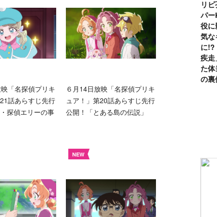
リピ
パー
役に
気な
に!
疾走
た体
の裏
放映「名探偵プリキ
６月14日放映「名探偵プリキ
21話あらすじ先行
ュア！」第20話あらすじ先行
・探偵エリーの事
公開！「とある島の伝説」
NEW