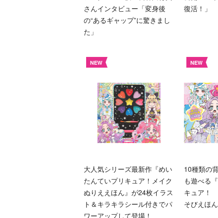
さんインタビュー「変身後
復活！」
の“あるギャップ”に驚きまし
た」
NEW
NEW
大人気シリーズ最新作『めい
10種類の
たんていプリキュア！メイク
も遊べる『
ぬりええほん』が24枚イラス
キュア！ 
ト＆キラキラシール付きでパ
そびえほん
ワーアップして登場！