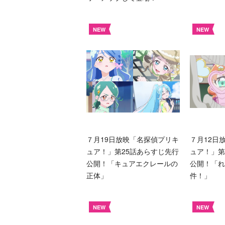
NEW
NEW
７月19日放映「名探偵プリキ
７月12日
ュア！」第25話あらすじ先行
ュア！」第
公開！「キュアエクレールの
公開！「れ
正体」
件！」
NEW
NEW