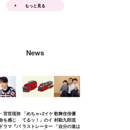
もっと見る
News
・宮世琉弥
「めちゃ×2イケ
歌舞伎俳優 中
「プリキュアは
俳優
命を感じ
てるッ！」のイ
村勘九郎流
20年前からジェ
汰「
ドラマ『パ
ラストレーター
「自分の道は自
ンダーを意識し
える