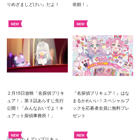
りめざましどけい』だよ！
依頼！」
NEW
NEW
２月15日放映「名探偵プリキ
『名探偵プリキュア！』はな
ュア！」第３話あらすじ先行
まるかわいい！スペシャルブ
公開！「みんなおいでよ！キ
ックを応募者全員に無料プレ
ュアット探偵事務所！」
ゼント
NEW
NEW