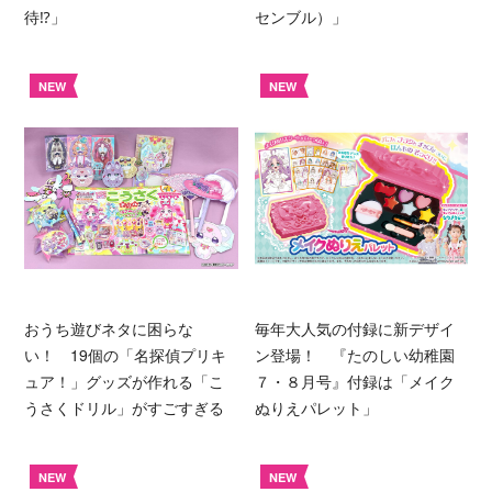
待⁉︎」
センブル）」
NEW
NEW
おうち遊びネタに困らな
毎年大人気の付録に新デザイ
い！ 19個の「名探偵プリキ
ン登場！ 『たのしい幼稚園
ュア！」グッズが作れる「こ
７・８月号』付録は「メイク
うさくドリル」がすごすぎる
ぬりえパレット」
NEW
NEW