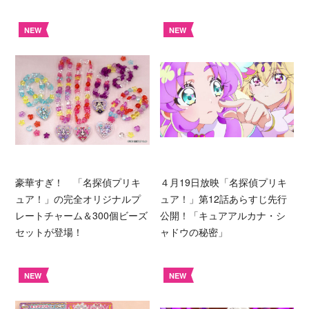
NEW
NEW
豪華すぎ！ 「名探偵プリキ
４月19日放映「名探偵プリキ
ュア！」の完全オリジナルプ
ュア！」第12話あらすじ先行
レートチャーム＆300個ビーズ
公開！「キュアアルカナ・シ
セットが登場！
ャドウの秘密」
NEW
NEW