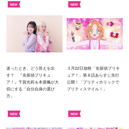
NEW
NEW
迷ったとき、どう答えを出
３月22日放映「名探偵プリキ
す？ 『名探偵プリキュ
ュア！」第８話あらすじ先行
ア！』千賀光莉＆本渡楓が大
公開！「プリティホリックで
切にする「自分自身の選び
プリティスマイル！」
方」
NEW
NEW