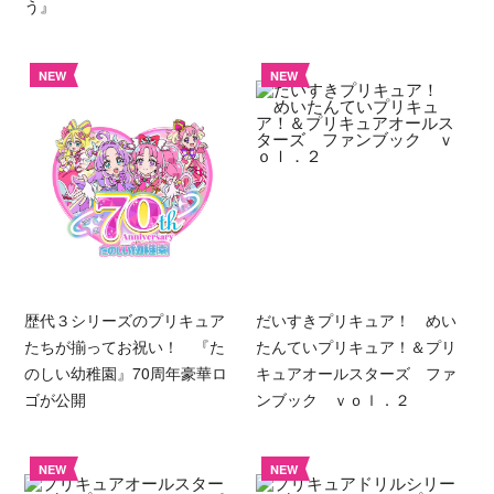
う』
NEW
NEW
歴代３シリーズのプリキュア
だいすきプリキュア！ めい
たちが揃ってお祝い！ 『た
たんていプリキュア！＆プリ
のしい幼稚園』70周年豪華ロ
キュアオールスターズ ファ
ゴが公開
ンブック ｖｏｌ．２
NEW
NEW