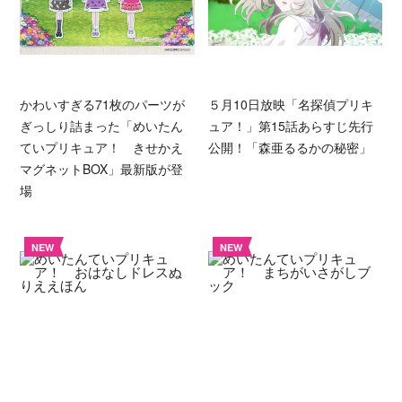
かわいすぎる71枚のパーツが
５月10日放映「名探偵プリキ
ぎっしり詰まった「めいたん
ュア！」第15話あらすじ先行
ていプリキュア！ きせかえ
公開！「森亜るるかの秘密」
マグネットBOX」最新版が登
場
NEW
NEW