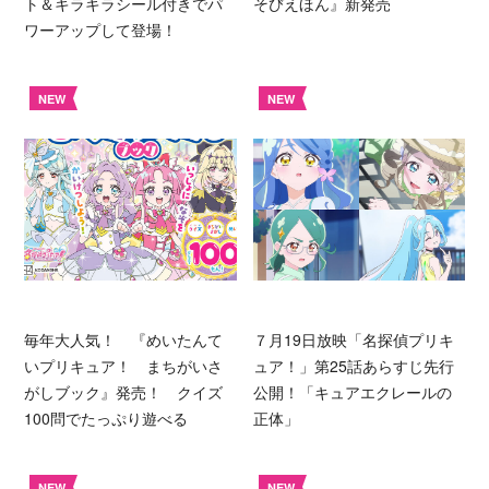
ト＆キラキラシール付きでパ
そびえほん』新発売
ワーアップして登場！
NEW
NEW
毎年大人気！ 『めいたんて
７月19日放映「名探偵プリキ
いプリキュア！ まちがいさ
ュア！」第25話あらすじ先行
がしブック』発売！ クイズ
公開！「キュアエクレールの
100問でたっぷり遊べる
正体」
NEW
NEW