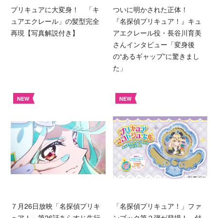
プリキュアに大変身！ 「キ
ついに明かされた正体！
ュアエクレール」の髪型完全
『名探偵プリキュア！』キュ
再現【写真解説付き】
アエクレール役・長谷川育美
さんインタビュー「変身後
の“あるギャップ”に驚きまし
た」
NEW
NEW
７月26日放映「名探偵プリキ
「名探偵プリキュア！」ファ
ュア！」第26話あらすじ先行
ンブック第２弾が登場！ 付