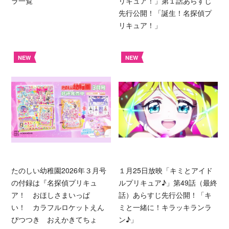
ラ一覧
リキュア！」第１話あらすじ
先行公開！「誕生！名探偵プ
リキュア！」
NEW
NEW
たのしい幼稚園2026年３月号
１月25日放映「キミとアイド
の付録は『名探偵プリキュ
ルプリキュア♪」第49話（最終
ア！ おほしさまいっぱ
話）あらすじ先行公開！「キ
い！ カラフルロケットえん
ミと一緒に！キラッキランラ
ぴつつき おえかきてちょ
ン♪」