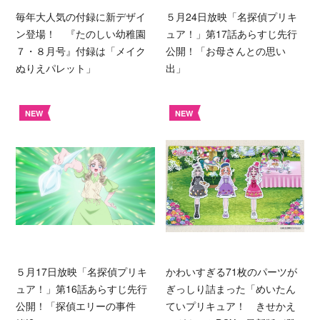
毎年大人気の付録に新デザイ
５月24日放映「名探偵プリキ
ン登場！ 『たのしい幼稚園
ュア！」第17話あらすじ先行
７・８月号』付録は「メイク
公開！「お母さんとの思い
ぬりえパレット」
出」
NEW
NEW
５月17日放映「名探偵プリキ
かわいすぎる71枚のパーツが
ュア！」第16話あらすじ先行
ぎっしり詰まった「めいたん
公開！「探偵エリーの事件
ていプリキュア！ きせかえ