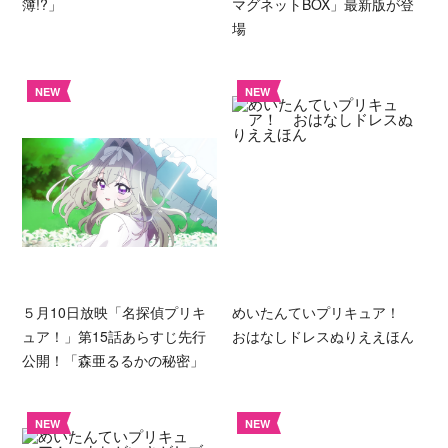
簿!?」
マグネットBOX」最新版が登
場
NEW
NEW
５月10日放映「名探偵プリキ
めいたんていプリキュア！
ュア！」第15話あらすじ先行
おはなしドレスぬりええほん
公開！「森亜るるかの秘密」
NEW
NEW