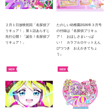
２月１日放映初回「名探偵プ
たのしい幼稚園2026年３月号
リキュア！」第１話あらすじ
の付録は『名探偵プリキュ
先行公開！「誕生！名探偵プ
ア！ おほしさまいっぱ
リキュア！」
い！ カラフルロケットえん
ぴつつき おえかきてちょ
う』
NEW
NEW