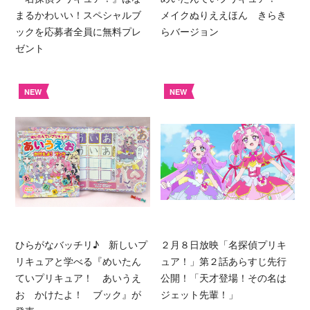
まるかわいい！スペシャルブ
メイクぬりええほん きらき
ックを応募者全員に無料プレ
らバージョン
ゼント
NEW
NEW
ひらがなバッチリ♪ 新しいプ
２月８日放映「名探偵プリキ
リキュアと学べる『めいたん
ュア！」第２話あらすじ先行
ていプリキュア！ あいうえ
公開！「天才登場！その名は
お かけたよ！ ブック』が
ジェット先輩！」