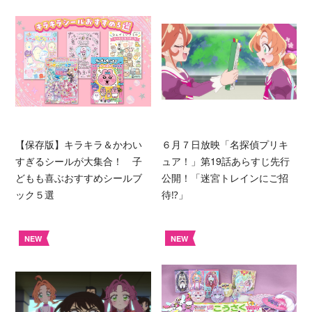
【保存版】キラキラ＆かわい
６月７日放映「名探偵プリキ
すぎるシールが大集合！ 子
ュア！」第19話あらすじ先行
どもも喜ぶおすすめシールブ
公開！「迷宮トレインにご招
ック５選
待⁉︎」
NEW
NEW