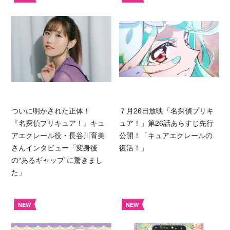
ついに明かされた正体！
７月26日放映「名探偵プリキ
『名探偵プリキュア！』キュ
ュア！」第26話あらすじ先行
アエクレール役・長谷川育美
公開！「キュアエクレールの
さんインタビュー「変身後
復活！」
の“あるギャップ”に驚きまし
た」
NEW
NEW