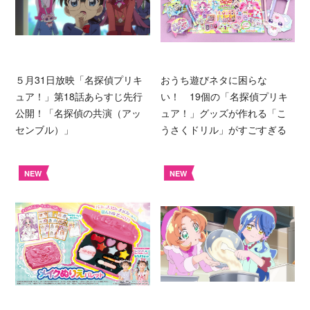
５月31日放映「名探偵プリキ
おうち遊びネタに困らな
ュア！」第18話あらすじ先行
い！ 19個の「名探偵プリキ
公開！「名探偵の共演（アッ
ュア！」グッズが作れる「こ
センブル）」
うさくドリル」がすごすぎる
NEW
NEW