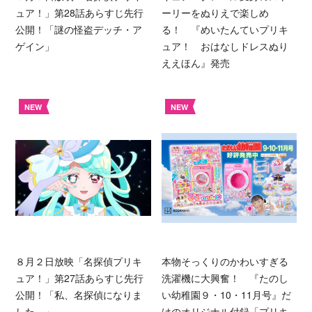
ュア！」第28話あらすじ先行
ーリーをぬりえで楽しめ
公開！「謎の怪盗デッチ・ア
る！ 『めいたんていプリキ
ゲイン」
ュア！ おはなしドレスぬり
ええほん』発売
NEW
NEW
８月２日放映「名探偵プリキ
本物そっくりのかわいすぎる
ュア！」第27話あらすじ先行
洗濯機に大興奮！ 『たのし
公開！「私、名探偵になりま
い幼稚園９・10・11月号』だ
した。」
けのオリジナル付録「プリキ