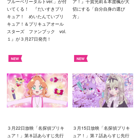
ブルーベリータルトver.」が付
ア！』千賀光莉＆本渡楓が大
いてくる！ 『だいすきプリ
切にする「自分自身の選び
キュア！ めいたんていプリ
方」
キュア！＆プリキュアオール
スターズ ファンブック vol.
１』が３月27日発売！
NEW
NEW
３月22日放映「名探偵プリキ
３月15日放映「名探偵プリキ
ュア！」第８話あらすじ先行
ュア！」第７話あらすじ先行