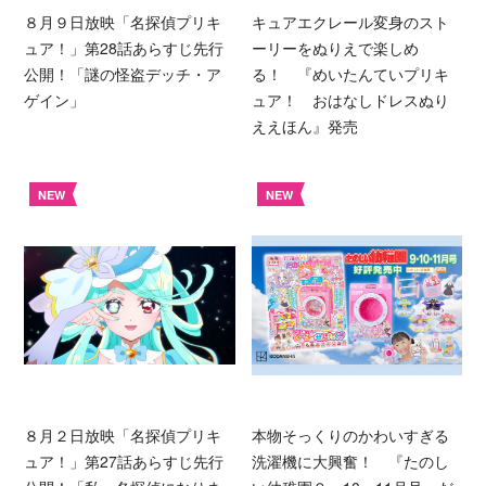
８月９日放映「名探偵プリキ
キュアエクレール変身のスト
ュア！」第28話あらすじ先行
ーリーをぬりえで楽しめ
公開！「謎の怪盗デッチ・ア
る！ 『めいたんていプリキ
ゲイン」
ュア！ おはなしドレスぬり
ええほん』発売
NEW
NEW
８月２日放映「名探偵プリキ
本物そっくりのかわいすぎる
ュア！」第27話あらすじ先行
洗濯機に大興奮！ 『たのし