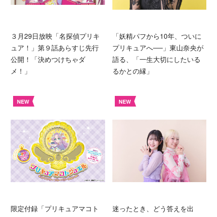
３月29日放映「名探偵プリキ
「妖精パフから10年、ついに
ュア！」第９話あらすじ先行
プリキュアへ──」東山奈央が
公開！「決めつけちゃダ
語る、「一生大切にしたいる
メ！」
るかとの縁」
NEW
NEW
限定付録「プリキュアマコト
迷ったとき、どう答えを出