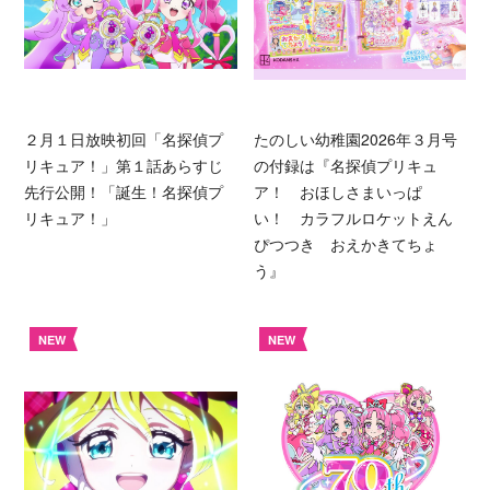
２月１日放映初回「名探偵プ
たのしい幼稚園2026年３月号
リキュア！」第１話あらすじ
の付録は『名探偵プリキュ
先行公開！「誕生！名探偵プ
ア！ おほしさまいっぱ
リキュア！」
い！ カラフルロケットえん
ぴつつき おえかきてちょ
う』
NEW
NEW