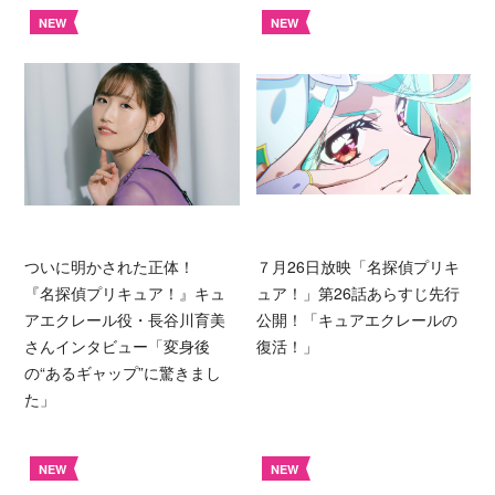
NEW
NEW
ついに明かされた正体！
７月26日放映「名探偵プリキ
『名探偵プリキュア！』キュ
ュア！」第26話あらすじ先行
アエクレール役・長谷川育美
公開！「キュアエクレールの
さんインタビュー「変身後
復活！」
の“あるギャップ”に驚きまし
た」
NEW
NEW