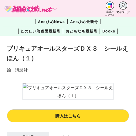
マイページ
講談社
コクリコ
AneひめNews
Aneひめ最新号
たのしい幼稚園最新号
おともだち最新号
Books
プリキュアオールスターズＤＸ３ シールえ
ほん（１）
編：講談社
購入はこちら