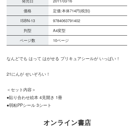
発売日
2011/03/16
価格
定価:本体714円(税別)
ISBN-13
9784063791402
判型
A4変型
ページ数
10ページ
なんどでも はって はがせる プリキュアシールが いっぱい！
21にんが せいぞろい！
＜セット内容＞
●貼り合わせ絵本 4見開き 1冊
●弱粘PPシール 3シート
オンライン書店