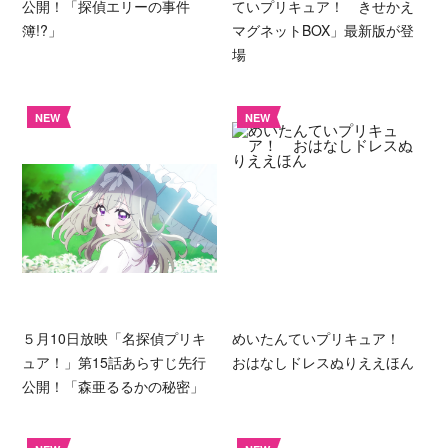
公開！「探偵エリーの事件
ていプリキュア！ きせかえ
簿!?」
マグネットBOX」最新版が登
場
NEW
NEW
５月10日放映「名探偵プリキ
めいたんていプリキュア！
ュア！」第15話あらすじ先行
おはなしドレスぬりええほん
公開！「森亜るるかの秘密」