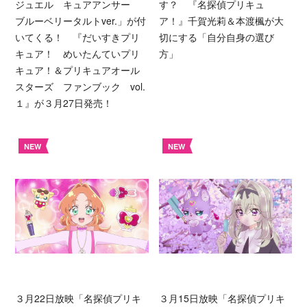
ジュエル キュアアンサー
す？ 『名探偵プリキュ
ブルーベリータルトver.」が付
ア！』千賀光莉＆本渡楓が大
いてくる！ 『だいすきプリ
切にする「自分自身の選び
キュア！ めいたんていプリ
方」
キュア！＆プリキュアオール
スターズ ファンブック vol.
１』が３月27日発売！
NEW
NEW
３月22日放映「名探偵プリキ
３月15日放映「名探偵プリキ