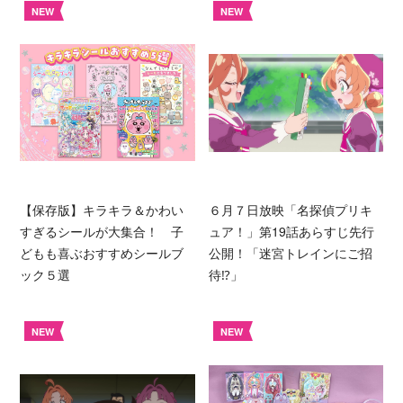
NEW
NEW
【保存版】キラキラ＆かわい
６月７日放映「名探偵プリキ
すぎるシールが大集合！ 子
ュア！」第19話あらすじ先行
どもも喜ぶおすすめシールブ
公開！「迷宮トレインにご招
ック５選
待⁉︎」
NEW
NEW