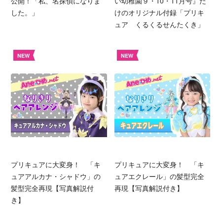
公開！「私、名探偵になりま
い幼稚園９・10・11月号』だ
した。」
けのオリジナル付録「プリキ
ュア くるくるせんたくき」
NEW
NEW
プリキュアに大変身！ 「キ
プリキュアに大変身！ 「キ
ュアアルカナ・シャドウ」の
ュアエクレール」の髪型完全
髪型完全再現【写真解説付
再現【写真解説付き】
き】