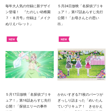
毎年大人気の付録に新デザイ
５月24日放映「名探偵プリキ
ン登場！ 『たのしい幼稚園
ュア！」第17話あらすじ先行
７・８月号』付録は「メイク
公開！「お母さんとの思い
ぬりえパレット」
出」
NEW
NEW
５月17日放映「名探偵プリキ
かわいすぎる71枚のパーツが
ュア！」第16話あらすじ先行
ぎっしり詰まった「めいたん
公開！「探偵エリーの事件
ていプリキュア！ きせかえ