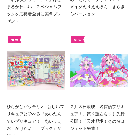
まるかわいい！スペシャルブ
メイクぬりええほん きらき
ックを応募者全員に無料プレ
らバージョン
ゼント
NEW
NEW
ひらがなバッチリ♪ 新しいプ
２月８日放映「名探偵プリキ
リキュアと学べる『めいたん
ュア！」第２話あらすじ先行
ていプリキュア！ あいうえ
公開！「天才登場！その名は
お かけたよ！ ブック』が
ジェット先輩！」