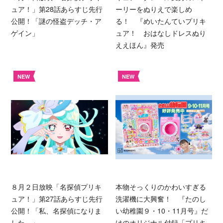
ュア！」第28話あらすじ先行
ーリーをぬりえで楽しめ
公開！「謎の怪盗デッチ・ア
る！ 『めいたんていプリキ
ゲイン」
ュア！ おはなしドレスぬり
ええほん』発売
NEW
NEW
８月２日放映「名探偵プリキ
本物そっくりのかわいすぎる
ュア！」第27話あらすじ先行
洗濯機に大興奮！ 『たのし
公開！「私、名探偵になりま
い幼稚園９・10・11月号』だ
した。」
けのオリジナル付録「プリキ