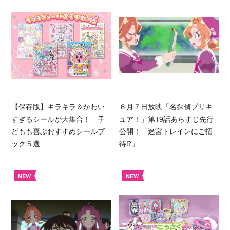
【保存版】キラキラ＆かわい
６月７日放映「名探偵プリキ
すぎるシールが大集合！ 子
ュア！」第19話あらすじ先行
どもも喜ぶおすすめシールブ
公開！「迷宮トレインにご招
ック５選
待⁉︎」
NEW
NEW