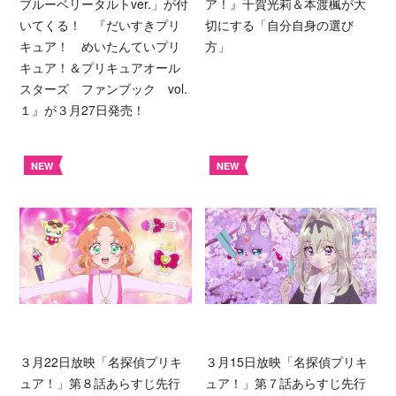
ブルーベリータルトver.」が付
ア！』千賀光莉＆本渡楓が大
いてくる！ 『だいすきプリ
切にする「自分自身の選び
キュア！ めいたんていプリ
方」
キュア！＆プリキュアオール
スターズ ファンブック vol.
１』が３月27日発売！
NEW
NEW
３月22日放映「名探偵プリキ
３月15日放映「名探偵プリキ
ュア！」第８話あらすじ先行
ュア！」第７話あらすじ先行