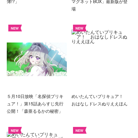
簿!?」
マグネットBOX」最新版が登
場
NEW
NEW
５月10日放映「名探偵プリキ
めいたんていプリキュア！
ュア！」第15話あらすじ先行
おはなしドレスぬりええほん
公開！「森亜るるかの秘密」
NEW
NEW