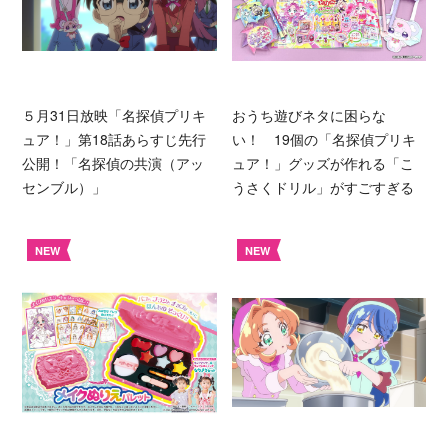
５月31日放映「名探偵プリキ
おうち遊びネタに困らな
ュア！」第18話あらすじ先行
い！ 19個の「名探偵プリキ
公開！「名探偵の共演（アッ
ュア！」グッズが作れる「こ
センブル）」
うさくドリル」がすごすぎる
NEW
NEW