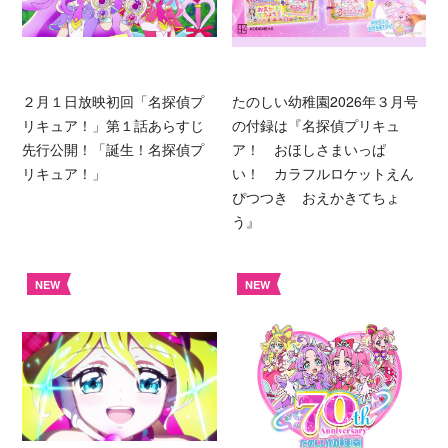
２月１日放映初回「名探偵プ
たのしい幼稚園2026年３月号
リキュア！」第１話あらすじ
の付録は『名探偵プリキュ
先行公開！「誕生！名探偵プ
ア！ おほしさまいっぱ
リキュア！」
い！ カラフルロケットえん
ぴつつき おえかきてちょ
う』
NEW
NEW