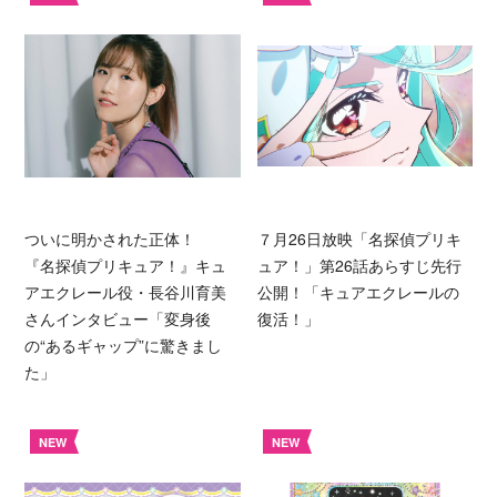
ついに明かされた正体！
７月26日放映「名探偵プリキ
『名探偵プリキュア！』キュ
ュア！」第26話あらすじ先行
アエクレール役・長谷川育美
公開！「キュアエクレールの
さんインタビュー「変身後
復活！」
の“あるギャップ”に驚きまし
た」
NEW
NEW