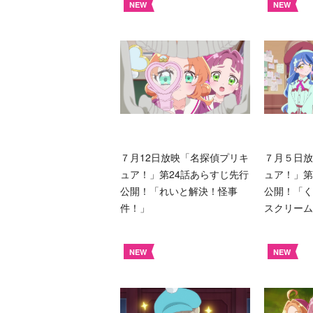
NEW
NEW
７月12日放映「名探偵プリキ
７月５日放
ュア！」第24話あらすじ先行
ュア！」第
公開！「れいと解決！怪事
公開！「く
件！」
スクリーム
NEW
NEW