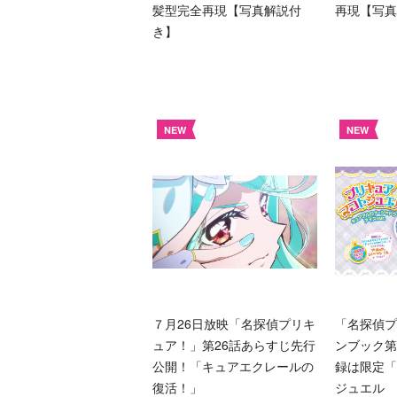
髪型完全再現【写真解説付
再現【写真
き】
NEW
NEW
７月26日放映「名探偵プリキ
「名探偵プ
ュア！」第26話あらすじ先行
ンブック第
公開！「キュアエクレールの
録は限定「
復活！」
ジュエル 