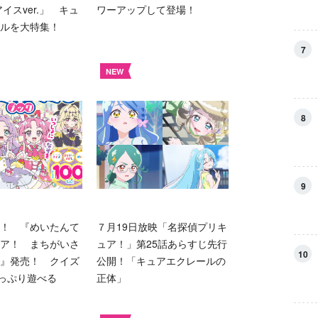
イスver.」 キュ
ワーアップして登場！
ルを大特集！
7
NEW
8
9
！ 『めいたんて
７月19日放映「名探偵プリキ
ア！ まちがいさ
ュア！」第25話あらすじ先行
10
』発売！ クイズ
公開！「キュアエクレールの
たっぷり遊べる
正体」