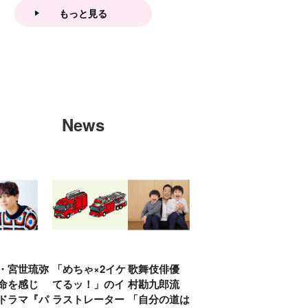
もっと見る
News
・宮世琉弥
「めちゃ×2イケ
歌舞伎俳優 中
「プリキュアは
俳優
命を感じ
てるッ！」のイ
村勘九郎流
20年前からジェ
汰「
ドラマ『パ
ラストレーター
「自分の道は自
ンダーを意識し
える