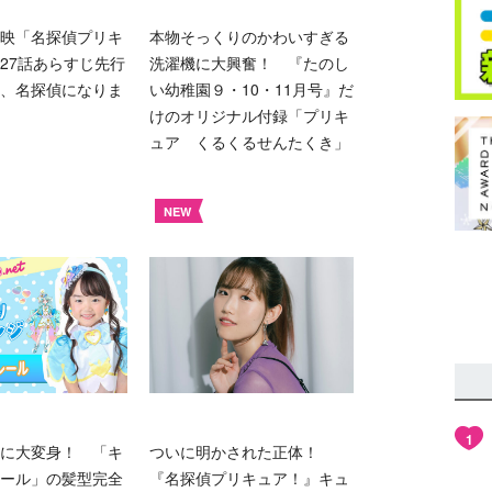
映「名探偵プリキ
本物そっくりのかわいすぎる
27話あらすじ先行
洗濯機に大興奮！ 『たのし
、名探偵になりま
い幼稚園９・10・11月号』だ
けのオリジナル付録「プリキ
ュア くるくるせんたくき」
NEW
1
に大変身！ 「キ
ついに明かされた正体！
ール」の髪型完全
『名探偵プリキュア！』キュ