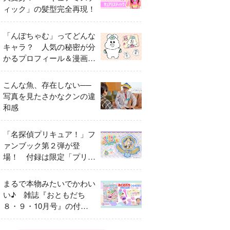
ィック」の髪型完全再現！
「んぽちゃむ」ってどんな
キャラ？ 人気の秘密が分
かるプロフィール＆漫画ま
とめ
こんな魚、存在しない──
写真を見たさかなクンの違
和感
「名探偵プリキュア！」フ
ァンブック第２弾が登
場！ 付録は限定「プリキ
ュアマコトジュエル キュ
アアルカナ・シャドウ ア
まるで本物みたいでかわい
イスver.」 キュアエクレ
い♪ 雑誌『おともだち
ールを大特集！
８・９・10月号』の付録
は『サーティワン アイス
クリームやさん』