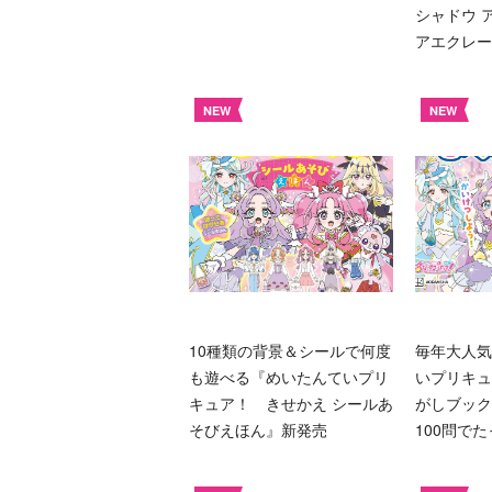
シャドウ ア
アエクレー
NEW
NEW
10種類の背景＆シールで何度
毎年大人気
も遊べる『めいたんていプリ
いプリキュ
キュア！ きせかえ シールあ
がしブック
そびえほん』新発売
100問で