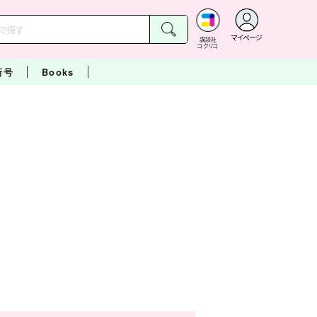
マイページ
講談社
コクリコ
新号
Books