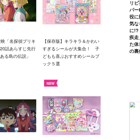
リピ
パー
役に
気な
に!
疾走
放映「名探偵プリキ
【保存版】キラキラ＆かわい
た体
20話あらすじ先行
すぎるシールが大集合！ 子
の裏
ある島の伝説」
どもも喜ぶおすすめシールブ
ック５選
NEW