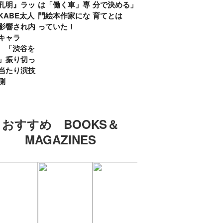
孔明』ラッ
は「働く車」専
分で決める」子
ていた」生みの
弟み
KABE太人
門絵本作家にな
育てとは
親・鷲尾天が男
したひ
影響され内
っていた！
女問わず伝えた
ラマ
キャラ
いこと
所』
? 「渋谷を
「お
」振り切っ
い」
当たり演技
側
おすすめ BOOKS＆
MAGAZINES