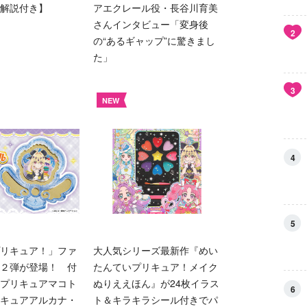
解説付き】
アエクレール役・長谷川育美
さんインタビュー「変身後
2
の“あるギャップ”に驚きまし
た」
3
NEW
4
5
リキュア！」ファ
大人気シリーズ最新作『めい
２弾が登場！ 付
たんていプリキュア！メイク
プリキュアマコト
ぬりええほん』が24枚イラス
6
キュアアルカナ・
ト＆キラキラシール付きでパ