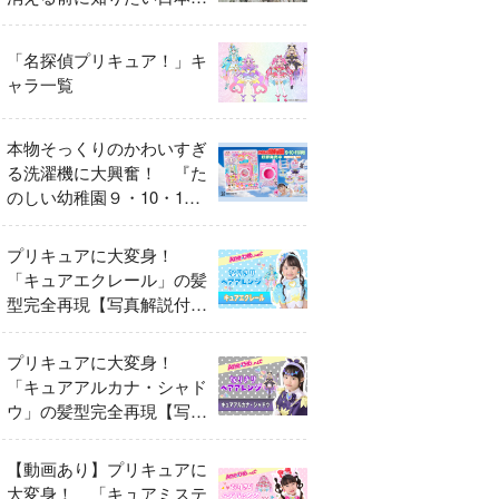
異変
「名探偵プリキュア！」キ
ャラ一覧
本物そっくりのかわいすぎ
る洗濯機に大興奮！ 『た
のしい幼稚園９・10・11
月号』だけのオリジナル付
録「プリキュア くるくる
プリキュアに大変身！
せんたくき」
「キュアエクレール」の髪
型完全再現【写真解説付
き】
プリキュアに大変身！
「キュアアルカナ・シャド
ウ」の髪型完全再現【写真
解説付き】
【動画あり】プリキュアに
大変身！ 「キュアミステ