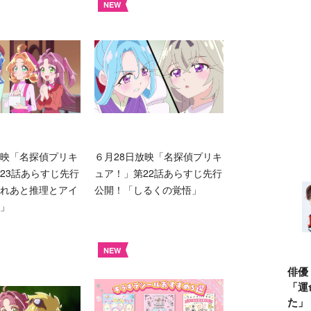
NEW
映「名探偵プリキ
６月28日放映「名探偵プリキ
23話あらすじ先行
ュア！」第22話あらすじ先行
れあと推理とアイ
公開！「しるくの覚悟」
」
NEW
俳優
「運
た」