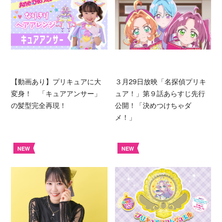
【動画あり】プリキュアに大
３月29日放映「名探偵プリキ
変身！ 「キュアアンサー」
ュア！」第９話あらすじ先行
の髪型完全再現！
公開！「決めつけちゃダ
メ！」
NEW
NEW