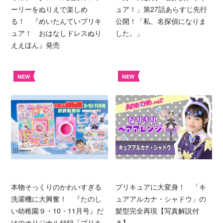
ーリーをぬりえで楽しめ
ュア！」第27話あらすじ先行
る！ 『めいたんていプリキ
公開！「私、名探偵になりま
ュア！ おはなしドレスぬり
した。」
ええほん』発売
NEW
NEW
本物そっくりのかわいすぎる
プリキュアに大変身！ 「キ
洗濯機に大興奮！ 『たのし
ュアアルカナ・シャドウ」の
い幼稚園９・10・11月号』だ
髪型完全再現【写真解説付
けのオリジナル付録「プリキ
き】