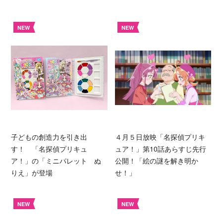
NEW
NEW
子どもの創造力を引き出
４月５日放映「名探偵プリキ
す！ 「名探偵プリキュ
ュア！」第10話あらすじ先行
ア！」の「ミニパレット ぬ
公開！「絵の謎を解き明か
りえ」が登場
せ！」
NEW
NEW