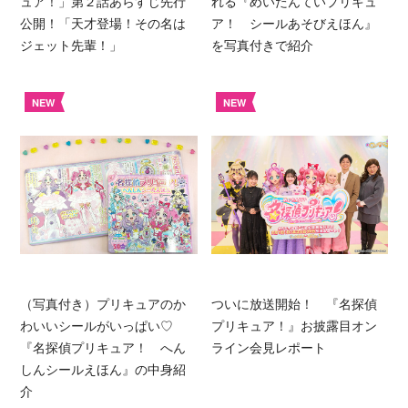
ュア！」第２話あらすじ先行
れる『めいたんていプリキュ
公開！「天才登場！その名は
ア！ シールあそびえほん』
ジェット先輩！」
を写真付きで紹介
NEW
NEW
（写真付き）プリキュアのか
ついに放送開始！ 『名探偵
わいいシールがいっぱい♡
プリキュア！』お披露目オン
『名探偵プリキュア！ へん
ライン会見レポート
しんシールえほん』の中身紹
介