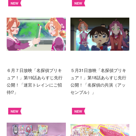
NEW
NEW
６月７日放映「名探偵プリキ
５月31日放映「名探偵プリキ
ュア！」第19話あらすじ先行
ュア！」第18話あらすじ先行
公開！「迷宮トレインにご招
公開！「名探偵の共演（アッ
待⁉︎」
センブル）」
NEW
NEW