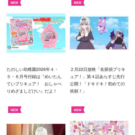
NEW
NEW
たのしい幼稚園2026年４・
２月22日放映「名探偵プリキ
５・６月号付録は『めいたん
ュア！」第４話あらすじ先行
ていプリキュア！ おしゃべ
公開！「ドキドキ！初めての
りめざましどけい』だよ！
依頼！」
NEW
NEW