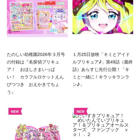
たのしい幼稚園2026年３月号
１月25日放映「キミとアイド
の付録は『名探偵プリキュ
ルプリキュア♪」第49話（最終
ア！ おほしさまいっぱ
話）あらすじ先行公開！「キ
い！ カラフルロケットえん
ミと一緒に！キラッキランラ
ぴつつき おえかきてちょ
ン♪」
う』
NEW
NEW