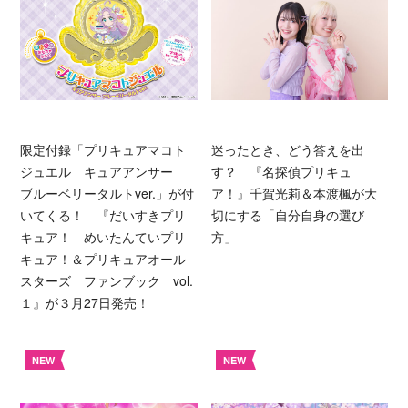
限定付録「プリキュアマコト
迷ったとき、どう答えを出
ジュエル キュアアンサー
す？ 『名探偵プリキュ
ブルーベリータルトver.」が付
ア！』千賀光莉＆本渡楓が大
いてくる！ 『だいすきプリ
切にする「自分自身の選び
キュア！ めいたんていプリ
方」
キュア！＆プリキュアオール
スターズ ファンブック vol.
１』が３月27日発売！
NEW
NEW