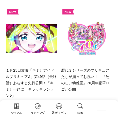
NEW
NEW
１月25日放映「キミとアイド
歴代３シリーズのプリキュア
ルプリキュア♪」第49話（最終
たちが揃ってお祝い！ 『た
話）あらすじ先行公開！「キ
のしい幼稚園』70周年豪華ロ
ミと一緒に！キラッキランラ
ゴが公開
ン♪」
NEW
NEW
ジャンル
ランキング
読者モデル
検索