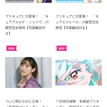
プリキュアに大変身！ 「キ
プリキュアに大変身！ 「キ
ュアアルカナ・シャドウ」の
ュアエクレール」の髪型完全
髪型完全再現【写真解説付
再現【写真解説付き】
き】
NEW
NEW
ついに明かされた正体！
７月26日放映「名探偵プリキ
『名探偵プリキュア！』キュ
ュア！」第26話あらすじ先行