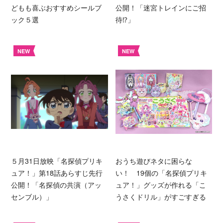
どもも喜ぶおすすめシールブ
公開！「迷宮トレインにご招
ック５選
待⁉︎」
NEW
NEW
５月31日放映「名探偵プリキ
おうち遊びネタに困らな
ュア！」第18話あらすじ先行
い！ 19個の「名探偵プリキ
公開！「名探偵の共演（アッ
ュア！」グッズが作れる「こ
センブル）」
うさくドリル」がすごすぎる