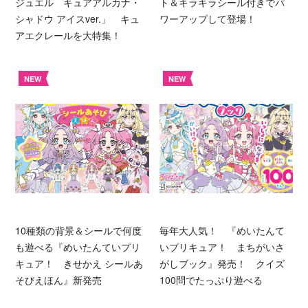
ジュエル キュアアルカナ・
ト＆キラキラシール付きでパ
シャドウ アイスver.」 キュ
ワーアップして登場！
アエクレールを大特集！
NEW
NEW
10種類の背景＆シールで何度
毎年大人気！ 『めいたんて
も遊べる『めいたんていプリ
いプリキュア！ まちがいさ
キュア！ きせかえ シールあ
がしブック』発売！ クイズ
そびえほん』新発売
100問でたっぷり遊べる