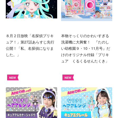
８月２日放映「名探偵プリキ
本物そっくりのかわいすぎる
ュア！」第27話あらすじ先行
洗濯機に大興奮！ 『たのし
公開！「私、名探偵になりま
い幼稚園９・10・11月号』だ
した。」
けのオリジナル付録「プリキ
ュア くるくるせんたくき」
NEW
NEW