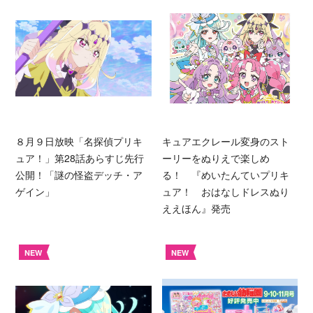
８月９日放映「名探偵プリキ
キュアエクレール変身のスト
ュア！」第28話あらすじ先行
ーリーをぬりえで楽しめ
公開！「謎の怪盗デッチ・ア
る！ 『めいたんていプリキ
ゲイン」
ュア！ おはなしドレスぬり
ええほん』発売
NEW
NEW