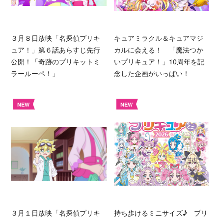
３月８日放映「名探偵プリキ
キュアミラクル＆キュアマジ
ュア！」第６話あらすじ先行
カルに会える！ 「魔法つか
公開！「奇跡のプリキットミ
いプリキュア！」10周年を記
ラールーペ！」
念した企画がいっぱい！
NEW
NEW
３月１日放映「名探偵プリキ
持ち歩けるミニサイズ♪ プリ