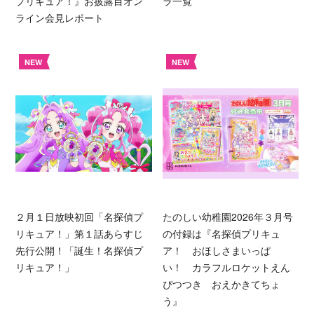
プリキュア！』お披露目オン
ラ一覧
ライン会見レポート
NEW
NEW
２月１日放映初回「名探偵プ
たのしい幼稚園2026年３月号
リキュア！」第１話あらすじ
の付録は『名探偵プリキュ
先行公開！「誕生！名探偵プ
ア！ おほしさまいっぱ
リキュア！」
い！ カラフルロケットえん
ぴつつき おえかきてちょ
う』