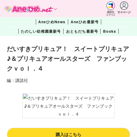
マイページ
講談社
コクリコ
AneひめNews
Aneひめ最新号
たのしい幼稚園最新号
おともだち最新号
Books
だいすきプリキュア！ スイートプリキュア
♪＆プリキュアオールスターズ ファンブッ
クｖｏｌ．４
編：講談社
購入はこちら