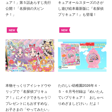
ュア！」第５話あらすじ先行
キュアオールスターズのさが
公開！「名探偵の大ピン
し遊び絵本最新版に『名探偵
チ！」
プリキュア！』も登場！
NEW
NEW
本物そっくりアイシャドウや
たのしい幼稚園2026年４・
リップで『名探偵プリキュ
５・６月号付録は『めいたん
ア！』にメイクできちゃう♡
ていプリキュア！ おしゃべ
プレゼントにもおすすめな、
りめざましどけい』だよ！
お子さまの「やってみたい」