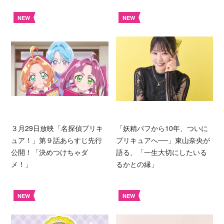
NEW
NEW
３月29日放映「名探偵プリキ
「妖精パフから10年、ついに
ュア！」第９話あらすじ先行
プリキュアへ──」東山奈央が
公開！「決めつけちゃダ
語る、「一生大切にしたいる
メ！」
るかとの縁」
NEW
NEW