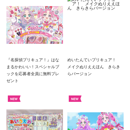
『名探偵プリキュア！』はな
めいたんていプリキュア！
まるかわいい！スペシャルブ
メイクぬりええほん きらき
ックを応募者全員に無料プレ
らバージョン
ゼント
NEW
NEW