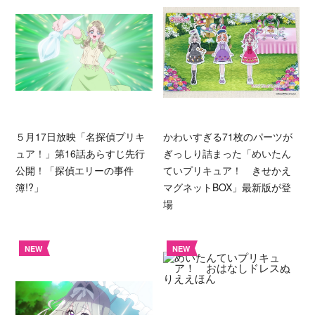
５月17日放映「名探偵プリキ
かわいすぎる71枚のパーツが
ュア！」第16話あらすじ先行
ぎっしり詰まった「めいたん
公開！「探偵エリーの事件
ていプリキュア！ きせかえ
簿!?」
マグネットBOX」最新版が登
場
NEW
NEW