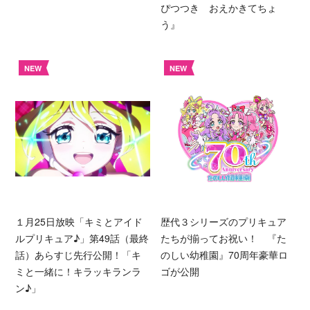
ぴつつき おえかきてちょ
う』
NEW
NEW
１月25日放映「キミとアイド
歴代３シリーズのプリキュア
ルプリキュア♪」第49話（最終
たちが揃ってお祝い！ 『た
話）あらすじ先行公開！「キ
のしい幼稚園』70周年豪華ロ
ミと一緒に！キラッキランラ
ゴが公開
ン♪」