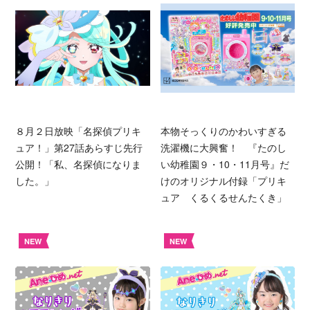
８月２日放映「名探偵プリキ
本物そっくりのかわいすぎる
ュア！」第27話あらすじ先行
洗濯機に大興奮！ 『たのし
公開！「私、名探偵になりま
い幼稚園９・10・11月号』だ
した。」
けのオリジナル付録「プリキ
ュア くるくるせんたくき」
NEW
NEW