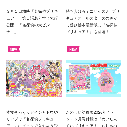
３月１日放映「名探偵プリキ
持ち歩けるミニサイズ♪ プリ
ュア！」第５話あらすじ先行
キュアオールスターズのさが
公開！「名探偵の大ピン
し遊び絵本最新版に『名探偵
チ！」
プリキュア！』も登場！
NEW
NEW
本物そっくりアイシャドウや
たのしい幼稚園2026年４・
リップで『名探偵プリキュ
５・６月号付録は『めいたん
ア！』にメイクできちゃう♡
ていプリキュア！ おしゃべ