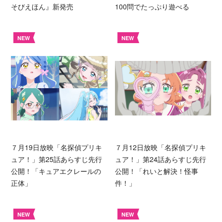
そびえほん』新発売
100問でたっぷり遊べる
NEW
NEW
７月19日放映「名探偵プリキ
７月12日放映「名探偵プリキ
ュア！」第25話あらすじ先行
ュア！」第24話あらすじ先行
公開！「キュアエクレールの
公開！「れいと解決！怪事
正体」
件！」
NEW
NEW