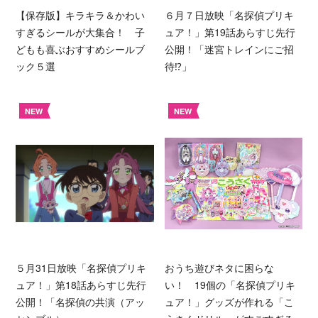
【保存版】キラキラ＆かわい
６月７日放映「名探偵プリキ
すぎるシールが大集合！ 子
ュア！」第19話あらすじ先行
どもも喜ぶおすすめシールブ
公開！「迷宮トレインにご招
ック５選
待⁉︎」
NEW
NEW
５月31日放映「名探偵プリキ
おうち遊びネタに困らな
ュア！」第18話あらすじ先行
い！ 19個の「名探偵プリキ
公開！「名探偵の共演（アッ
ュア！」グッズが作れる「こ