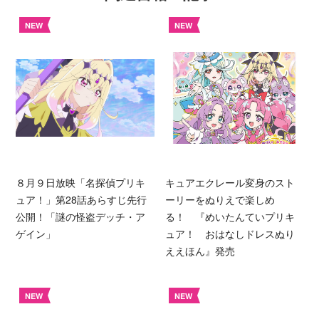
NEW
NEW
８月９日放映「名探偵プリキ
キュアエクレール変身のスト
ュア！」第28話あらすじ先行
ーリーをぬりえで楽しめ
公開！「謎の怪盗デッチ・ア
る！ 『めいたんていプリキ
ゲイン」
ュア！ おはなしドレスぬり
ええほん』発売
NEW
NEW