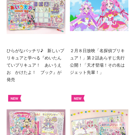
ひらがなバッチリ♪ 新しいプ
２月８日放映「名探偵プリキ
リキュアと学べる『めいたん
ュア！」第２話あらすじ先行
ていプリキュア！ あいうえ
公開！「天才登場！その名は
お かけたよ！ ブック』が
ジェット先輩！」
発売
NEW
NEW