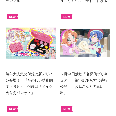
センブル）」
うさくドリル」がすごすぎる
NEW
NEW
毎年大人気の付録に新デザイ
５月24日放映「名探偵プリキ
ン登場！ 『たのしい幼稚園
ュア！」第17話あらすじ先行
７・８月号』付録は「メイク
公開！「お母さんとの思い
ぬりえパレット」
出」
NEW
NEW