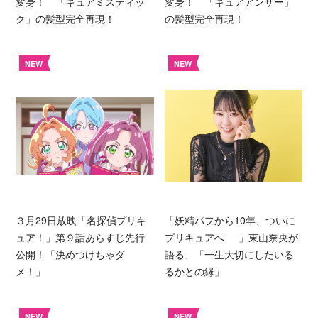
変身！ 「キュアミスティッ
変身！ 「キュアアンサー」
ク」の髪型完全再現！
の髪型完全再現！
NEW
NEW
３月29日放映「名探偵プリキ
「妖精パフから10年、ついに
ュア！」第９話あらすじ先行
プリキュアへ──」東山奈央が
公開！「決めつけちゃダ
語る、「一生大切にしたいる
メ！」
るかとの縁」
NEW
NEW