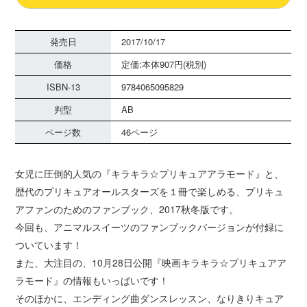
発売日
2017/10/17
価格
定価:本体907円(税別)
ISBN-13
9784065095829
判型
AB
ページ数
46ページ
女児に圧倒的人気の『キラキラ☆プリキュアアラモード』と、
歴代のプリキュアオールスターズを１冊で楽しめる、プリキュ
アファンのためのファンブック、2017秋冬版です。
今回も、アニマルスイーツのファンブックバージョンが付録に
ついています！
また、大注目の、10月28日公開『映画キラキラ☆プリキュアア
ラモード』の情報もいっぱいです！
そのほかに、エンディング曲ダンスレッスン、なりきりキュア