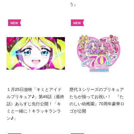
う』
NEW
NEW
１月25日放映「キミとアイド
歴代３シリーズのプリキュア
ルプリキュア♪」第49話（最終
たちが揃ってお祝い！ 『た
話）あらすじ先行公開！「キ
のしい幼稚園』70周年豪華ロ
ミと一緒に！キラッキランラ
ゴが公開
ン♪」