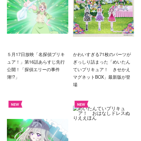
５月17日放映「名探偵プリキ
かわいすぎる71枚のパーツが
ュア！」第16話あらすじ先行
ぎっしり詰まった「めいたん
公開！「探偵エリーの事件
ていプリキュア！ きせかえ
簿!?」
マグネットBOX」最新版が登
場
NEW
NEW