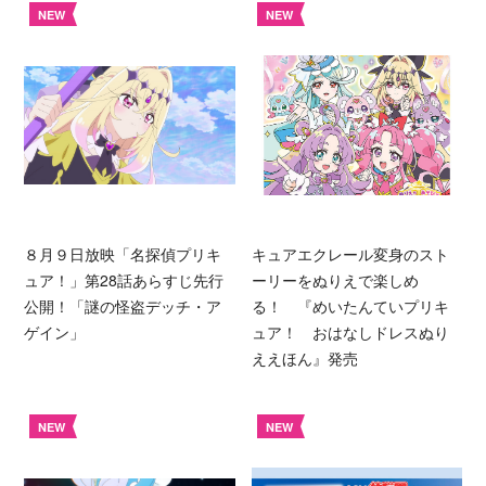
NEW
NEW
８月９日放映「名探偵プリキ
キュアエクレール変身のスト
ュア！」第28話あらすじ先行
ーリーをぬりえで楽しめ
公開！「謎の怪盗デッチ・ア
る！ 『めいたんていプリキ
ゲイン」
ュア！ おはなしドレスぬり
ええほん』発売
NEW
NEW