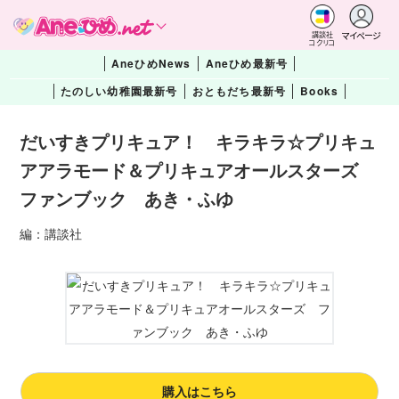
マイページ
講談社
コクリコ
AneひめNews
Aneひめ最新号
たのしい幼稚園最新号
おともだち最新号
Books
だいすきプリキュア！ キラキラ☆プリキュ
アアラモード＆プリキュアオールスターズ
ファンブック あき・ふゆ
編：講談社
購入はこちら