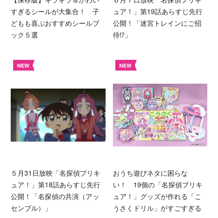
すぎるシールが大集合！ 子
ュア！」第19話あらすじ先行
どもも喜ぶおすすめシールブ
公開！「迷宮トレインにご招
ック５選
待⁉︎」
NEW
NEW
５月31日放映「名探偵プリキ
おうち遊びネタに困らな
ュア！」第18話あらすじ先行
い！ 19個の「名探偵プリキ
公開！「名探偵の共演（アッ
ュア！」グッズが作れる「こ
センブル）」
うさくドリル」がすごすぎる