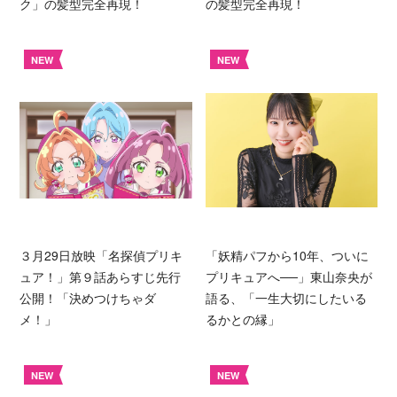
ク」の髪型完全再現！
の髪型完全再現！
NEW
NEW
３月29日放映「名探偵プリキ
「妖精パフから10年、ついに
ュア！」第９話あらすじ先行
プリキュアへ──」東山奈央が
公開！「決めつけちゃダ
語る、「一生大切にしたいる
メ！」
るかとの縁」
NEW
NEW