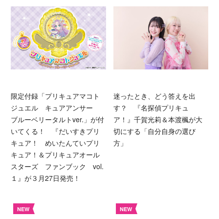
限定付録「プリキュアマコト
迷ったとき、どう答えを出
ジュエル キュアアンサー
す？ 『名探偵プリキュ
ブルーベリータルトver.」が付
ア！』千賀光莉＆本渡楓が大
いてくる！ 『だいすきプリ
切にする「自分自身の選び
キュア！ めいたんていプリ
方」
キュア！＆プリキュアオール
スターズ ファンブック vol.
１』が３月27日発売！
NEW
NEW