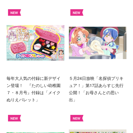
NEW
NEW
毎年大人気の付録に新デザイ
５月24日放映「名探偵プリキ
ン登場！ 『たのしい幼稚園
ュア！」第17話あらすじ先行
７・８月号』付録は「メイク
公開！「お母さんとの思い
ぬりえパレット」
出」
NEW
NEW