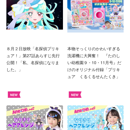
８月２日放映「名探偵プリキ
本物そっくりのかわいすぎる
ュア！」第27話あらすじ先行
洗濯機に大興奮！ 『たのし
公開！「私、名探偵になりま
い幼稚園９・10・11月号』だ
した。」
けのオリジナル付録「プリキ
ュア くるくるせんたくき」
NEW
NEW