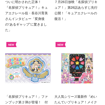
ついに明かされた正体！
７月26日放映「名探偵プリキ
『名探偵プリキュア！』キュ
ュア！」第26話あらすじ先行
アエクレール役・長谷川育美
公開！「キュアエクレールの
さんインタビュー「変身後
復活！」
の“あるギャップ”に驚きまし
た」
NEW
NEW
「名探偵プリキュア！」ファ
大人気シリーズ最新作『めい
ンブック第２弾が登場！ 付
たんていプリキュア！メイク