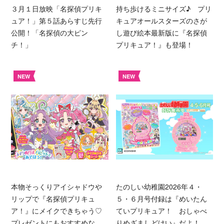
３月１日放映「名探偵プリキ
持ち歩けるミニサイズ♪ プリ
ュア！」第５話あらすじ先行
キュアオールスターズのさが
公開！「名探偵の大ピン
し遊び絵本最新版に『名探偵
チ！」
プリキュア！』も登場！
NEW
NEW
本物そっくりアイシャドウや
たのしい幼稚園2026年４・
リップで『名探偵プリキュ
５・６月号付録は『めいたん
ア！』にメイクできちゃう♡
ていプリキュア！ おしゃべ
プレゼントにもおすすめな、
りめざましどけい』だよ！