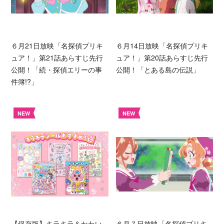
６月21日放映「名探偵プリキ
６月14日放映「名探偵プリキ
ュア！」第21話あらすじ先行
ュア！」第20話あらすじ先行
公開！「続・探偵エリーの事
公開！「とある島の伝説」
件簿!?」
NEW
NEW
【保存版】キラキラ＆かわい
６月７日放映「名探偵プリキ