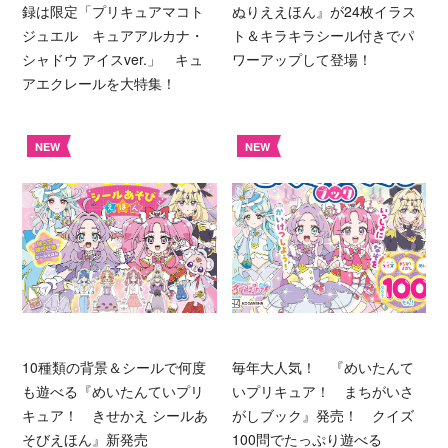
録は限定「プリキュアマコト
ぬりええほん』が24枚イラス
ジュエル キュアアルカナ・
ト＆キラキラシール付きでパ
シャドウ アイスver.」 キュ
ワーアップして登場！
アエクレールを大特集！
NEW
NEW
10種類の背景＆シールで何度
毎年大人気！ 『めいたんて
も遊べる『めいたんていプリ
いプリキュア！ まちがいさ
キュア！ きせかえ シールあ
がしブック』発売！ クイズ
そびえほん』新発売
100問でたっぷり遊べる