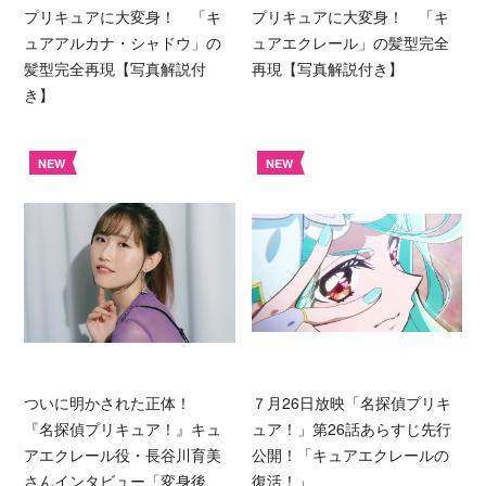
プリキュアに大変身！ 「キ
プリキュアに大変身！ 「キ
ュアアルカナ・シャドウ」の
ュアエクレール」の髪型完全
髪型完全再現【写真解説付
再現【写真解説付き】
き】
NEW
NEW
ついに明かされた正体！
７月26日放映「名探偵プリキ
『名探偵プリキュア！』キュ
ュア！」第26話あらすじ先行
アエクレール役・長谷川育美
公開！「キュアエクレールの
さんインタビュー「変身後
復活！」