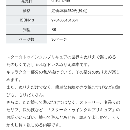
発売日
2019/07/08
価格
定価:本体580円(税別)
ISBN-13
9784065161654
判型
B5
ページ数
36ページ
スター☆トゥインクルプリキュアの世界をぬりえで楽しめる、
たのしくておしゃれなドレスぬりえ絵本です。
キャラクター部分の色が抜けていて、その部分のぬりえが楽し
めます。
また、ぬりえだけでなく、簡単なお絵かきや線むすびなどの遊
びも、もりだくさん。
さらに、ただ塗って遊ぶだけではなく、ストーリー、名乗りの
セリフ、決め技など、「スター☆トゥインクルプリキュア」の
お話がいっぱい。塗って遊んだあとも、読んで楽しめて、くり
かえし長く親しめる内容です。