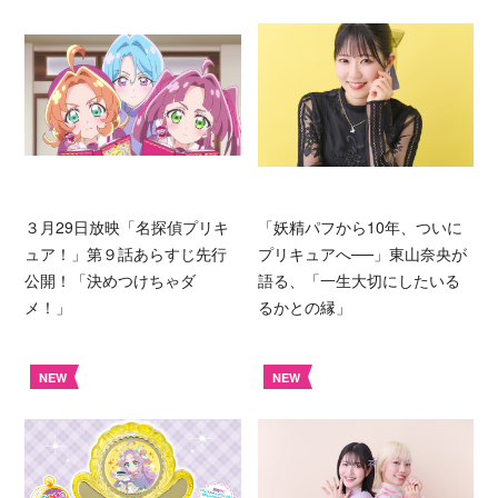
３月29日放映「名探偵プリキ
「妖精パフから10年、ついに
ュア！」第９話あらすじ先行
プリキュアへ──」東山奈央が
公開！「決めつけちゃダ
語る、「一生大切にしたいる
メ！」
るかとの縁」
NEW
NEW