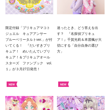
限定付録「プリキュアマコト
迷ったとき、どう答えを出
ジュエル キュアアンサー
す？ 『名探偵プリキュ
ブルーベリータルトver.」が付
ア！』千賀光莉＆本渡楓が大
いてくる！ 『だいすきプリ
切にする「自分自身の選び
キュア！ めいたんていプリ
方」
キュア！＆プリキュアオール
スターズ ファンブック vol.
１』が３月27日発売！
NEW
NEW