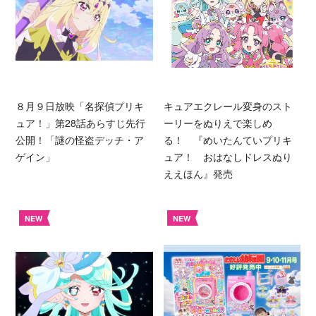
８月９日放映「名探偵プリキ
キュアエクレール変身のスト
ュア！」第28話あらすじ先行
ーリーをぬりえで楽しめ
公開！「謎の怪盗デッチ・ア
る！ 『めいたんていプリキ
ゲイン」
ュア！ おはなしドレスぬり
ええほん』発売
NEW
NEW