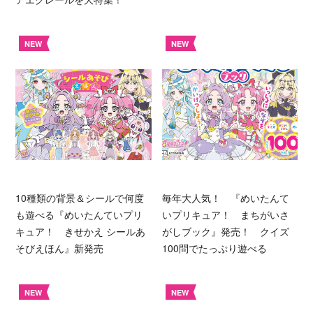
NEW
NEW
10種類の背景＆シールで何度
毎年大人気！ 『めいたんて
も遊べる『めいたんていプリ
いプリキュア！ まちがいさ
キュア！ きせかえ シールあ
がしブック』発売！ クイズ
そびえほん』新発売
100問でたっぷり遊べる
NEW
NEW