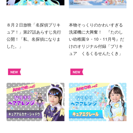
８月２日放映「名探偵プリキ
本物そっくりのかわいすぎる
ュア！」第27話あらすじ先行
洗濯機に大興奮！ 『たのし
公開！「私、名探偵になりま
い幼稚園９・10・11月号』だ
した。」
けのオリジナル付録「プリキ
ュア くるくるせんたくき」
NEW
NEW