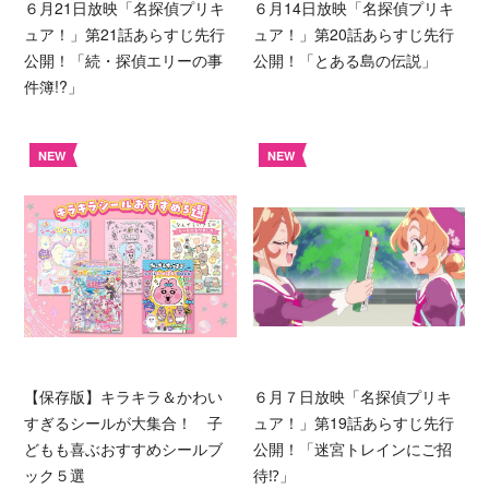
６月21日放映「名探偵プリキ
６月14日放映「名探偵プリキ
ュア！」第21話あらすじ先行
ュア！」第20話あらすじ先行
公開！「続・探偵エリーの事
公開！「とある島の伝説」
件簿!?」
NEW
NEW
【保存版】キラキラ＆かわい
６月７日放映「名探偵プリキ
すぎるシールが大集合！ 子
ュア！」第19話あらすじ先行
どもも喜ぶおすすめシールブ
公開！「迷宮トレインにご招
ック５選
待⁉︎」