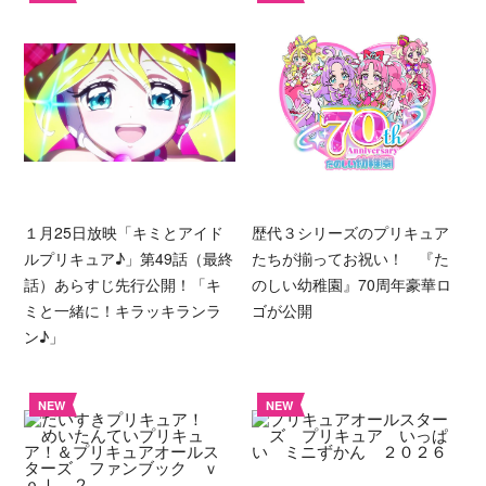
１月25日放映「キミとアイド
歴代３シリーズのプリキュア
ルプリキュア♪」第49話（最終
たちが揃ってお祝い！ 『た
話）あらすじ先行公開！「キ
のしい幼稚園』70周年豪華ロ
ミと一緒に！キラッキランラ
ゴが公開
ン♪」
NEW
NEW