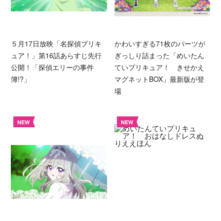
５月17日放映「名探偵プリキ
かわいすぎる71枚のパーツが
ュア！」第16話あらすじ先行
ぎっしり詰まった「めいたん
公開！「探偵エリーの事件
ていプリキュア！ きせかえ
簿!?」
マグネットBOX」最新版が登
場
NEW
NEW