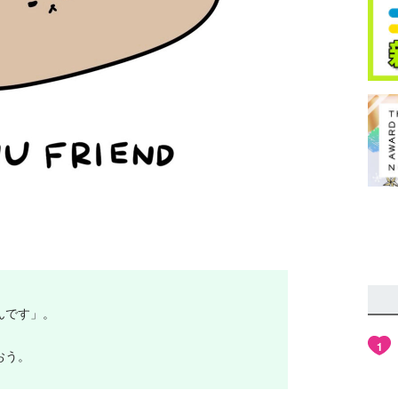
んです」。
1
おう。