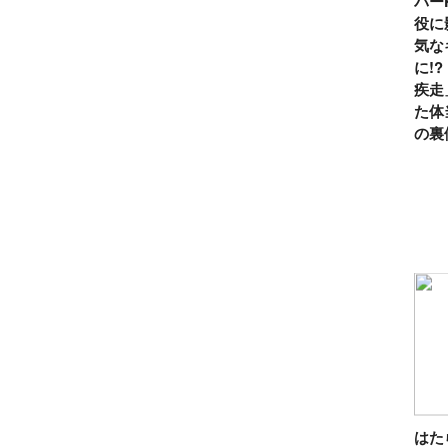
パー
役に
気な
に!
疾走
た体
の裏
は