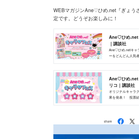
WEBマガジンAne♡ひめ.net『ぎ
定です。どうぞお楽しみに！
Ane♡ひめ.n
｜講談社
Ane♡ひめ.ne
ーをどんどん人気
ズを作りたい」そ
ントです！
Ane♡ひめ.n
リコ｜講談社
オリジナルキャラク
果を発表！ 投票結
部が最終選考を行
share