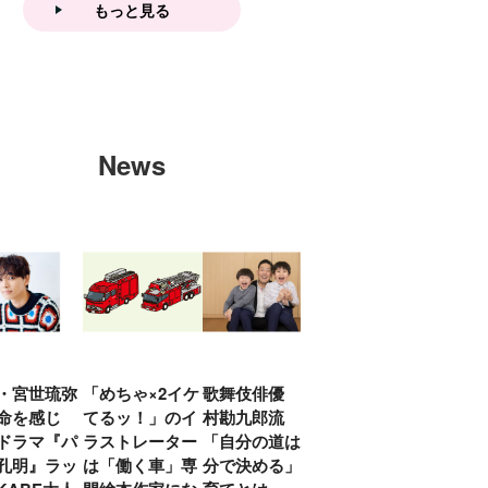
もっと見る
News
・宮世琉弥
「めちゃ×2イケ
歌舞伎俳優 中
「プリキュアは
俳優
命を感じ
てるッ！」のイ
村勘九郎流
20年前からジェ
汰「
ドラマ『パ
ラストレーター
「自分の道は自
ンダーを意識し
える
孔明』ラッ
は「働く車」専
分で決める」子
ていた」生みの
弟み