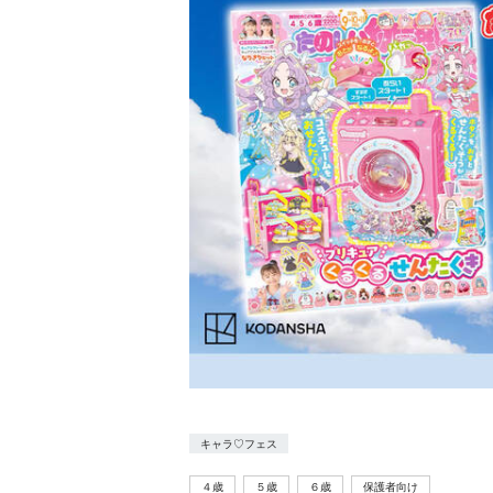
キャラ♡フェス
４歳
５歳
６歳
保護者向け