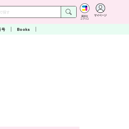
マイページ
講談社
コクリコ
新号
Books