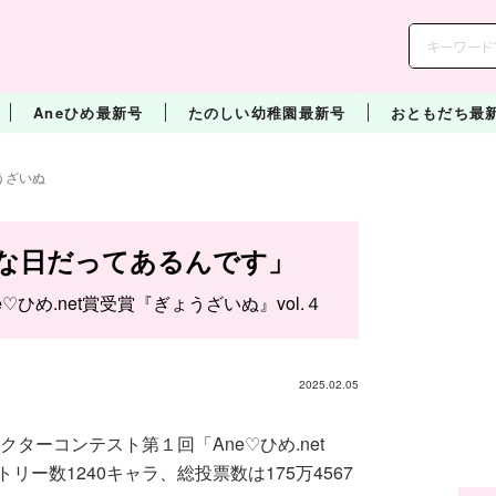
Aneひめ最新号
たのしい幼稚園最新号
おともだち最
うざいぬ
な日だってあるんです」
e♡ひめ.net賞受賞『ぎょうざいぬ』vol.４
2025.02.05
クターコンテスト第１回「Ane♡ひめ.net
ー数1240キャラ、総投票数は175万4567