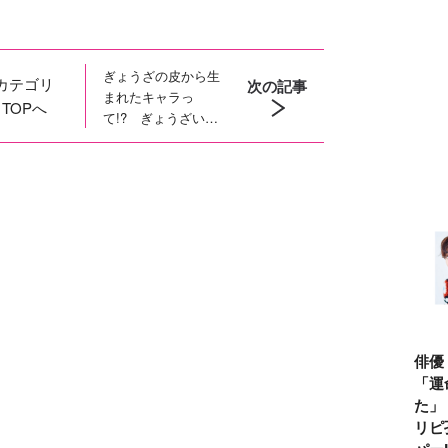
ぎょうざの皮から生
カテゴリ
次の記事
まれたキャラっ
TOPへ
て!? ぎょうざいぬ
の２コマ漫画「かん
かん照り」
俳優
「運
た」
リピ