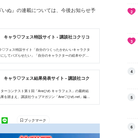
ょうざいぬ』の連載については、今後お知らせ予
2
et キャラ♡フェス特設サイト - 講談社コクリコ
3
tキャラ♡フェス特設サイト「自分のつくったかわいいキャラクタ
者にしてバズらせたい」「自分のキャラクターの絵本やグッ
んな、キャラクターを作りたいクリエイターを応援するイベ
4
et キャラ♡フェス結果発表サイト - 講談社コク
ターコンテスト第１回「Aneひめ キャラフェス」の最終結
果を踏まえ、講談社ウェブマガジン「Ane♡ひめ.net」編集
5
い、優秀作品を決定しました。
ブックマーク
6