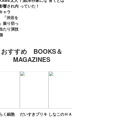
KABE太人
門絵本作家にな
育てとは
親・鷲尾天が男
したひ
影響され内
っていた！
女問わず伝えた
ラマ
キャラ
いこと
所』
? 「渋谷を
「お
」振り切っ
い」
当たり演技
側
おすすめ BOOKS＆
MAGAZINES
たらく細胞
だいすきプリキ
しなこのＨＡＰ
エスターバニー
ＴＯ