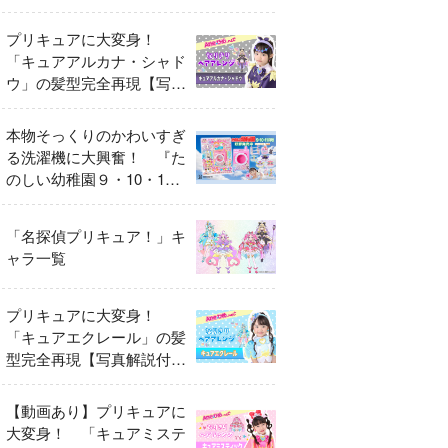
異変
プリキュアに大変身！
「キュアアルカナ・シャド
ウ」の髪型完全再現【写真
解説付き】
本物そっくりのかわいすぎ
る洗濯機に大興奮！ 『た
のしい幼稚園９・10・11
月号』だけのオリジナル付
録「プリキュア くるくる
「名探偵プリキュア！」キ
せんたくき」
ャラ一覧
プリキュアに大変身！
「キュアエクレール」の髪
型完全再現【写真解説付
き】
【動画あり】プリキュアに
大変身！ 「キュアミステ