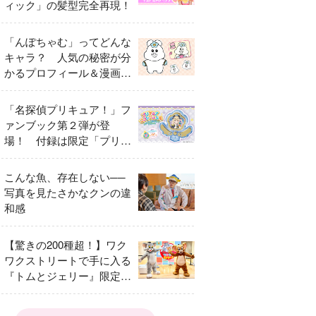
ィック」の髪型完全再現！
「んぽちゃむ」ってどんな
キャラ？ 人気の秘密が分
かるプロフィール＆漫画ま
とめ
「名探偵プリキュア！」フ
ァンブック第２弾が登
場！ 付録は限定「プリキ
ュアマコトジュエル キュ
アアルカナ・シャドウ ア
こんな魚、存在しない──
イスver.」 キュアエクレ
写真を見たさかなクンの違
ールを大特集！
和感
【驚きの200種超！】ワク
ワクストリートで手に入る
『トムとジェリー』限定グ
ッズ特集