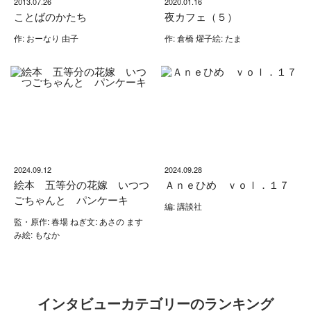
2013.07.26
2020.01.16
ことばのかたち
夜カフェ（５）
作: おーなり 由子
作: 倉橋 燿子絵: たま
2024.09.12
2024.09.28
絵本 五等分の花嫁 いつつ
Ａｎｅひめ ｖｏｌ．１７
ごちゃんと パンケーキ
編: 講談社
監・原作: 春場 ねぎ文: あさの ます
み絵: もなか
インタビューカテゴリーのランキング