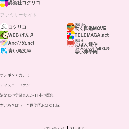
講談社コクリコ
ファミリーサイト
講談社の
コクリコ
動く図鑑MOVE
WEB げんき
TELEMAGA.net
講談社
Aneひめ.net
えほん通信
はやみねかおる FAN CLUB
青い鳥文庫
赤い夢学園
ボンボンアカデミー
ディズニーファン
講談社の学習まんが 日本の歴史
本とあそぼう 全国訪問おはなし隊
お問い合わせ
利用規約