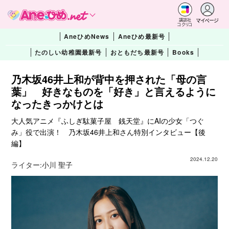
マイページ
講談社
コクリコ
AneひめNews
Aneひめ最新号
たのしい幼稚園最新号
おともだち最新号
Books
乃木坂46井上和が背中を押された「母の言
葉」 好きなものを「好き」と言えるように
なったきっかけとは
大人気アニメ『ふしぎ駄菓子屋 銭天堂』にAIの少女「つぐ
み」役で出演！ 乃木坂46井上和さん特別インタビュー【後
編】
2024.12.20
ライター:
小川 聖子