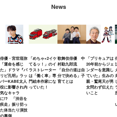
News
俳優・宮世琉弥
「めちゃ×2イケ
歌舞伎俳優 中
「プリキュアは
「運命を感じ
てるッ！」のイ
村勘九郎流
20年前からジェ
た」ドラマ『パ
ラストレーター
「自分の道は自
ンダーを意識し
リピ孔明』ラッ
は「働く車」専
分で決める」子
ていた」生みの
パーKABE太人
門絵本作家にな
育てとは
親・鷲尾天が男
役に影響され内
っていた！
女問わず伝えた
気なキャラ
いこと
に!? 「渋谷を
疾走」振り切っ
た体当たり演技
の裏側