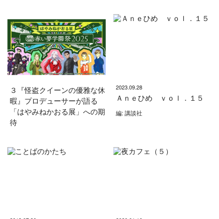
2023.09.28
３『怪盗クイーンの優雅な休
Ａｎｅひめ ｖｏｌ．１５
暇』プロデューサーが語る
「はやみねかおる展」への期
編: 講談社
待