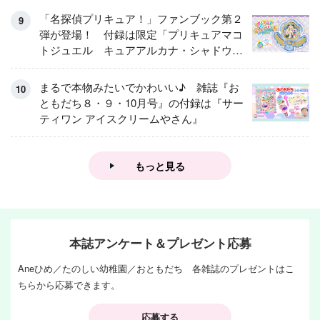
「名探偵プリキュア！」ファンブック第２
弾が登場！ 付録は限定「プリキュアマコ
トジュエル キュアアルカナ・シャドウ
アイスver.」 キュアエクレールを大特
集！
まるで本物みたいでかわいい♪ 雑誌『お
ともだち８・９・10月号』の付録は『サー
ティワン アイスクリームやさん』
もっと見る
本誌アンケート＆プレゼント応募
Aneひめ／たのしい幼稚園／おともだち 各雑誌のプレゼントはこ
ちらから応募できます。
応募する