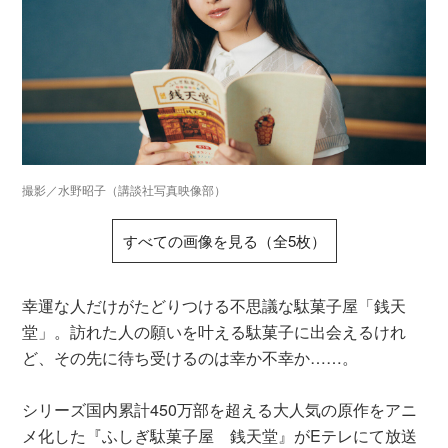
撮影／水野昭子（講談社写真映像部）
すべての画像を見る（全5枚）
幸運な人だけがたどりつける不思議な駄菓子屋「銭天
堂」。訪れた人の願いを叶える駄菓子に出会えるけれ
ど、その先に待ち受けるのは幸か不幸か……。
シリーズ国内累計450万部を超える大人気の原作をアニ
メ化した『ふしぎ駄菓子屋 銭天堂』がEテレにて放送