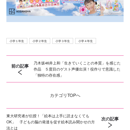
小学１年生
小学２年生
小学３年生
小学４年生
乃木坂46井上和「生きていくことの本質」を感じた
前の記事
作品 ５度目のゲスト声優出演！役作りで意識した
「独特の存在感」
カテゴリ
TOPへ
東大研究者が伝授！「絵本は上手に読まなくても
次の記事
OK」 子どもの脳の発達を促す絵本読み聞かせの方
法とは