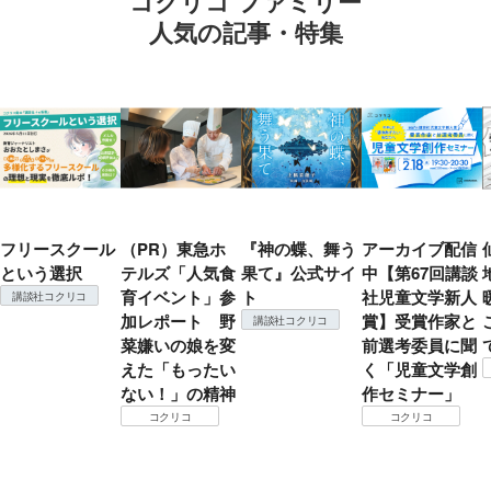
コクリコ ファミリー
人気の記事・特集
フリースクール
（PR）東急ホ
『神の蝶、舞う
アーカイブ配信
という選択
テルズ「人気食
果て』公式サイ
中【第67回講談
育イベント」参
ト
社児童文学新人
講談社コクリコ
加レポート 野
賞】受賞作家と
講談社コクリコ
菜嫌いの娘を変
前選考委員に聞
えた「もったい
く「児童文学創
ない！」の精神
作セミナー」
コクリコ
コクリコ