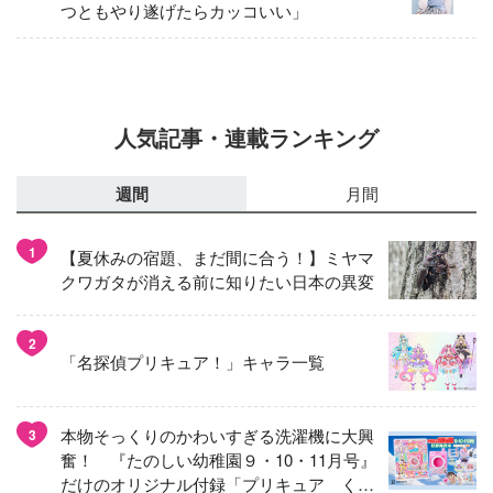
つともやり遂げたらカッコいい」
人気記事・連載ランキング
週間
月間
1
【夏休みの宿題、まだ間に合う！】ミヤマ
クワガタが消える前に知りたい日本の異変
2
「名探偵プリキュア！」キャラ一覧
本物そっくりのかわいすぎる洗濯機に大興
3
奮！ 『たのしい幼稚園９・10・11月号』
だけのオリジナル付録「プリキュア くる