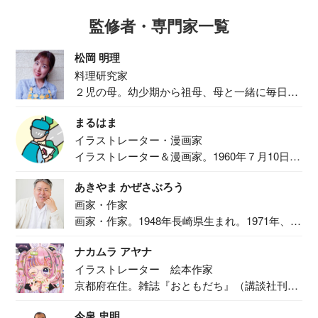
監修者・専門家一覧
松岡 明理
料理研究家
２児の母。幼少期から祖母、母と一緒に毎日の
食事作り...
まるはま
イラストレーター・漫画家
イラストレーター＆漫画家。1960年７月10日生
ま...
あきやま かぜさぶろう
画家・作家
画家・作家。1948年長崎県生まれ。1971年、
二...
ナカムラ アヤナ
イラストレーター 絵本作家
京都府在住。雑誌『おともだち』（講談社刊）
で『おし...
今泉 忠明