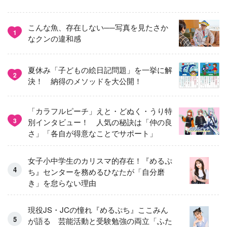
こんな魚、存在しない──写真を見たさか
1
なクンの違和感
夏休み「子どもの絵日記問題」を一挙に解
2
決！ 納得のメソッドを大公開！
「カラフルピーチ」えと・どぬく・うり特
3
別インタビュー！ 人気の秘訣は「仲の良
さ」「各自が得意なことでサポート」
女子小中学生のカリスマ的存在！『めるぷ
ち』センターを務めるひなたが「自分磨
き」を怠らない理由
現役JS・JCの憧れ『めるぷち』ここみん
が語る 芸能活動と受験勉強の両立「ふた