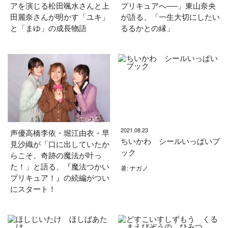
アを演じる松田颯水さんと上
プリキュアへ──」東山奈央
田麗奈さんが明かす「ユキ」
が語る、「一生大切にしたい
と「まゆ」の成長物語
るるかとの縁」
2021.08.23
声優高橋李依・堀江由衣・早
ちいかわ シールいっぱいブ
見沙織が「口に出していたか
ック
らこそ、奇跡の魔法が叶っ
た！」と語る、『魔法つかい
著: ナガノ
プリキュア！』の続編がつい
にスタート！