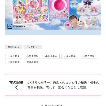
お笑い芸人
インタビュー
小学１年生
小学２年生
小学３年生
小学４年生
小学５年生
小学６年生
保護者向け
前の記事
EXITりんたろー。兼近とのコンビ仲の秘訣「相手の
背景を想像」忘れず「出会えたことに感謝」