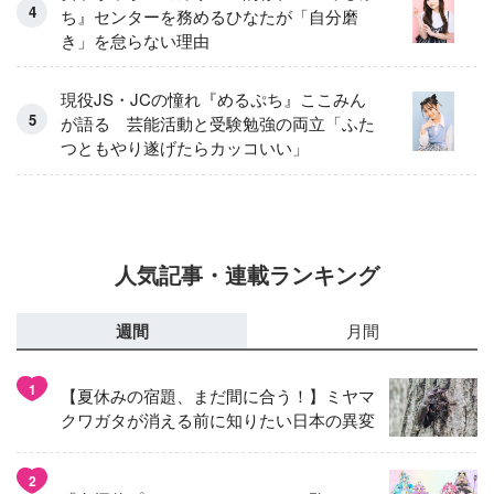
ち』センターを務めるひなたが「自分磨
き」を怠らない理由
現役JS・JCの憧れ『めるぷち』ここみん
が語る 芸能活動と受験勉強の両立「ふた
つともやり遂げたらカッコいい」
人気記事・連載ランキング
週間
月間
1
【夏休みの宿題、まだ間に合う！】ミヤマ
クワガタが消える前に知りたい日本の異変
2