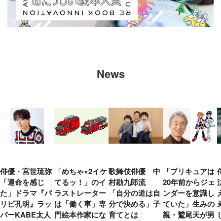
News
俳優・宮世琉弥
「めちゃ×2イケ
歌舞伎俳優 中
「プリキュアは
「運命を感じ
てるッ！」のイ
村勘九郎流
20年前からジェ
た」ドラマ『パ
ラストレーター
「自分の道は自
ンダーを意識し
リピ孔明』ラッ
は「働く車」専
分で決める」子
ていた」生みの
パーKABE太人
門絵本作家にな
育てとは
親・鷲尾天が男