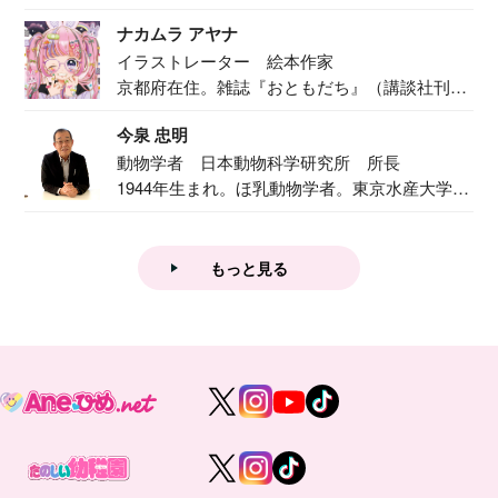
二...
ナカムラ アヤナ
イラストレーター 絵本作家
京都府在住。雑誌『おともだち』（講談社刊）
で『おし...
今泉 忠明
動物学者 日本動物科学研究所 所長
1944年生まれ。ほ乳動物学者。東京水産大学卒
業後...
もっと見る