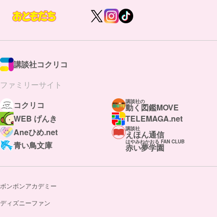
講談社コクリコ
ファミリーサイト
講談社の
コクリコ
動く図鑑MOVE
WEB げんき
TELEMAGA.net
講談社
Aneひめ.net
えほん通信
はやみねかおる FAN CLUB
青い鳥文庫
赤い夢学園
ボンボンアカデミー
ディズニーファン