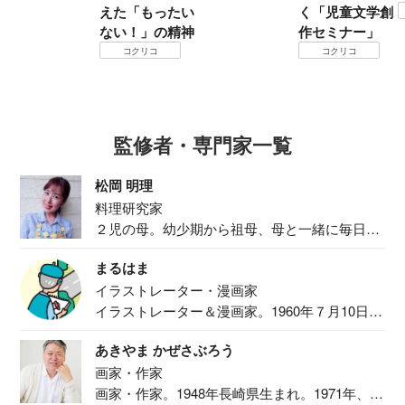
えた「もったい
く「児童文学創
ない！」の精神
作セミナー」
コクリコ
コクリコ
監修者・専門家一覧
松岡 明理
料理研究家
２児の母。幼少期から祖母、母と一緒に毎日の
食事作り...
まるはま
イラストレーター・漫画家
イラストレーター＆漫画家。1960年７月10日生
ま...
あきやま かぜさぶろう
画家・作家
画家・作家。1948年長崎県生まれ。1971年、