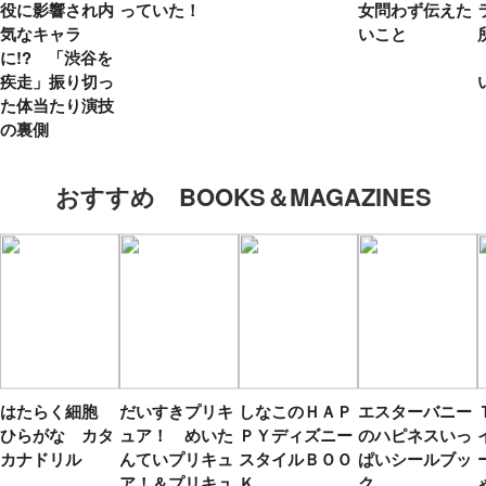
役に影響され内
っていた！
女問わず伝えた
気なキャラ
いこと
に!? 「渋谷を
疾走」振り切っ
た体当たり演技
の裏側
おすすめ BOOKS＆MAGAZINES
はたらく細胞
だいすきプリキ
しなこのＨＡＰ
エスターバニー
ひらがな カタ
ュア！ めいた
ＰＹディズニー
のハピネスいっ
カナドリル
んていプリキュ
スタイルＢＯＯ
ぱいシールブッ
ア！＆プリキュ
Ｋ
ク