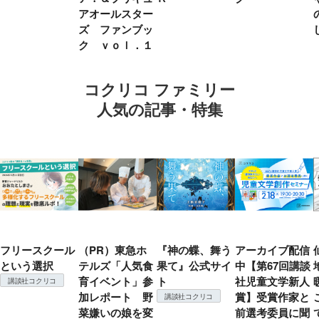
アオールスター
ズ ファンブッ
ク ｖｏｌ．１
コクリコ ファミリー
人気の記事・特集
フリースクール
（PR）東急ホ
『神の蝶、舞う
アーカイブ配信
という選択
テルズ「人気食
果て』公式サイ
中【第67回講談
育イベント」参
ト
社児童文学新人
講談社コクリコ
加レポート 野
賞】受賞作家と
講談社コクリコ
菜嫌いの娘を変
前選考委員に聞