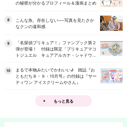
の秘密が分かるプロフィール＆漫画まとめ
こんな魚、存在しない──写真を見たさか
なクンの違和感
「名探偵プリキュア！」ファンブック第２
弾が登場！ 付録は限定「プリキュアマコ
トジュエル キュアアルカナ・シャドウ
アイスver.」 キュアエクレールを大特
集！
まるで本物みたいでかわいい♪ 雑誌『お
ともだち８・９・10月号』の付録は『サー
ティワン アイスクリームやさん』
もっと見る