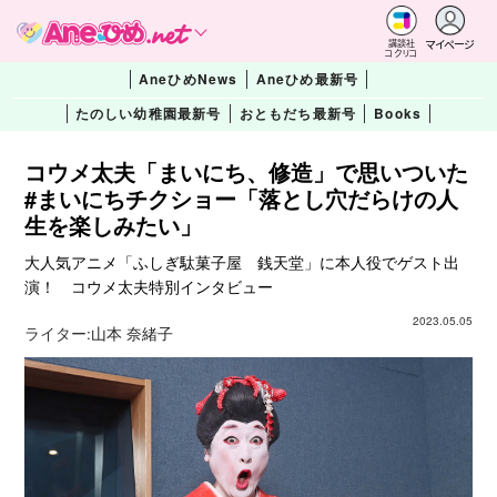
マイページ
講談社
コクリコ
AneひめNews
Aneひめ最新号
たのしい幼稚園最新号
おともだち最新号
Books
コウメ太夫「まいにち、修造」で思いついた
#まいにちチクショー「落とし穴だらけの人
生を楽しみたい」
大人気アニメ「ふしぎ駄菓子屋 銭天堂」に本人役でゲスト出
演！ コウメ太夫特別インタビュー
2023.05.05
ライター:
山本 奈緒子