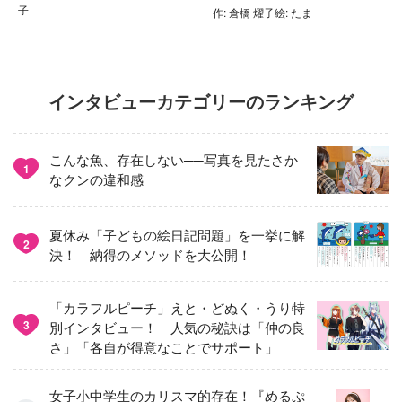
子
作: 倉橋 燿子絵: たま
インタビューカテゴリーのランキング
こんな魚、存在しない──写真を見たさか
1
なクンの違和感
夏休み「子どもの絵日記問題」を一挙に解
2
決！ 納得のメソッドを大公開！
「カラフルピーチ」えと・どぬく・うり特
3
別インタビュー！ 人気の秘訣は「仲の良
さ」「各自が得意なことでサポート」
女子小中学生のカリスマ的存在！『めるぷ