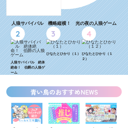
人狼サバイバル 機略縦横！ 光の夜の人狼ゲーム
2
3
4
ひなたとひかり（１）
ひなたとひかり（１
２）
人狼サバイバル 絶体
絶命！ 伯爵の人狼ゲ
ーム
青い鳥のおすすめNEWS