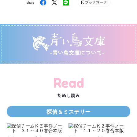
ブックマーク
share
-青い鳥文庫について-
Read
ためし読み
探偵＆ミステリー
Ｋ
数