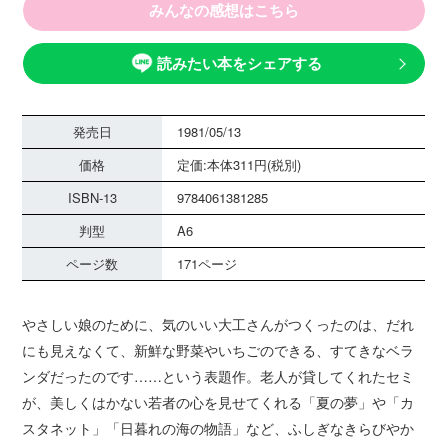
みんなの感想はこちら
読みたい本をシェアする
発売日
1981/05/13
価格
定価:本体311円(税別)
ISBN-13
9784061381285
判型
A6
ページ数
171ページ
やさしい娘のために、気のいい大工さんがつくったのは、だれ
にも見えなくて、新鮮な野菜やいちごのできる、すてきなベラ
ンダだったのです……という表題作。老人が貸してくれたセミ
が、美しくはかない若者の心を見せてくれる「夏の夢」や「カ
スタネット」「日暮れの海の物語」など、ふしぎなきらびやか