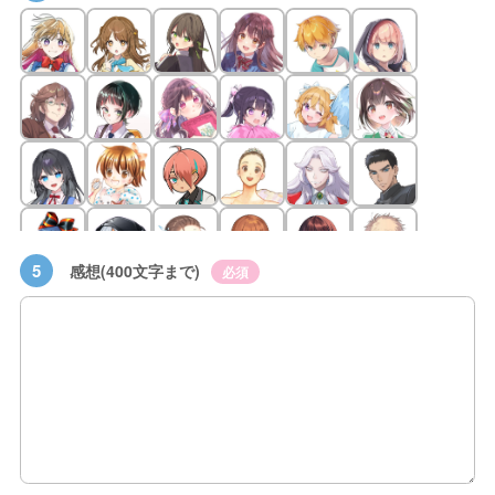
5
感想(400文字まで)
必須