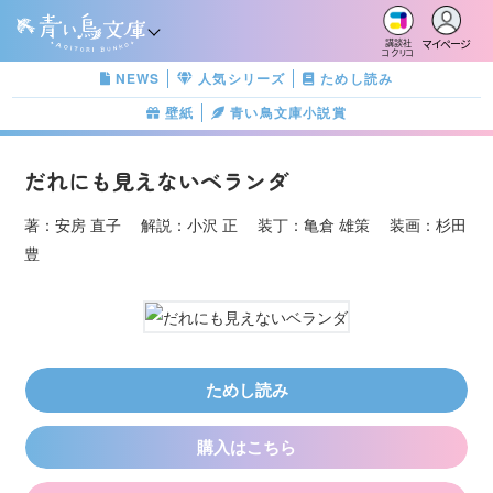
マイページ
講談社
コクリコ
NEWS
人気シリーズ
ためし読み
壁紙
青い鳥文庫小説賞
だれにも見えないベランダ
著：安房 直子 解説：小沢 正 装丁：亀倉 雄策 装画：杉田
豊
ためし読み
購入はこちら