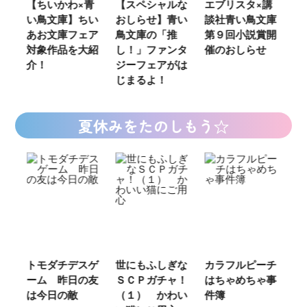
ウ
【ちいかわ×青
【スペシャルな
エブリスタ×講
【
い鳥文庫】ちい
おしらせ】青い
談社青い鳥文庫
女
あお文庫フェア
鳥文庫の「推
第９回小説賞開
る
対象作品を大紹
し！」ファンタ
催のおしらせ
ミ
介！
ジーフェアがは
じまるよ！
夏休みをたのしもう☆
ご
トモダチデスゲ
世にもふしぎな
カラフルピーチ
長
ーム 昨日の友
ＳＣＰガチャ！
はちゃめちゃ事
部
は今日の敵
（１） かわい
件簿