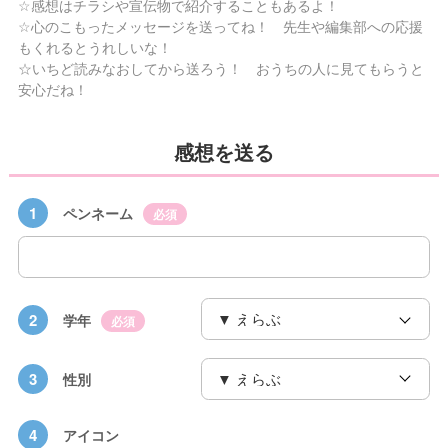
☆感想はチラシや宣伝物で紹介することもあるよ！
☆心のこもったメッセージを送ってね！ 先生や編集部への応援
もくれるとうれしいな！
☆いちど読みなおしてから送ろう！ おうちの人に見てもらうと
安心だね！
感想を送る
1
ペンネーム
必須
2
学年
必須
3
性別
4
アイコン