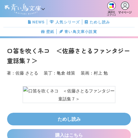
マイページ
講談社
コクリコ
NEWS
人気シリーズ
ためし読み
壁紙
青い鳥文庫小説賞
口笛を吹くネコ ＜佐藤さとるファンタジー
童話集７＞
著：佐藤 さとる 装丁：亀倉 雄策 装画：村上 勉
ためし読み
購入はこちら