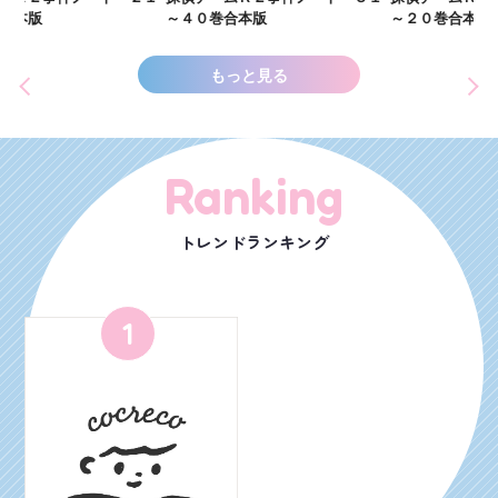
世
～４０巻合本版
～２０巻合本版
もっと見る
Ranking
トレンドランキング
1