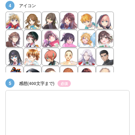
4
アイコン
5
感想(400文字まで)
必須