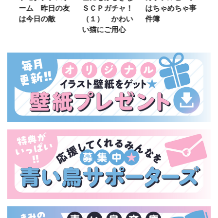
ーム 昨日の友
ＳＣＰガチャ！
はちゃめちゃ事
部
は今日の敵
（１） かわい
件簿
い猫にご用心