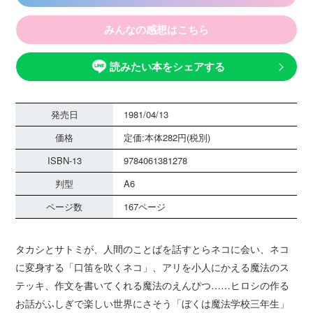
みんなの感想はこちら
読みたい本をシェアする
発売日
1981/04/13
価格
定価:本体282円(税別)
ISBN-13
9784061381278
判型
A6
ページ数
167ページ
タカシとサトミが、人間のことばを話すとらネコに会い、ネコ
に変身する「口笛を吹くネコ」、アリを小人にかえる魔法のス
テッキ、作文を書いてくれる魔法のえんぴつ……ヒロシの作る
お話がふしぎで楽しい世界にさそう「ぼくは魔法学校三年生」