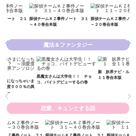
Ｋ
数
２１
探偵チームＫＺ事件ノート ３１
探偵チームＫＺ事件ノート １１
～４０巻合本版
～２０巻合本版
魔法＆ファンタジー
妖
全
新 妖界ナビ・ルナ１～１１ 全
黒魔女さんは大学生！！ チョ
１１巻合本版
いま
コ、バイトデビューするの巻
の異
恋愛、キュンとする話
い
し
２１
探偵チームＫＺ事件ノート ３１
探偵チームＫＺ事件ノート １１