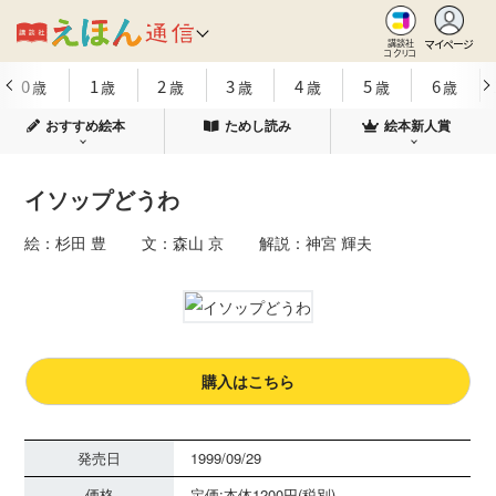
マイページ
講談社
コクリコ
0
1
2
3
4
5
6
歳
歳
歳
歳
歳
歳
歳
おすすめ絵本
ためし読み
絵本新人賞
イソップどうわ
絵：杉田 豊 文：森山 京 解説：神宮 輝夫
購入はこちら
発売日
1999/09/29
価格
定価:本体1200円(税別)