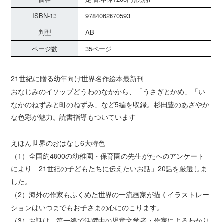
ISBN-13
9784062670593
判型
AB
ページ数
35ページ
21世紀に贈る幼年向け世界名作絵本最新刊
おなじみのイソップどうわのなかから、「うさぎとかめ」「い
なかのねずみと町のねずみ」など5編を収録。杉田豊のあざやか
な色彩が魅力。読書指導もついています
えほん世界のおはなし6大特色
（1）全国約4800の幼稚園・保育園の先生がたへのアンケート
により「21世紀の子どもたちに伝えたいお話」20話を厳選しま
した。
（2）海外の作家もふくめた世界の一流画家が描くイラストレー
ションはいつまでもお子さまの心にのこります。
（3）お話は、第一線で活躍中の児童文学者・作家によるわかり