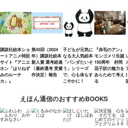
講談社絵本ショ
第45回（2024
子どもが元気に
『赤毛のアン』
ートアニメ特設
年）講談社絵本
なる大人気絵本
モンゴメリ生誕
サイト『アニエ
新人賞 選考経過
「パンダたいそ
150周年 村岡
ホン「はりねず
〔最終選考 受賞
う」シリーズ
花子訳の魅力を
みのルーチ
作決定〕報告
で、心も体もす
あらためて考え
カ」』
こやかに！
る
えほん通信のおすすめBOOKS