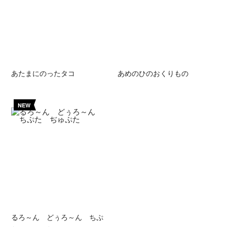
あたまにのったタコ
あめのひのおくりもの
NEW
るろ～ん どぅろ～ん ちぷ