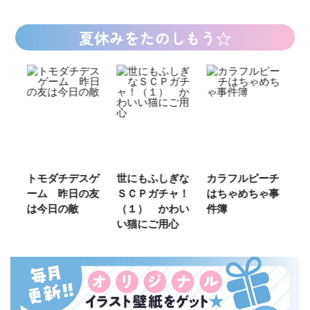
夏休みをたのしもう☆
ご
トモダチデスゲ
世にもふしぎな
カラフルピーチ
長
ーム 昨日の友
ＳＣＰガチャ！
はちゃめちゃ事
部
は今日の敵
（１） かわい
件簿
い猫にご用心