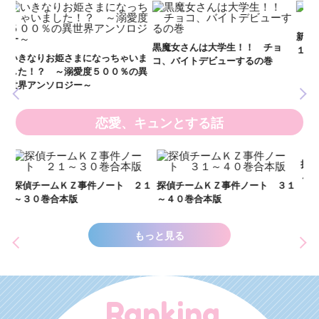
妖
全
新 妖界ナビ・ルナ１～１１ 全
黒魔女さんは大学生！！ チョ
１１巻合本版
いま
コ、バイトデビューするの巻
の異
恋愛、キュンとする話
い
し
２１
探偵チームＫＺ事件ノート ３１
探偵チームＫＺ事件ノート １１
世
～４０巻合本版
～２０巻合本版
もっと見る
Ranking