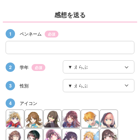
感想を送る
1
ペンネーム
必須
2
学年
必須
3
性別
4
アイコン