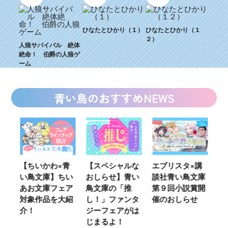
ひなたとひかり（１）
ひなたとひかり（１
２）
人狼サバイバル 絶体
絶命！ 伯爵の人狼ゲ
ーム
青い鳥のおすすめNEWS
ウ
【ちいかわ×青
【スペシャルな
エブリスタ×講
【
い鳥文庫】ちい
おしらせ】青い
談社青い鳥文庫
女
あお文庫フェア
鳥文庫の「推
第９回小説賞開
る
対象作品を大紹
し！」ファンタ
催のおしらせ
ミ
介！
ジーフェアがは
じまるよ！