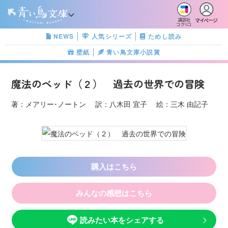
マイページ
講談社
コクリコ
NEWS
人気シリーズ
ためし読み
壁紙
青い鳥文庫小説賞
魔法のベッド（２） 過去の世界での冒険
著：メアリー･ノートン 訳：八木田 宜子 絵：三木 由記子
購入はこちら
みんなの感想はこちら
読みたい本をシェアする