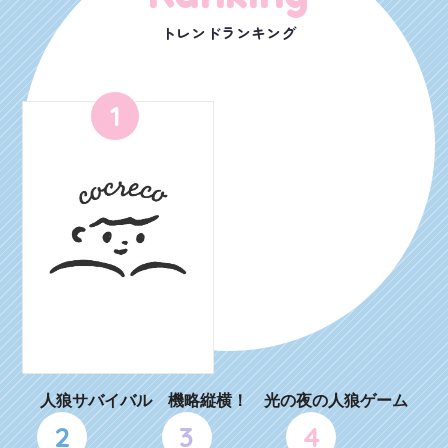
トレンドランキング
1
人狼サバイバル 機略縦横！ 光の夜の人狼ゲーム
2
3
4