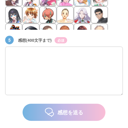
5
感想(400文字まで)
必須
感想を送る