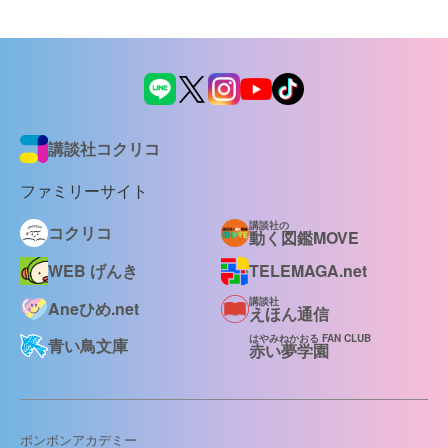
講談社コクリコ
ファミリーサイト
講談社の
コクリコ
動く図鑑MOVE
WEB げんき
TELEMAGA.net
講談社
Aneひめ.net
えほん通信
はやみねかおる FAN CLUB
青い鳥文庫
赤い夢学園
ボンボンアカデミー