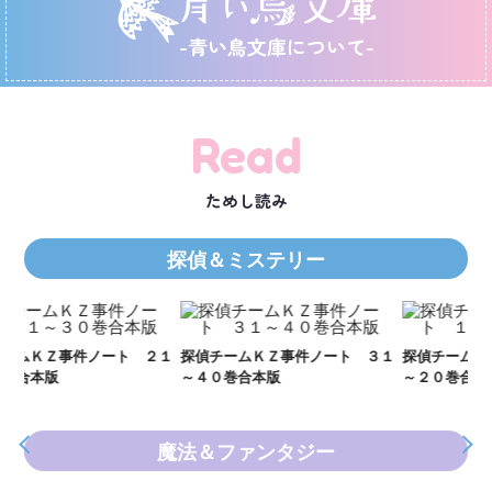
-青い鳥文庫について-
Read
ためし読み
探偵＆ミステリー
Ｋ
数
２１
探偵チームＫＺ事件ノート ３１
探偵チームＫＺ事件ノート １１
～４０巻合本版
～２０巻合本版
魔法＆ファンタジー