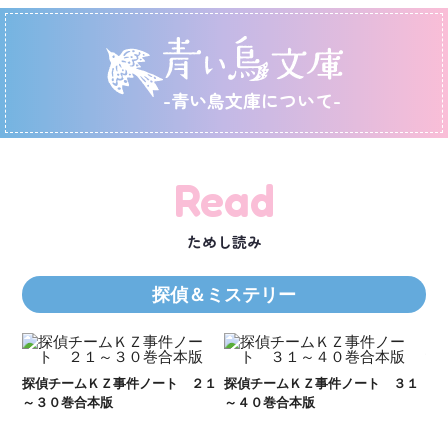
-青い鳥文庫について-
Read
ためし読み
探偵＆ミステリー
Ｋ
数
２１
探偵チームＫＺ事件ノート ３１
探偵チームＫＺ事件ノート １１
～４０巻合本版
～２０巻合本版