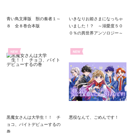
青い鳥文庫版 獣の奏者１～
いきなりお姫さまになっちゃ
８ 全８巻合本版
いました！？ ～溺愛度５０
０％の異世界アンソロジー～
NEW
NEW
黒魔女さんは大学生！！ チ
悪役なんて、ごめんです！
ョコ、バイトデビューするの
巻