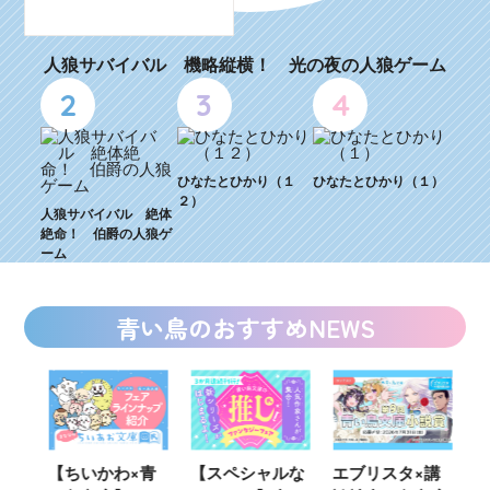
人狼サバイバル 機略縦横！ 光の夜の人狼ゲーム
2
3
4
ひなたとひかり（１
ひなたとひかり（１）
２）
人狼サバイバル 絶体
絶命！ 伯爵の人狼ゲ
ーム
青い鳥のおすすめNEWS
ウ
【ちいかわ×青
【スペシャルな
エブリスタ×講
【