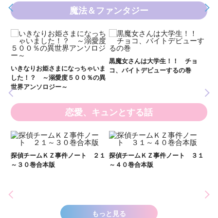
魔法＆ファンタジー
新 妖界ナビ・ルナ１～１１ 全
妖
黒魔女さんは大学生！！ チョ
１１巻合本版
全
いま
コ、バイトデビューするの巻
の異
恋愛、キュンとする話
２１
探偵チームＫＺ事件ノート ３１
探偵チームＫＺ事件ノート １１
～４０巻合本版
～２０巻合本版
い
し
世
もっと見る