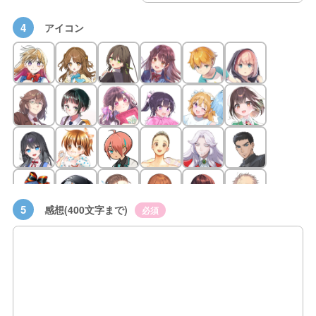
4
アイコン
5
感想(400文字まで)
必須