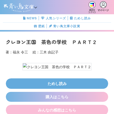
マイページ
講談社
コクリコ
NEWS
人気シリーズ
ためし読み
壁紙
青い鳥文庫小説賞
クレヨン王国 茶色の学校 ＰＡＲＴ２
著：福永 令三 絵：三木 由記子
ためし読み
購入はこちら
みんなの感想はこちら