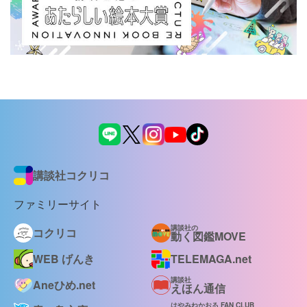
講談社コクリコ
ファミリーサイト
講談社の
コクリコ
動く図鑑MOVE
WEB げんき
TELEMAGA.net
講談社
Aneひめ.net
えほん通信
はやみねかおる FAN CLUB