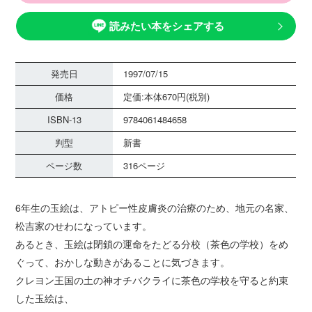
読みたい本をシェアする
発売日
1997/07/15
価格
定価:本体670円(税別)
ISBN-13
9784061484658
判型
新書
ページ数
316ページ
6年生の玉絵は、アトピー性皮膚炎の治療のため、地元の名家、
松吉家のせわになっています。
あるとき、玉絵は閉鎖の運命をたどる分校（茶色の学校）をめ
ぐって、おかしな動きがあることに気づきます。
クレヨン王国の土の神オチバクライに茶色の学校を守ると約束
した玉絵は、