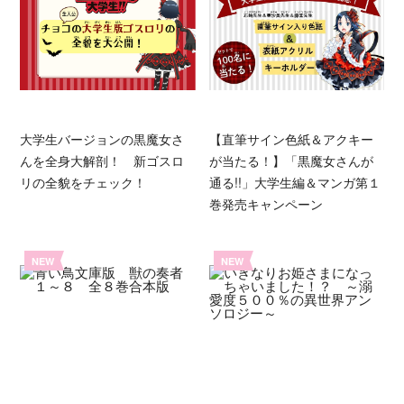
大学生バージョンの黒魔女さ
【直筆サイン色紙＆アクキー
んを全身大解剖！ 新ゴスロ
が当たる！】「黒魔女さんが
リの全貌をチェック！
通る!!」大学生編＆マンガ第１
巻発売キャンペーン
NEW
NEW