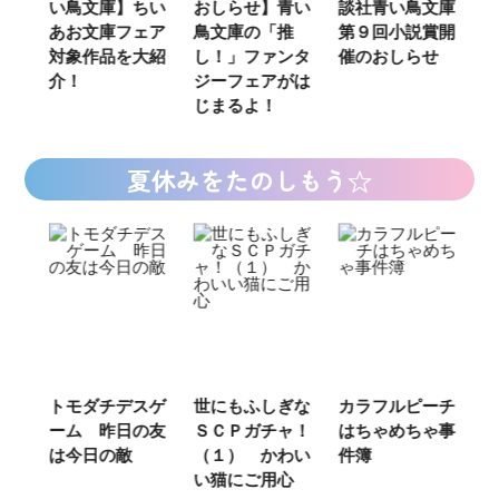
い鳥文庫】ちい
おしらせ】青い
談社青い鳥文庫
女
あお文庫フェア
鳥文庫の「推
第９回小説賞開
る
対象作品を大紹
し！」ファンタ
催のおしらせ
ミ
介！
ジーフェアがは
じまるよ！
夏休みをたのしもう☆
ご
トモダチデスゲ
世にもふしぎな
カラフルピーチ
長
ーム 昨日の友
ＳＣＰガチャ！
はちゃめちゃ事
部
は今日の敵
（１） かわい
件簿
い猫にご用心