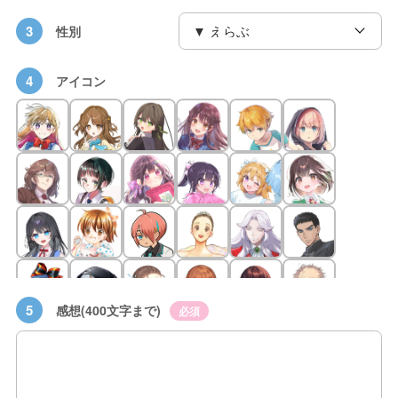
3
性別
4
アイコン
5
感想(400文字まで)
必須