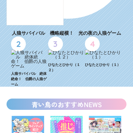
人狼サバイバル 機略縦横！ 光の夜の人狼ゲーム
2
3
4
ひなたとひかり（１
ひなたとひかり（１）
２）
人狼サバイバル 絶体
絶命！ 伯爵の人狼ゲ
ーム
青い鳥のおすすめNEWS