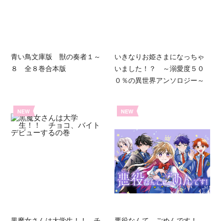
青い鳥文庫版 獣の奏者１～
いきなりお姫さまになっちゃ
８ 全８巻合本版
いました！？ ～溺愛度５０
０％の異世界アンソロジー～
NEW
NEW
黒魔女さんは大学生！！ チ
悪役なんて、ごめんです！