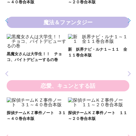
～４０巻合本版
～２０巻合本版
魔法＆ファンタジー
新 妖界ナビ・ルナ１～１１ 全
妖
黒魔女さんは大学生！！ チョ
１１巻合本版
全
いま
コ、バイトデビューするの巻
の異
恋愛、キュンとする話
２１
探偵チームＫＺ事件ノート ３１
探偵チームＫＺ事件ノート １１
～４０巻合本版
～２０巻合本版
い
し
世