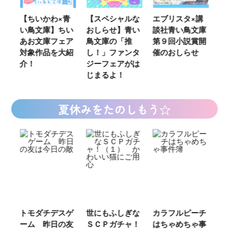
ウ
【ちいかわ×青
【スペシャルな
エブリスタ×講
【
い鳥文庫】ちい
おしらせ】青い
談社青い鳥文庫
女
あお文庫フェア
鳥文庫の「推
第９回小説賞開
る
対象作品を大紹
し！」ファンタ
催のおしらせ
ミ
介！
ジーフェアがは
じまるよ！
夏休みをたのしもう☆
ご
トモダチデスゲ
世にもふしぎな
カラフルピーチ
長
ーム 昨日の友
ＳＣＰガチャ！
はちゃめちゃ事
部