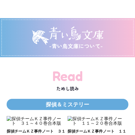
-青い鳥文庫について-
Read
ためし読み
探偵＆ミステリー
Ｋ
数
２１
探偵チームＫＺ事件ノート ３１
探偵チームＫＺ事件ノート １１