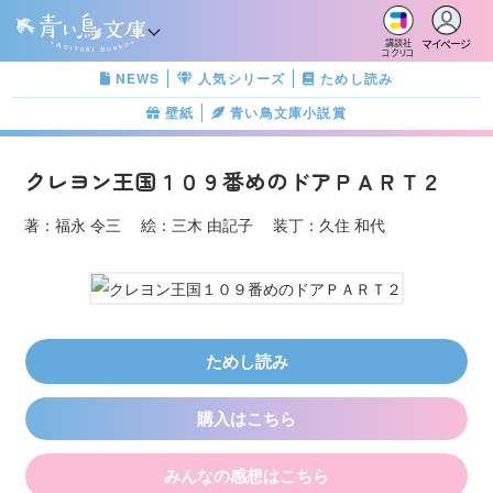
マイページ
講談社
コクリコ
NEWS
人気シリーズ
ためし読み
壁紙
青い鳥文庫小説賞
クレヨン王国１０９番めのドアＰＡＲＴ２
著：福永 令三 絵：三木 由記子 装丁：久住 和代
ためし読み
購入はこちら
みんなの感想はこちら