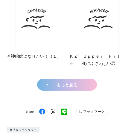
＃神絵師になりたい！（１）
ＫＺ’ Ｕｐｐｅｒ Ｆｉｌ
ｅ 死にふさわしい罪
もっと見る
ブックマーク
share
魔法＆ファンタジー