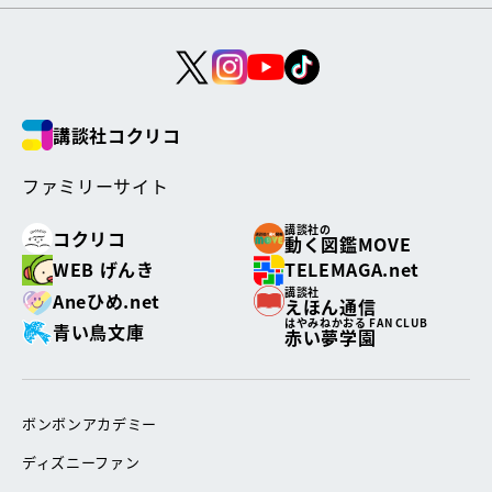
講談社コクリコ
ファミリーサイト
講談社の
コクリコ
動く図鑑MOVE
WEB げんき
TELEMAGA.net
講談社
Aneひめ.net
えほん通信
はやみねかおる FAN CLUB
青い鳥文庫
赤い夢学園
ボンボンアカデミー
ディズニーファン