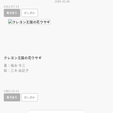
1985.03.08
身させられた兄を助けるため、
2012.07.13
ちほと、うさぎのロペの冒険が
電子あり
試し読み
始まった。
クレヨン王国の花ウサギ
著：福永 令三
絵：三木 由記子
1982.10.13
電子あり
試し読み