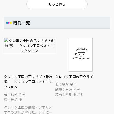
もっと見る
既刊一覧
クレヨン王国の花ウサギ（新装
クレヨン王国の花ウサギ
版） クレヨン王国ベストコレ
著：福永 令三
クション
解説：田宮 裕三
著：福永 令三
装画：西川 おさむ
絵：椎名 優
クレヨン王国の悪魔・アオザメ
オニの封印が解けた。フナに変