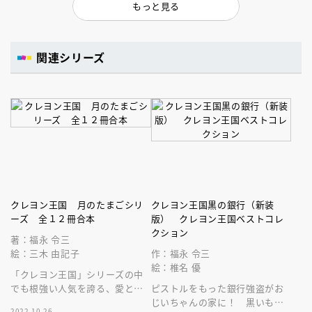
もっと見る
関連シリーズ
クレヨン王国 月のたまごシリ
クレヨン王国黒の銀行（新装
ーズ 全１２冊合本
版） クレヨン王国ベストコレ
クション
著：福永 令三
絵：三木 由記子
作：福永 令三
絵：椎名 優
「クレヨン王国」シリーズの中
でも根強い人気を誇る、愛と冒
ピストルをもった銀行強盗がお
険の物語「月のたまご」シリー
じいちゃんの家に！ 黒いもの
2022.10.26