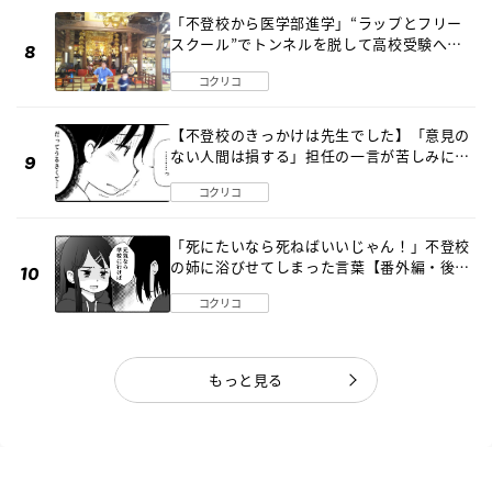
「不登校から医学部進学」“ラップとフリー
スクール”でトンネルを脱して高校受験へ
〔元野球少年の実話〕
コクリコ
【不登校のきっかけは先生でした】「意見の
ない人間は損する」担任の一言が苦しみに…
《第１話》
コクリコ
「死にたいなら死ねばいいじゃん！」不登校
の姉に浴びせてしまった言葉【番外編・後
編】
コクリコ
もっと見る