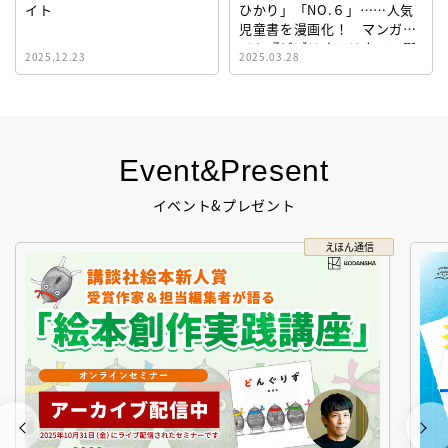
イト
ひかり」「NO.６」……人気
児童書を漫画化！ マンガサ
イト『ビブリオシリウス』誕
2025.12.23
2025.03.28
生！
Event&Present
イベント&プレゼント
えほん通信