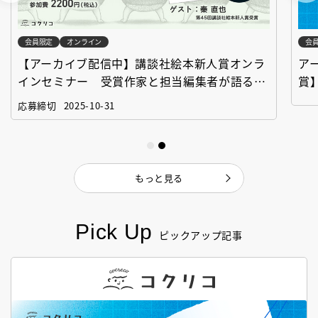
会員限定
オンライン
会
【アーカイブ配信中】講談社絵本新人賞オンラ
ア
インセミナー 受賞作家と担当編集者が語る
賞
「絵本創作実践講座」
作
応募締切
2025-10-31
もっと見る
Pick Up
ピックアップ記事