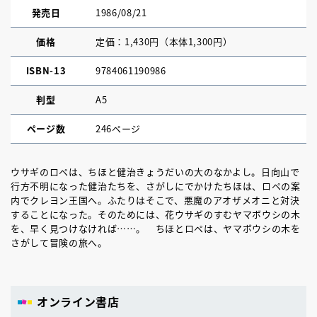
発売日
1986/08/21
価格
定価：1,430円（本体1,300円）
ISBN-13
9784061190986
判型
A5
ページ数
246ページ
ウサギのロペは、ちほと健治きょうだいの大のなかよし。日向山で
行方不明になった健治たちを、さがしにでかけたちほは、ロペの案
内でクレヨン王国へ。ふたりはそこで、悪魔のアオザメオニと対決
することになった。そのためには、花ウサギのすむヤマボウシの木
を、早く見つけなければ……。 ちほとロペは、ヤマボウシの木を
さがして冒険の旅へ。
オンライン書店