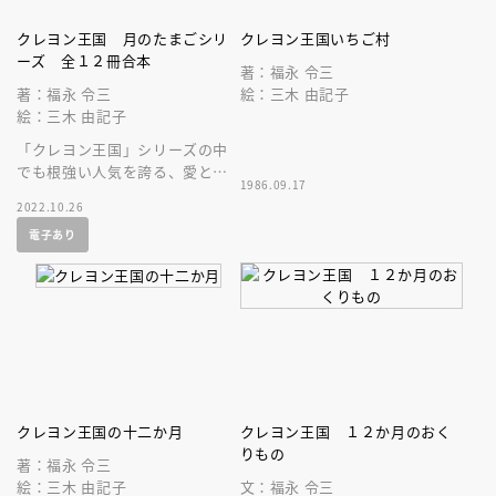
クレヨン王国 月のたまごシリ
クレヨン王国いちご村
ーズ 全１２冊合本
著：福永 令三
著：福永 令三
絵：三木 由記子
絵：三木 由記子
「クレヨン王国」シリーズの中
でも根強い人気を誇る、愛と冒
1986.09.17
険の物語「月のたまご」シリー
2022.10.26
ズ、全１２冊を一気読み！
電子あり
クレヨン王国の十二か月
クレヨン王国 １２か月のおく
りもの
著：福永 令三
絵：三木 由記子
文：福永 令三