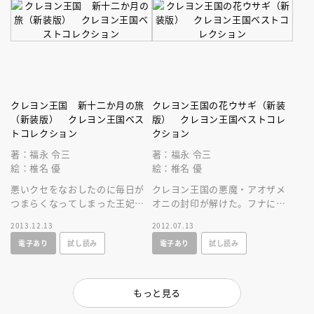
クレヨン王国 新十二か月の旅
クレヨン王国の花ウサギ（新装
（新装版） クレヨン王国ベス
版） クレヨン王国ベストコレ
トコレクション
クション
著：福永 令三
著：福永 令三
絵：椎名 優
絵：椎名 優
悪いクセをなおしたのに毎日が
クレヨン王国の悪魔・アオザメ
つまらくなってしまった王妃
オニの封印が解けた。フナに変
と、１２人の野菜たちは、一年
身させられた兄を助けるため、
2013.12.13
2012.07.13
牢から元の世界に帰ることがで
ちほと、うさぎのロペの冒険が
電子あり
試し読み
電子あり
試し読み
きるの？
始まった。
もっと見る