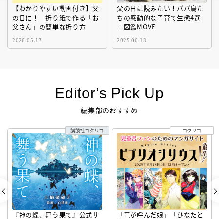
【わかりやすい動画付き】父
父の日に読みたい！パパ鳥た
の日に！ 折り紙で作る「お
ちの感動的な子育て生態4選
父さん」の簡単な折り方
｜図鑑MOVE
2026.05.17
2025.06.13
Editor’s Pick Up
編集部のおすすめ
講談社コクリコ
コクリコ
『神の蝶、舞う果て』公式サ
「竜が呼んだ娘」「ひなたと