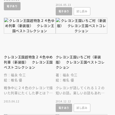
ズ、全１２冊を一気読み！
を引き出せる、黒のカードの力
2016.05.13
電子あり
で、美穂と彰子が大反撃！
電子あり
試し読み
クレヨン王国超特急２４色ゆめ
クレヨン王国いちご村（新装
列車（新装版） クレヨン王国
版） クレヨン王国ベストコレ
ベストコレクション
クション
作：福永 令三
著：福永 令三
絵：椎名 優
絵：椎名 優
戦争中に２４色のクレヨンで描
クレヨンが話してくれる１２の
いた列車にたくした夢とは？
短いお話。楽しいお話もあれ
著者の戦争体験とクレヨン王国
ば、胸がキュンとするお話も。
2015.06.12
2014.12.12
が織りなす、不思議でせつない
一冊で、いろんな気持ちを味わ
電子あり
試し読み
物語。
えます。