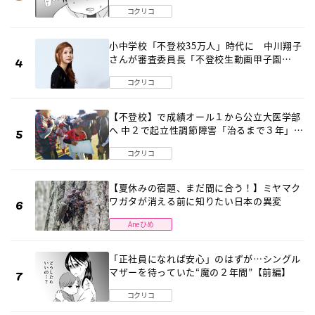
は…《第２話》
コクリコ
小中学校「不登校35万人」時代に 中川翔子
さんが審査委員長「不登校生動画甲子園
2026」が開催
コクリコ
【不登校】で成績オール１から公立大医学部
へ 中２で起立性調節障害「治るまで３年」の
診断 そのとき母は
コクリコ
【夏休みの宿題、まだ間に合う！】ミヤマク
ワガタが消える前に知りたい日本の異変
Aneひめ
「正社員になれば安心」のはずが…シングル
マザーを待っていた“魔の２年間”【前編】
コクリコ