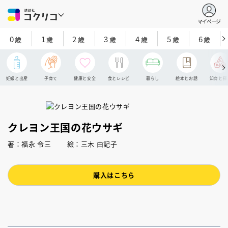
マイページ
0
1
2
3
4
5
6
歳
歳
歳
歳
歳
歳
歳
妊娠と出産
子育て
健康と安全
食とレシピ
暮らし
絵本とお話
知育と探
クレヨン王国の花ウサギ
著：福永 令三 絵：三木 由記子
購入はこちら