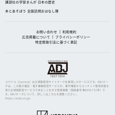
講談社の学習まんが 日本の歴史
本とあそぼう 全国訪問おはなし隊
お問い合わせ
利用規約
広告掲載について
プライバシーポリシー
特定商取引法に基づく表記
コクリコ［cocreco］は正規版配信サイトマークを取得したサービスです。
ABJマー
クは、この電子書店・電子書籍配信サービスが、著作権者からコンテンツ使用許諾を
得た正規版配信サービスであることを示す登録商標（登録番号 第6091713号）で
す。ABJマークについて、詳しくはこちらを御覧ください。
https://aebs.or.jp/