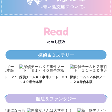
-青い鳥文庫について-
Read
ためし読み
探偵＆ミステリー
Ｋ
数
２１
探偵チームＫＺ事件ノート ３１
探偵チームＫＺ事件ノート １１
～４０巻合本版
～２０巻合本版
魔法＆ファンタジー