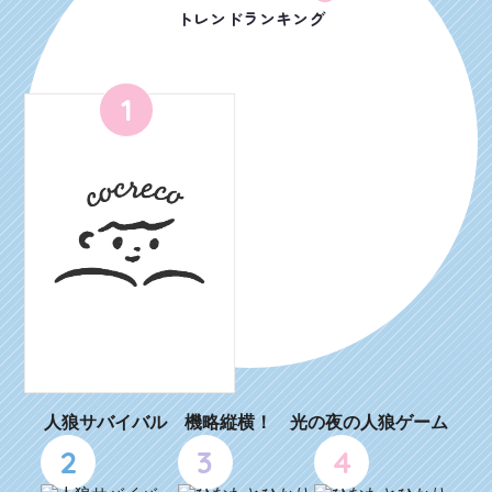
トレンドランキング
1
人狼サバイバル 機略縦横！ 光の夜の人狼ゲーム
2
3
4