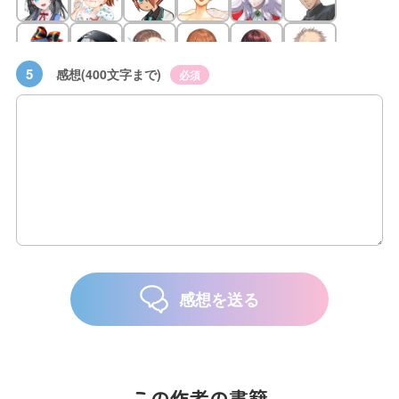
5
感想(400文字まで)
必須
感想を送る
この作者の書籍