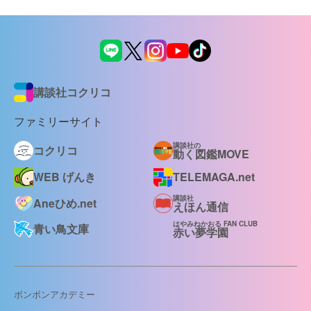
講談社コクリコ
ファミリーサイト
講談社の
コクリコ
動く図鑑MOVE
WEB げんき
TELEMAGA.net
講談社
Aneひめ.net
えほん通信
はやみねかおる FAN CLUB
青い鳥文庫
赤い夢学園
ボンボンアカデミー