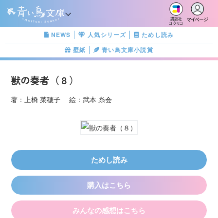
マイページ
講談社
コクリコ
NEWS
人気シリーズ
ためし読み
壁紙
青い鳥文庫小説賞
獣の奏者（８）
著：上橋 菜穂子 絵：武本 糸会
ためし読み
購入はこちら
みんなの感想はこちら