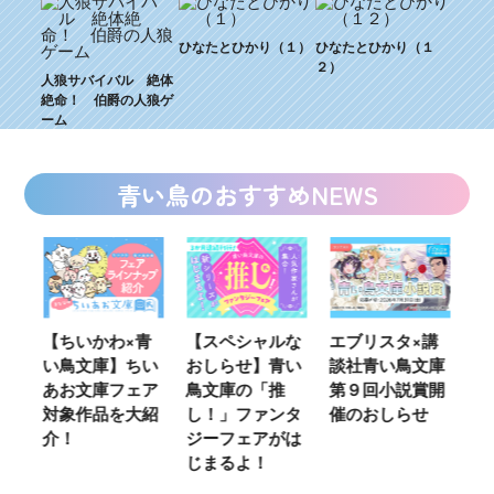
ひなたとひかり（１）
ひなたとひかり（１
２）
人狼サバイバル 絶体
絶命！ 伯爵の人狼ゲ
ーム
青い鳥のおすすめNEWS
ウ
【ちいかわ×青
【スペシャルな
エブリスタ×講
【
い鳥文庫】ちい
おしらせ】青い
談社青い鳥文庫
女
あお文庫フェア
鳥文庫の「推
第９回小説賞開
る
対象作品を大紹
し！」ファンタ
催のおしらせ
ミ
介！
ジーフェアがは
じまるよ！