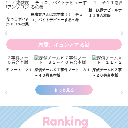
妖
全
新 妖界ナビ・ルナ１～１１ 全
黒魔女さんは大学生！！ チョ
１１巻合本版
いま
コ、バイトデビューするの巻
の異
恋愛、キュンとする話
い
し
２１
探偵チームＫＺ事件ノート ３１
探偵チームＫＺ事件ノート １１
世
～４０巻合本版
～２０巻合本版
もっと見る
Ranking