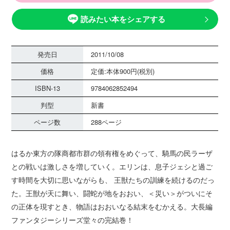
読みたい本をシェアする
発売日
2011/10/08
価格
定価:本体900円(税別)
ISBN-13
9784062852494
判型
新書
ページ数
288ページ
はるか東方の隊商都市群の領有権をめぐって、騎馬の民ラーザ
との戦いは激しさを増していく。エリンは、息子ジェシと過ご
す時間を大切に思いながらも、 王獣たちの訓練を続けるのだっ
た。王獣が天に舞い、闘蛇が地をおおい、＜災い＞がついにそ
の正体を現すとき、物語はおおいなる結末をむかえる。大長編
ファンタジーシリーズ堂々の完結巻！