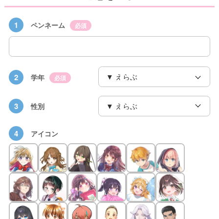
1
ペンネーム
必須
2
学年
必須
3
性別
4
アイコン