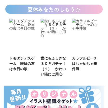
夏休みをたのしもう☆
ご
トモダチデスゲ
世にもふしぎな
カラフルピーチ
長
ーム 昨日の友
ＳＣＰガチャ！
はちゃめちゃ事
部
は今日の敵
（１） かわい
件簿
い猫にご用心